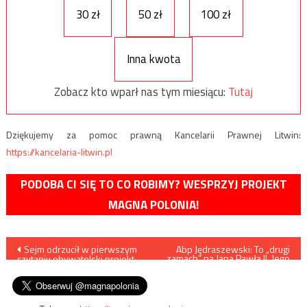
30 zł
50 zł
100 zł
Inna kwota
Zobacz kto wparł nas tym miesiącu:
Tutaj
Dziękujemy za pomoc prawną Kancelarii Prawnej Litwin:
https://kancelaria-litwin.pl
PODOBA CI SIĘ TO CO ROBIMY? WESPRZYJ PROJEKT
MAGNA POLONIA!
Nawigacja
Sejm odrzucił w pierwszym
Abp Jędraszewski: To „drugi
zamach” na Jana Pawła II. Jego
czytaniu obywatelski projekt
głos jest ciągle głosem
wpisu
fundacji Kai Godek
sprzeciwu, dlatego próbuje się
go zniszczyć