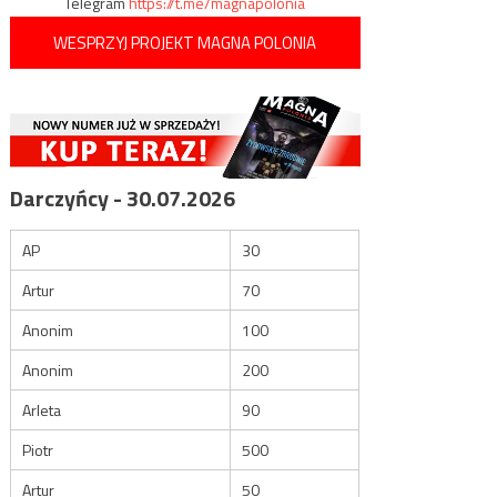
Telegram
https://t.me/magnapolonia
WESPRZYJ PROJEKT MAGNA POLONIA
Darczyńcy - 30.07.2026
AP
30
Artur
70
Anonim
100
Anonim
200
Arleta
90
Piotr
500
Artur
50