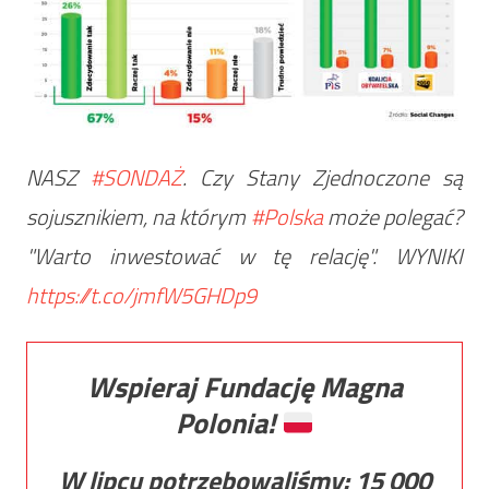
NASZ
#SONDAŻ
. Czy Stany Zjednoczone są
sojusznikiem, na którym
#Polska
może polegać?
"Warto inwestować w tę relację". WYNIKI
https://t.co/jmfW5GHDp9
Wspieraj Fundację Magna
Polonia!
W lipcu potrzebowaliśmy:
15 000