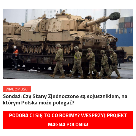
WIADOMOŚCI
Sondaż: Czy Stany Zjednoczone są sojusznikiem, na
którym Polska może polegać?
PODOBA CI SIĘ TO CO ROBIMY? WESPRZYJ PROJEKT
MAGNA POLONIA!