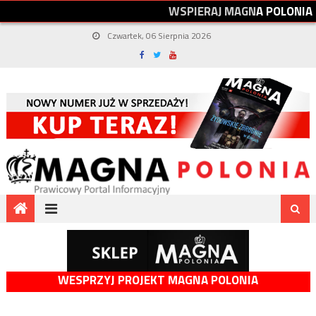
W
S
P
I
E
R
A
J
M
A
G
N
A
P
O
L
O
N
I
A
Czwartek, 06 Sierpnia 2026
WESPRZYJ PROJEKT MAGNA POLONIA