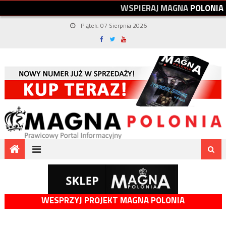
W
S
P
I
E
R
A
J
M
A
G
N
A
P
O
L
O
N
I
A
Piątek, 07 Sierpnia 2026
WESPRZYJ PROJEKT MAGNA POLONIA