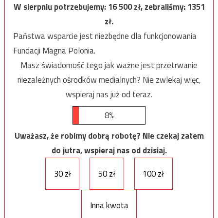
W sierpniu potrzebujemy:
16 500
zł, zebraliśmy:
1351
zł.
Państwa wsparcie jest niezbędne dla funkcjonowania
Fundacji Magna Polonia.
Masz świadomość tego jak ważne jest przetrwanie
niezależnych ośrodków medialnych? Nie zwlekaj więc,
wspieraj nas już od teraz.
8%
Uważasz, że robimy dobrą robotę? Nie czekaj zatem
do jutra, wspieraj nas od dzisiaj.
30 zł
50 zł
100 zł
Inna kwota