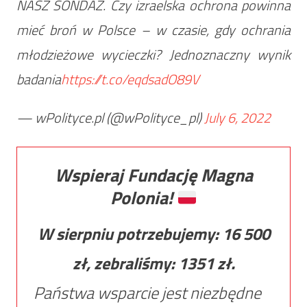
NASZ SONDAŻ. Czy izraelska ochrona powinna
mieć broń w Polsce – w czasie, gdy ochrania
młodzieżowe wycieczki? Jednoznaczny wynik
badania
https://t.co/eqdsadO89V
— wPolityce.pl (@wPolityce_pl)
July 6, 2022
Wspieraj Fundację Magna
Polonia!
W sierpniu potrzebujemy:
16 500
zł, zebraliśmy:
1351
zł.
Państwa wsparcie jest niezbędne