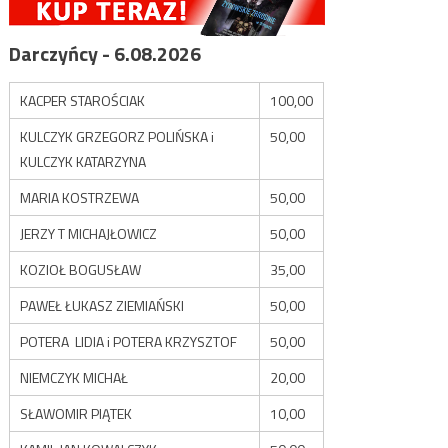
Darczyńcy - 6.08.2026
KACPER STAROŚCIAK
100,00
KULCZYK GRZEGORZ POLIŃSKA i
50,00
KULCZYK KATARZYNA
MARIA KOSTRZEWA
50,00
JERZY T MICHAJŁOWICZ
50,00
KOZIOŁ BOGUSŁAW
35,00
PAWEŁ ŁUKASZ ZIEMIAŃSKI
50,00
POTERA LIDIA i POTERA KRZYSZTOF
50,00
NIEMCZYK MICHAŁ
20,00
SŁAWOMIR PIĄTEK
10,00