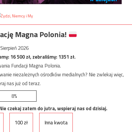
ację Magna Polonia!
Sierpień 2026
jemy:
16 500
zł, zebraliśmy:
1351
zł.
ania Fundacji Magna Polonia.
anie niezależnych ośrodków medialnych? Nie zwlekaj więc,
raj nas już od teraz.
8%
e czekaj zatem do jutra, wspieraj nas od dzisiaj.
100 zł
Inna kwota