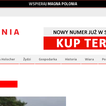
W
S
P
I
E
R
A
J
M
A
G
N
A
P
O
L
O
N
I
A
& Holocher
Żydzi
Gospodarka
Historia
Wiara
Po