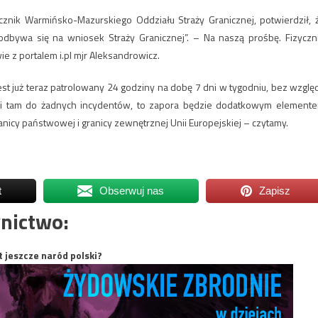
cznik Warmińsko-Mazurskiego Oddziału Straży Granicznej, potwierdził, 
dbywa się na wniosek Straży Granicznej”. – Na naszą prośbę. Fizyczn
e z portalem i.pl mjr Aleksandrowicz.
est już teraz patrolowany 24 godziny na dobę 7 dni w tygodniu, bez wzglę
dzi tam do żadnych incydentów, to zapora będzie dodatkowym element
nicy państwowej i granicy zewnętrznej Unii Europejskiej – czytamy.
t
Obserwuj nas
Zapisz
nictwo:
t jeszcze naród polski?