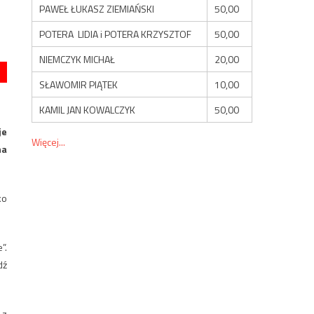
PAWEŁ ŁUKASZ ZIEMIAŃSKI
50,00
POTERA LIDIA i POTERA KRZYSZTOF
50,00
NIEMCZYK MICHAŁ
20,00
SŁAWOMIR PIĄTEK
10,00
KAMIL JAN KOWALCZYK
50,00
je
Więcej...
na
ko
”.
dź
 z