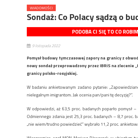
WIADOMOŚCI
Sondaż: Co Polacy sądzą o bu
PODOBA CI SIĘ TO CO ROBI
9 listopada 2022
Pomysł budowy tymczasowej zapory na granicy z obwode
nowy sondaż przeprowadzony przez IBRiS na zlecenie „
granicy polsko-rosyjskiej.
W badaniu ankietowanym zadano pytanie: „Zapowiedziano,
nielegalnym imigrantom. Jak ocenia pan/pani tę decyzję?”.
W odpowiedzi, aż 63,5 proc. badanych poparło pomysł – 2
Odmiennego zdania jest 25,3 proc. badanych – 8,7 proc. ba
„nie wiem/trudno powiedzieć” wybrało 11,2 proc. ankietow
Wicepremier, szef MON Mariusz Błaszczak w ubiegłym ty