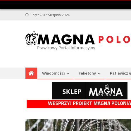
Piątek, 07 Sierpnia 2026
Wiadomości
Felietony
Patlewicz 
WESPRZYJ PROJEKT MAGNA POLONIA