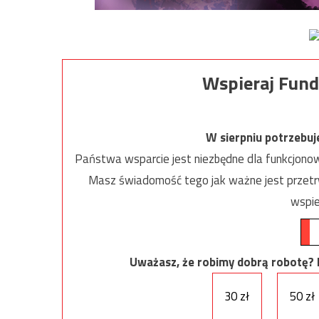
Wspieraj Fund
W sierpniu potrzebu
Państwa wsparcie jest niezbędne dla funkcjonow
Masz świadomość tego jak ważne jest przetrw
wspie
Uważasz, że robimy dobrą robotę? Ni
30 zł
50 zł