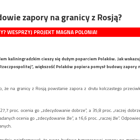
dowie zapory na granicy z Rosją?
MY? WESPRZYJ PROJEKT MAGNA POLONIA!
m kaliningradzkim cieszy się dużym poparciem Polaków. Jak wskazu
Rzeczpospolitej”, większość Polaków popiera pomysł budowy zapory 
 że na granicy z Rosją powstanie zapora z drutu kolczastego przeciw
7,7 proc. ocenia go „zdecydowanie dobrze”, a 35,8 proc. „raczej dobrze
danych ocenia go „zdecydowanie źle”, a 16,6 proc. „raczej źle”. Odpowie
anych.
godniu poinformował, że rusza budowa tymczasowej zapory na granicy