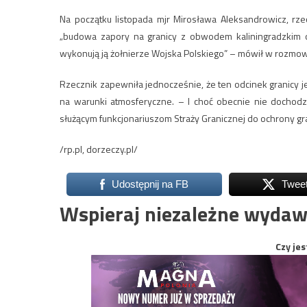
Na początku listopada mjr Mirosława Aleksandrowicz, rze
„budowa zapory na granicy z obwodem kaliningradzkim o
wykonują ją żołnierze Wojska Polskiego” – mówił w rozmowi
Rzecznik zapewniła jednocześnie, że ten odcinek granicy j
na warunki atmosferyczne. – I choć obecnie nie docho
służącym funkcjonariuszom Straży Granicznej do ochrony gra
/rp.pl, dorzeczy.pl/
Udostępnij na FB
Twee
Wspieraj niezależne wydaw
Czy jes