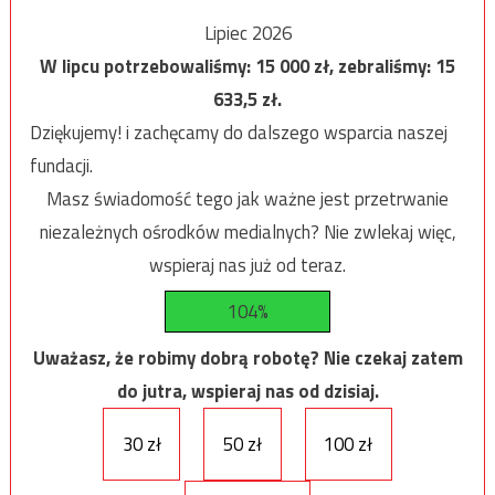
Lipiec 2026
W lipcu potrzebowaliśmy:
15 000
zł, zebraliśmy:
15
633,5
zł.
Dziękujemy! i zachęcamy do dalszego wsparcia naszej
fundacji.
Masz świadomość tego jak ważne jest przetrwanie
niezależnych ośrodków medialnych? Nie zwlekaj więc,
wspieraj nas już od teraz.
104%
Uważasz, że robimy dobrą robotę? Nie czekaj zatem
do jutra, wspieraj nas od dzisiaj.
30 zł
50 zł
100 zł