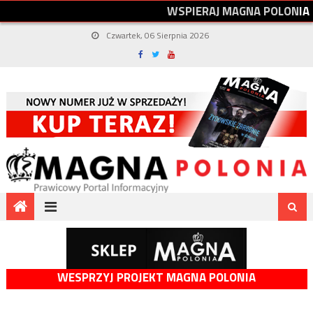
W
S
P
I
E
R
A
J
M
A
G
N
A
P
O
L
O
N
I
A
Czwartek, 06 Sierpnia 2026
WESPRZYJ PROJEKT MAGNA POLONIA