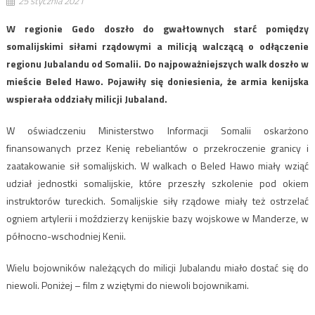
25 stycznia 2021
W regionie Gedo doszło do gwałtownych starć pomiędzy
somalijskimi siłami rządowymi a milicją walczącą o odłączenie
regionu Jubalandu od Somalii. Do najpoważniejszych walk doszło w
mieście Beled Hawo. Pojawiły się doniesienia, że armia kenijska
wspierała oddziały milicji Jubaland.
W oświadczeniu Ministerstwo Informacji Somalii oskarżono
finansowanych przez Kenię rebeliantów o przekroczenie granicy i
zaatakowanie sił somalijskich. W walkach o Beled Hawo miały wziąć
udział jednostki somalijskie, które przeszły szkolenie pod okiem
instruktorów tureckich. Somalijskie siły rządowe miały też ostrzelać
ogniem artylerii i moździerzy kenijskie bazy wojskowe w Manderze, w
północno-wschodniej Kenii.
Wielu bojowników należących do milicji Jubalandu miało dostać się do
niewoli. Poniżej – film z wziętymi do niewoli bojownikami.