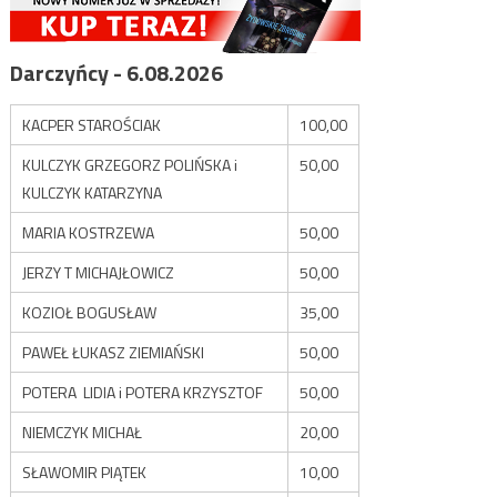
Darczyńcy - 6.08.2026
KACPER STAROŚCIAK
100,00
KULCZYK GRZEGORZ POLIŃSKA i
50,00
KULCZYK KATARZYNA
MARIA KOSTRZEWA
50,00
JERZY T MICHAJŁOWICZ
50,00
KOZIOŁ BOGUSŁAW
35,00
PAWEŁ ŁUKASZ ZIEMIAŃSKI
50,00
POTERA LIDIA i POTERA KRZYSZTOF
50,00
NIEMCZYK MICHAŁ
20,00
SŁAWOMIR PIĄTEK
10,00