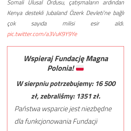
Somali Ulusal Ordusu, çatışmaların ardından
Kenya destekli Jubaland Özerk Devleti’ne bağlı
çok sayıda milisi esir aldı.
pic.twitter.com/a3VuK9Y9Ye
Wspieraj Fundację Magna
Polonia!
W sierpniu potrzebujemy:
16 500
zł, zebraliśmy:
1351
zł.
Państwa wsparcie jest niezbędne
dla funkcjonowania Fundacji