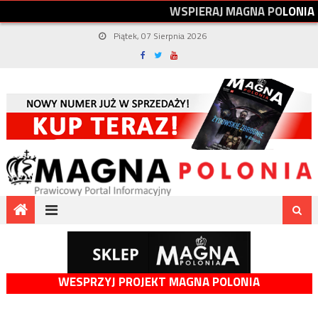
W
S
P
I
E
R
A
J
M
A
G
N
A
P
O
L
O
N
I
A
Piątek, 07 Sierpnia 2026
WESPRZYJ PROJEKT MAGNA POLONIA