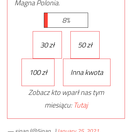
Magna Polonia.
8%
30 zł
50 zł
100 zł
Inna kwota
Zobacz kto wparł nas tym
miesiącu:
Tutaj
— sinan (@5inan_)
January 25, 2021