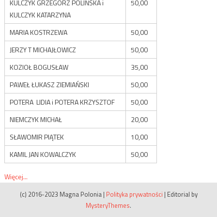
KULCZYK GRZEGORZ POLIŃSKA i
50,00
KULCZYK KATARZYNA
MARIA KOSTRZEWA
50,00
JERZY T MICHAJŁOWICZ
50,00
KOZIOŁ BOGUSŁAW
35,00
PAWEŁ ŁUKASZ ZIEMIAŃSKI
50,00
POTERA LIDIA i POTERA KRZYSZTOF
50,00
NIEMCZYK MICHAŁ
20,00
SŁAWOMIR PIĄTEK
10,00
KAMIL JAN KOWALCZYK
50,00
Więcej...
(c) 2016-2023 Magna Polonia
|
Polityka prywatności
|
Editorial by
MysteryThemes
.