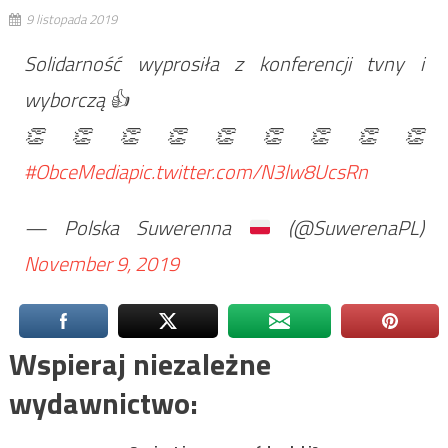
9 listopada 2019
Solidarność wyprosiła z konferencji tvny i
wyborczą 👍
👏👏👏👏👏👏👏👏👏
#ObceMedia
pic.twitter.com/N3lw8UcsRn
— Polska Suwerenna
(@SuwerenaPL)
November 9, 2019
Wspieraj niezależne
wydawnictwo: