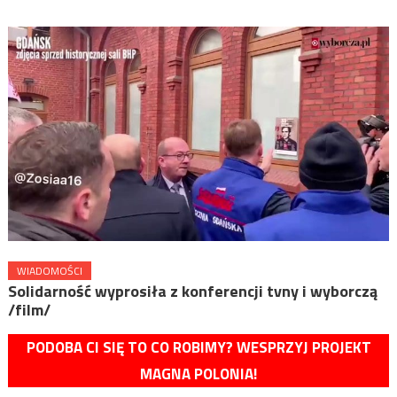
WIADOMOŚCI
Solidarność wyprosiła z konferencji tvny i wyborczą
/film/
PODOBA CI SIĘ TO CO ROBIMY? WESPRZYJ PROJEKT
MAGNA POLONIA!