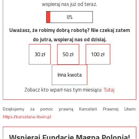
wspieraj nas już od teraz.
8%
Uważasz, że robimy dobrą robotę? Nie czekaj zatem
do jutra, wspieraj nas od dzisiaj.
30 zł
50 zł
100 zł
Inna kwota
Zobacz kto wparł nas tym miesiącu:
Tutaj
Dziękujemy za pomoc prawną Kancelarii Prawnej Litwin:
https://kancelaria-litwin.pl
Wspieraj Fundację Magna Polonia!