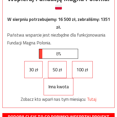
W sierpniu potrzebujemy:
16 500
zł, zebraliśmy:
1351
zł.
Państwa wsparcie jest niezbędne dla funkcjonowania
Fundacji Magna Polonia.
8%
30 zł
50 zł
100 zł
Inna kwota
Zobacz kto wparł nas tym miesiącu:
Tutaj
PODOBA CI SIĘ TO CO ROBIMY? WESPRZYJ PROJEKT