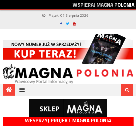
W
S
P
I
E
R
A
J
M
A
G
N
A
P
O
L
O
N
I
A
Piątek, 07 Sierpnia 2026
WESPRZYJ PROJEKT MAGNA POLONIA