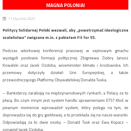
MAGNA POLONIA!
11 stycznia 2022
Politycy Solidarnej Polski wezwali, aby „powstrzymać ideologiczne
szaleństwo” związane m.in. z pakietem Fit for 55.
Podczas wtorkowej konferencji prasowej w sejmowym gmachu
wystąpili posłowie formacji politycznej Zbigniewa Ziobry Janusz
Kowalski oraz Jacek Ozdoba, wiceminister klimatu i środowiska. Ich
przemowy dotyczyły działań Unii Europejskiej, a także
przewodniczącego Platformy Obywatelskiej Donalda Tuska.
– Banksterzy zarabiają na międzynarodowych rynkach, a Polacy za to
płacą. Bo czym innym jest system handlu uprawnieniami ETS? Ktoś w
pewnym momencie wprowadził system, który polega na tym, że
doprowadza się do gry giełdowej, a to przekłada się na nasze warunki.
Odpowiadają za to dwie osoby – Donald Tusk oraz Ewa Kopacz –
oznajmił Jacek Ozdoba.