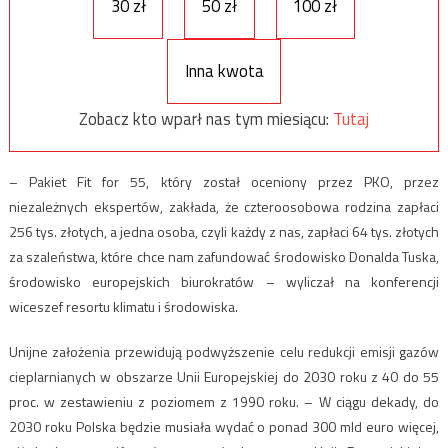
30 zł
50 zł
100 zł
Inna kwota
Zobacz kto wparł nas tym miesiącu:
Tutaj
– Pakiet Fit for 55, który został oceniony przez PKO, przez
niezależnych ekspertów, zakłada, że czteroosobowa rodzina zapłaci
256 tys. złotych, a jedna osoba, czyli każdy z nas, zapłaci 64 tys. złotych
za szaleństwa, które chce nam zafundować środowisko Donalda Tuska,
środowisko europejskich biurokratów – wyliczał na konferencji
wiceszef resortu klimatu i środowiska.
Unijne założenia przewidują podwyższenie celu redukcji emisji gazów
cieplarnianych w obszarze Unii Europejskiej do 2030 roku z 40 do 55
proc. w zestawieniu z poziomem z 1990 roku. – W ciągu dekady, do
2030 roku Polska będzie musiała wydać o ponad 300 mld euro więcej,