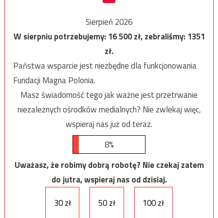
Sierpień 2026
W sierpniu potrzebujemy:
16 500
zł, zebraliśmy:
1351
zł.
Państwa wsparcie jest niezbędne dla funkcjonowania
Fundacji Magna Polonia.
Masz świadomość tego jak ważne jest przetrwanie
niezależnych ośrodków medialnych? Nie zwlekaj więc,
wspieraj nas już od teraz.
8%
Uważasz, że robimy dobrą robotę? Nie czekaj zatem
do jutra, wspieraj nas od dzisiaj.
30 zł
50 zł
100 zł