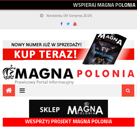
W
S
P
I
E
R
A
J
M
A
G
N
A
P
O
L
O
N
I
A
Niedziela, 09 Sierpnia 2026
WESPRZYJ PROJEKT MAGNA POLONIA