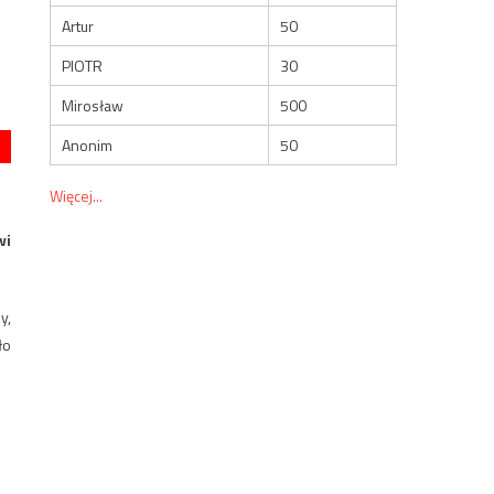
Artur
50
PIOTR
30
Mirosław
500
Anonim
50
Więcej...
wi
y,
ło