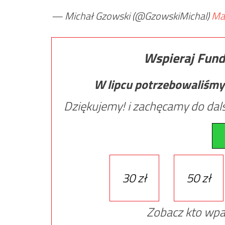
— Michał Gzowski (@GzowskiMichal)
Ma
Wspieraj Fund
W lipcu potrzebowaliśmy
Dziękujemy! i zachęcamy do dals
30 zł
50 zł
Zobacz kto wpa