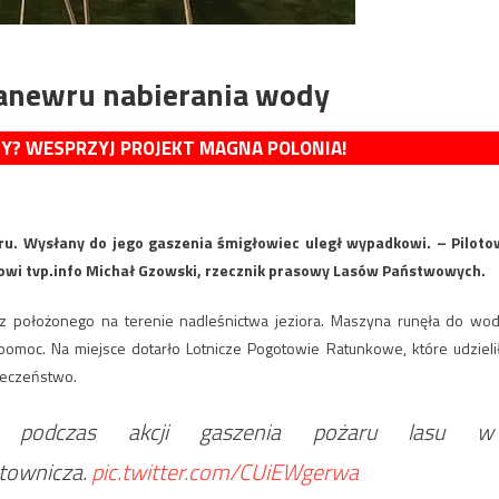
anewru nabierania wody
MY? WESPRZYJ PROJEKT MAGNA POLONIA!
u. Wysłany do jego gaszenia śmigłowiec uległ wypadkowi. – Piloto
owi tvp.info Michał Gzowski, rzecznik prasowy Lasów Państwowych.
położonego na terenie nadleśnictwa jeziora. Maszyna runęła do wod
pomoc. Na miejsce dotarło Lotnicze Pogotowie Ratunkowe, które udzieli
ieczeństwo.
a podczas akcji gaszenia pożaru lasu w
atownicza.
pic.twitter.com/CUiEWgerwa