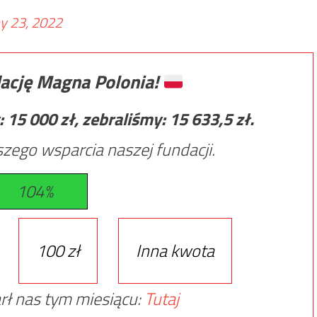
y 23, 2022
ację Magna Polonia!
:
15 000
zł, zebraliśmy:
15 633,5
zł.
zego wsparcia naszej fundacji.
104%
100 zł
Inna kwota
rł nas tym miesiącu:
Tutaj