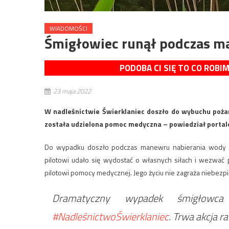
WIADOMOŚCI
Śmigłowiec runął podczas m
PODOBA CI SIĘ TO CO ROBI
23 maja 2022
W nadleśnictwie Świerklaniec doszło do wybuchu pożar
została udzielona pomoc medyczna – powiedział portal
Do wypadku doszło podczas manewru nabierania wody z 
pilotowi udało się wydostać o własnych siłach i wezwać 
pilotowi pomocy medycznej. Jego życiu nie zagraża niebezp
Dramatyczny wypadek śmigłowc
#NadleśnictwoŚwierklaniec
. Trwa akcja r