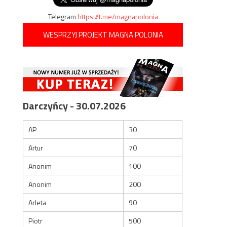
Telegram
https://t.me/magnapolonia
WESPRZYJ PROJEKT MAGNA POLONIA
Darczyńcy - 30.07.2026
AP
30
Artur
70
Anonim
100
Anonim
200
Arleta
90
Piotr
500