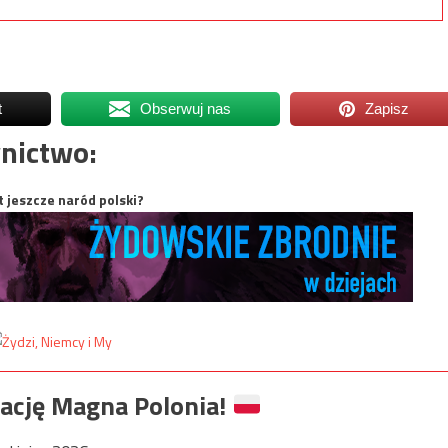
t
Obserwuj nas
Zapisz
nictwo:
t jeszcze naród polski?
ację Magna Polonia!