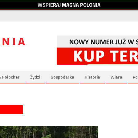
W
S
P
I
E
R
A
J
M
A
G
N
A
P
O
L
O
N
I
A
& Holocher
Żydzi
Gospodarka
Historia
Wiara
Po