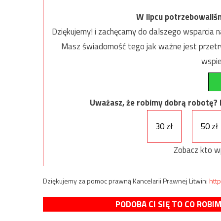
W lipcu potrzebowaliś
Dziękujemy! i zachęcamy do dalszego wsparcia na
Masz świadomość tego jak ważne jest przetrw
wspie
Uważasz, że robimy dobrą robotę? Ni
30 zł
50 zł
Zobacz kto w
Dziękujemy za pomoc prawną Kancelarii Prawnej Litwin:
http
PODOBA CI SIĘ TO CO ROBI