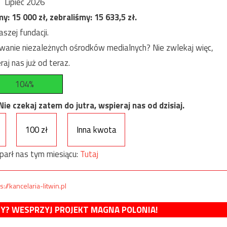
Lipiec 2026
my:
15 000
zł, zebraliśmy:
15 633,5
zł.
szej fundacji.
anie niezależnych ośrodków medialnych? Nie zwlekaj więc,
raj nas już od teraz.
104%
e czekaj zatem do jutra, wspieraj nas od dzisiaj.
100 zł
Inna kwota
parł nas tym miesiącu:
Tutaj
s://kancelaria-litwin.pl
MY? WESPRZYJ PROJEKT MAGNA POLONIA!