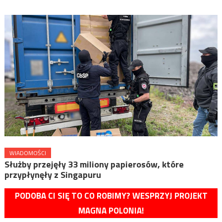
WIADOMOŚCI
Służby przejęły 33 miliony papierosów, które
przypłynęły z Singapuru
PODOBA CI SIĘ TO CO ROBIMY? WESPRZYJ PROJEKT
MAGNA POLONIA!