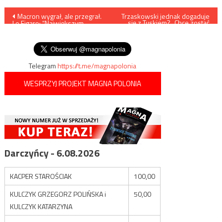
Nawigacja
Macron wygrał, ale przegrał.
Trzaskowski jednak dogaduje
się z Tuskiem? „Chce zostać
Le Figaro: “Największym
komisarzem”
wpisu
wygranym jest skrajna
prawica”
Telegram
https://t.me/magnapolonia
WESPRZYJ PROJEKT MAGNA POLONIA
Darczyńcy - 6.08.2026
KACPER STAROŚCIAK
100,00
KULCZYK GRZEGORZ POLIŃSKA i
50,00
KULCZYK KATARZYNA