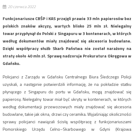
20 czerwca 2022
Funkcjonariusze CBŚP i KAS przejęli prawie 33 mln papierosów bez
polskich znaków akcyzy, wartych blisko 25 mln zł. Nielegalny
towar przypłynął do Polski z Singapuru w 3 kontenerach, w których
według dokumentów miały znajdować się akcesoria budowlane.
Dzięki współpracy służb Skarb Państwa nie został narażony na
straty około 40 mln zł. Sprawę nadzoruje Prokuratura Okręgowa w
Gdańsku.
Policjanci z Zarządu w Gdańsku Centralnego Biura Śledczego Policji
uzyskali, a następnie potwierdzili informację, że na pokładzie statku
płynącego z Singapuru do portu w Gdańsku, mogą znajdować się
papierosy. Nielegalny towar miał być ukryty w kontenerach, w których
według dokumentacji przewozowych miały znajdować się akcesoria
budowlane, takie jak okna, drzwi czy ceramika. Wyjaśniając okoliczności
sprawy policjanci nawiązali ścisłą współpracę z funkcjonariuszami
Pomorskiego Urzędu Celno–Skarbowego w Gdyni (Krajowa