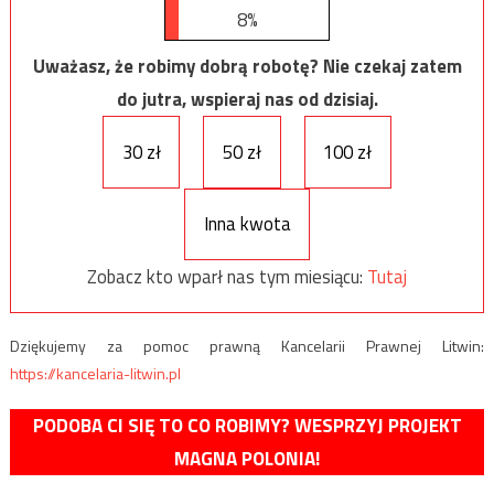
8%
Uważasz, że robimy dobrą robotę? Nie czekaj zatem
do jutra, wspieraj nas od dzisiaj.
30 zł
50 zł
100 zł
Inna kwota
Zobacz kto wparł nas tym miesiącu:
Tutaj
Dziękujemy za pomoc prawną Kancelarii Prawnej Litwin:
https://kancelaria-litwin.pl
PODOBA CI SIĘ TO CO ROBIMY? WESPRZYJ PROJEKT
MAGNA POLONIA!