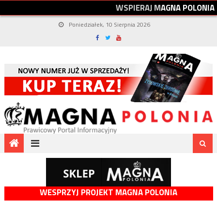
W
S
P
I
E
R
A
J
M
A
G
N
A
P
O
L
O
N
I
A
Poniedziałek, 10 Sierpnia 2026
WESPRZYJ PROJEKT MAGNA POLONIA