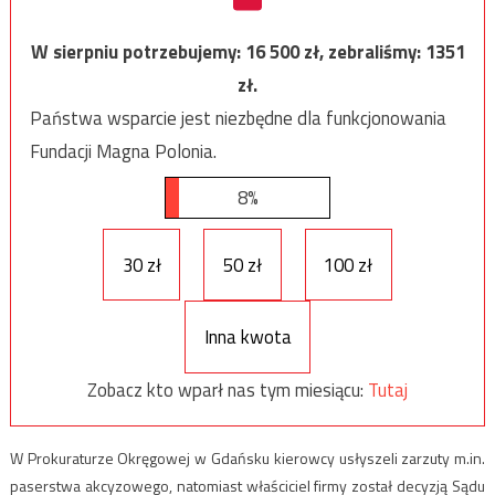
W sierpniu potrzebujemy:
16 500
zł, zebraliśmy:
1351
zł.
Państwa wsparcie jest niezbędne dla funkcjonowania
Fundacji Magna Polonia.
8%
30 zł
50 zł
100 zł
Inna kwota
Zobacz kto wparł nas tym miesiącu:
Tutaj
W Prokuraturze Okręgowej w Gdańsku kierowcy usłyszeli zarzuty m.in.
paserstwa akcyzowego, natomiast właściciel firmy został decyzją Sądu