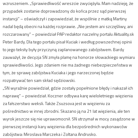
wzruszeniem. „Sprawiedliwość wreszcie zwyciężyła. Mam nadzieję, że
przypadek zostanie doprowadzony do końca przez sąd pierwszej
instancji” – oświadczył i zapowiedział, że wspólnie z matką Martiny
nadal będą obecni na każdej rozprawie. „Nie jestem ani szczęśliwy, ani
rozczarowany” – powiedział PAP redaktor naczelny portalu Aktuality.sk
Peter Bardy. Dla tego portalu pisał Kuciak i według powszechnej opinii
to jego teksty były przyczyną zaplanowanego zabójstwem. Bardy
zauważył, że decyzja SN zmyła plamę na honorze słowackiego wymiaru
sprawiedliwości. Jego zdaniem nie ma żadnego niebezpieczeństwa w
tym, że sprawę zabójstwa Kuciaka i jego narzeczonej będzie
rozpatrywać ten sam skład sędziowski.
„SN wyraźnie powiedział, gdzie zostały popełnione błędy i nakazał ich
naprawę” – powiedział. Koczner odbywa karę wieloletniego więzienia
za fałszerstwo weksli. Także Zsuzsova jest w więzieniu za
pośrednictwo w innej zbrodni. Skazano ją na 21 lat więzienia, ale ten
wyrok jeszcze się nie uprawomocnił. SN utrzymał w mocy zasądzone w
pierwszej instancji kary więzienia dla bezpośrednich wykonawców
zabójstwa: Miroslava Marczeka i Zoltana Andrusko.