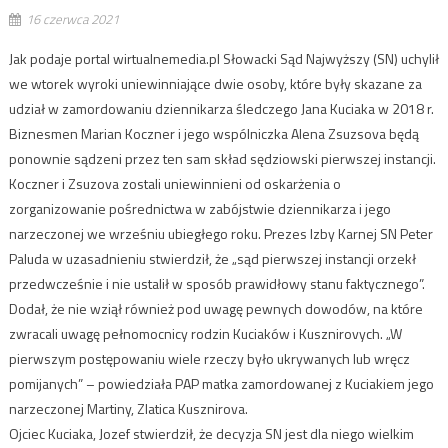
16 czerwca 2021
Jak podaje portal wirtualnemedia.pl Słowacki Sąd Najwyższy (SN) uchylił
we wtorek wyroki uniewinniające dwie osoby, które były skazane za
udział w zamordowaniu dziennikarza śledczego Jana Kuciaka w 2018 r.
Biznesmen Marian Koczner i jego wspólniczka Alena Zsuzsova będą
ponownie sądzeni przez ten sam skład sędziowski pierwszej instancji.
Koczner i Zsuzova zostali uniewinnieni od oskarżenia o
zorganizowanie pośrednictwa w zabójstwie dziennikarza i jego
narzeczonej we wrześniu ubiegłego roku. Prezes Izby Karnej SN Peter
Paluda w uzasadnieniu stwierdził, że „sąd pierwszej instancji orzekł
przedwcześnie i nie ustalił w sposób prawidłowy stanu faktycznego”.
Dodał, że nie wziął również pod uwagę pewnych dowodów, na które
zwracali uwagę pełnomocnicy rodzin Kuciaków i Kusznirovych. „W
pierwszym postępowaniu wiele rzeczy było ukrywanych lub wręcz
pomijanych” – powiedziała PAP matka zamordowanej z Kuciakiem jego
narzeczonej Martiny, Zlatica Kusznirova.
Ojciec Kuciaka, Jozef stwierdził, że decyzja SN jest dla niego wielkim