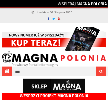
W
S
P
I
E
R
A
J
M
A
G
N
A
P
O
L
O
N
I
A
Niedziela, 09 Sierpnia 2026
WESPRZYJ PROJEKT MAGNA POLONIA