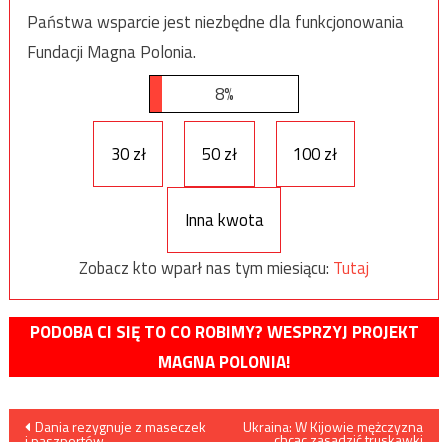
Państwa wsparcie jest niezbędne dla funkcjonowania
Fundacji Magna Polonia.
8%
30 zł
50 zł
100 zł
Inna kwota
Zobacz kto wparł nas tym miesiącu:
Tutaj
PODOBA CI SIĘ TO CO ROBIMY? WESPRZYJ PROJEKT
MAGNA POLONIA!
Nawigacja
Dania rezygnuje z maseczek
Ukraina: W Kijowie mężczyzna
chcąc zasadzić truskawki
i paszportów