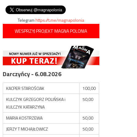
wysypał tonę ziemi na balkon.
wpisu
szczepionkowych
Konstrukcja nie wytrzymała…
Telegram
https://t.me/magnapolonia
WESPRZYJ PROJEKT MAGNA POLONIA
Darczyńcy - 6.08.2026
KACPER STAROŚCIAK
100,00
KULCZYK GRZEGORZ POLIŃSKA i
50,00
KULCZYK KATARZYNA
MARIA KOSTRZEWA
50,00
JERZY T MICHAJŁOWICZ
50,00