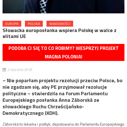
EUROPA
POLSKA
WIADOMOŚCI
Słowacka europosłanka wspiera Polskę w walce z
elitami UE
PODOBA CI SIĘ TO CO ROBIMY? WESPRZYJ PROJEKT
MAGNA POLONIA!
2 stycznia 2018
– Nie poparłam projektu rezolucji przeciw Polsce, bo
nie zgadzam się, aby PE przyjmował rezolucje
polityczne – stwierdzila na forum Parlamentu
Europejskiego posłanka Anna Záborská ze
słowackiego Ruchu Chrześcijańsko-
Demokratycznego (KDH).
Záborská to lekarka i polityk, deputowana do Parlamentu Europejskiego