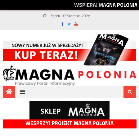
W
S
P
I
E
R
A
J
M
A
G
N
A
P
O
L
O
N
I
A
Piątek, 07 Sierpnia 2026
WESPRZYJ PROJEKT MAGNA POLONIA