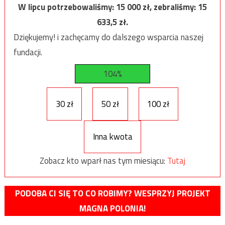
W lipcu potrzebowaliśmy:
15 000
zł, zebraliśmy:
15
633,5
zł.
Dziękujemy! i zachęcamy do dalszego wsparcia naszej
fundacji.
104%
30 zł
50 zł
100 zł
Inna kwota
Zobacz kto wparł nas tym miesiącu:
Tutaj
PODOBA CI SIĘ TO CO ROBIMY? WESPRZYJ PROJEKT
MAGNA POLONIA!