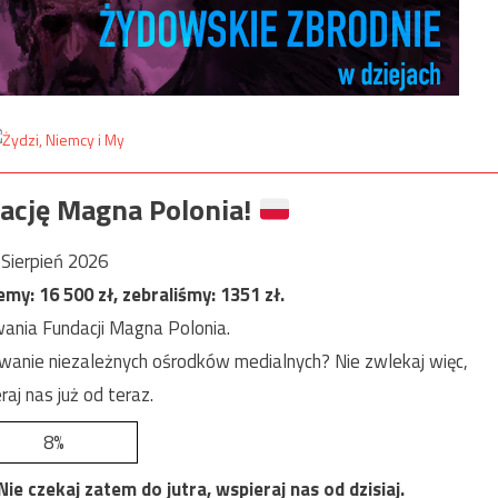
ację Magna Polonia!
Sierpień 2026
jemy:
16 500
zł, zebraliśmy:
1351
zł.
ania Fundacji Magna Polonia.
anie niezależnych ośrodków medialnych? Nie zwlekaj więc,
raj nas już od teraz.
8%
e czekaj zatem do jutra, wspieraj nas od dzisiaj.