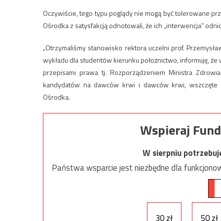
Oczywiście, tego typu poglądy nie mogą być tolerowane prz
Ośrodka z satysfakcją odnotowali, że ich „interwencja” odni
„Otrzymaliśmy stanowisko rektora uczelni prof. Przemysł
wykładu dla studentów kierunku położnictwo, informuję, że
przepisami prawa tj. Rozporządzeniem Ministra Zdrowi
kandydatów na dawców krwi i dawców krwi, wszczęte zo
Ośrodka.
Wspieraj Fund
W sierpniu potrzebu
Państwa wsparcie jest niezbędne dla funkcjonow
30 zł
50 zł