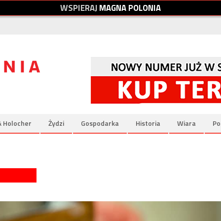
W
S
P
I
E
R
A
J
M
A
G
N
A
P
O
L
O
N
I
A
& Holocher
Żydzi
Gospodarka
Historia
Wiara
Po