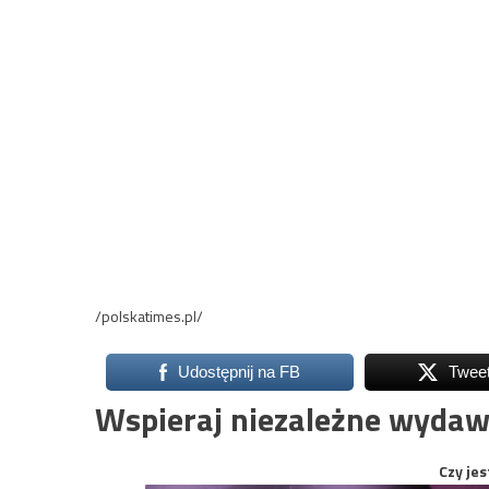
/polskatimes.pl/
Udostępnij na FB
Twee
Wspieraj niezależne wydaw
Czy jes