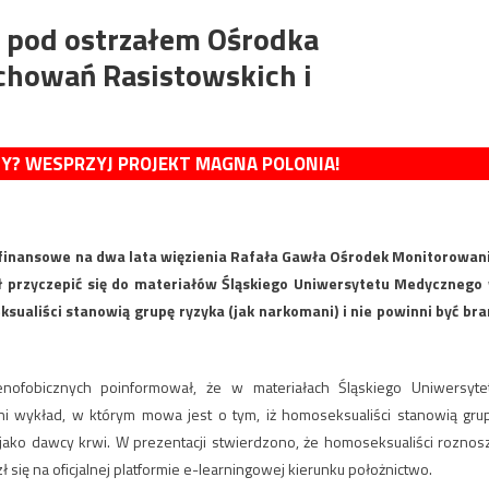
 pod ostrzałem Ośrodka
howań Rasistowskich i
MY? WESPRZYJ PROJEKT MAGNA POLONIA!
finansowe na dwa lata więzienia Rafała Gawła Ośrodek Monitorowan
 przyczepić się do materiałów Śląskiego Uniwersytetu Medycznego
ualiści stanowią grupę ryzyka (jak narkomani) i nie powinni być bra
ofobicznych poinformował, że w materiałach Śląskiego Uniwersyte
 wykład, w którym mowa jest o tym, iż homoseksualiści stanowią gru
 jako dawcy krwi. W prezentacji stwierdzono, że homoseksualiści roznos
się na oficjalnej platformie e-learningowej kierunku położnictwo.