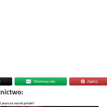
t
Obserwuj nas
Zapisz
nictwo:
t jeszcze naród polski?