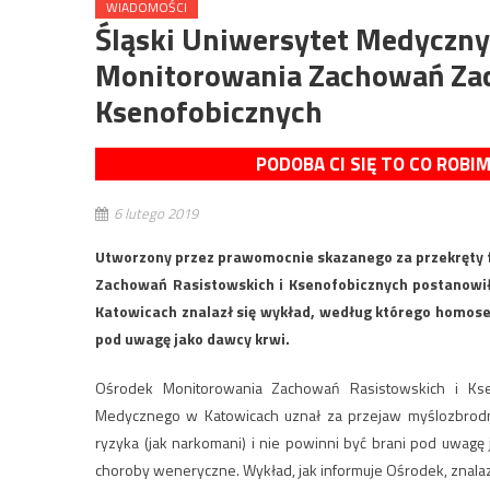
WIADOMOŚCI
Śląski Uniwersytet Medyczny
Monitorowania Zachowań Zac
Ksenofobicznych
PODOBA CI SIĘ TO CO ROBI
6 lutego 2019
Utworzony przez prawomocnie skazanego za przekręty 
Zachowań Rasistowskich i Ksenofobicznych postanowił
Katowicach znalazł się wykład, według którego homoseks
pod uwagę jako dawcy krwi.
Ośrodek Monitorowania Zachowań Rasistowskich i Ksen
Medycznego w Katowicach uznał za przejaw myślozbrodni
ryzyka (jak narkomani) i nie powinni być brani pod uwagę
choroby weneryczne. Wykład, jak informuje Ośrodek, znalazł 