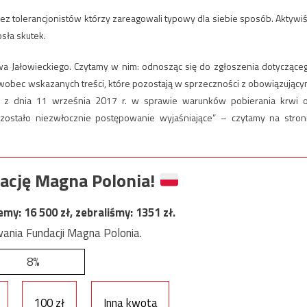
ez tolerancjonistów którzy zareagowali typowy dla siebie sposób. Aktywiś
osła skutek.
awa Jałowieckiego. Czytamy w nim: odnosząc się do zgłoszenia dotyczące
 wobec wskazanych treści, które pozostają w sprzeczności z obowiązujący
a z dnia 11 września 2017 r. w sprawie warunków pobierania krwi 
stało niezwłocznie postępowanie wyjaśniające” – czytamy na stron
ację Magna Polonia!
jemy:
16 500
zł, zebraliśmy:
1351
zł.
ania Fundacji Magna Polonia.
8%
100 zł
Inna kwota