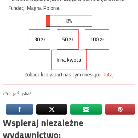
Fundacji Magna Polonia.
8%
30 zł
50 zł
100 zł
Inna kwota
Zobacz kto wparł nas tym miesiącu:
Tutaj
/Policja Śląska/
Wspieraj niezależne
wydawnictwo: