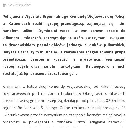
12 lutego 2021
Policjanci z Wydziału Kryminalnego Komendy Wojewódzkiej Policji
w Katowicach rozbili grupę przestępczą, zajmującą się m.in.
handlem ludźmi. Kryminalni weszli w tym samym czasie do
kilkunastu mieszkań, zatrzymując 10 osób. Zatrzymani, związani
ze środowiskiem pseudokibiców jednego z klubów piłkarskich,
usłyszeli zarzuty m.in. udziału i kierowania zorganizowaną grupą
przestępczą, czerpania korzyści z prostytucji, wymuszeń
rozbójniczych oraz handlu narkotykami. Dziewięcioro z nich
zostało już tymczasowo aresztowanych.
Kryminalni z katowickiej komendy wojewódzkiej od kliku miesięcy
rozpracowywali pod nadzorem Prokuratury Okręgowej w Gliwicach
zorganizowaną grupę przestępczą, działającą od początku 2020 roku w
rejonie Wodzisławia Śląskiego. Grupę cechowała multiprzestępczość
ukierunkowana przede wszystkim na czerpanie korzyści majątkowej z
prostytucji w powiązaniu z handelm ludźmi, ściąganie haraczy i