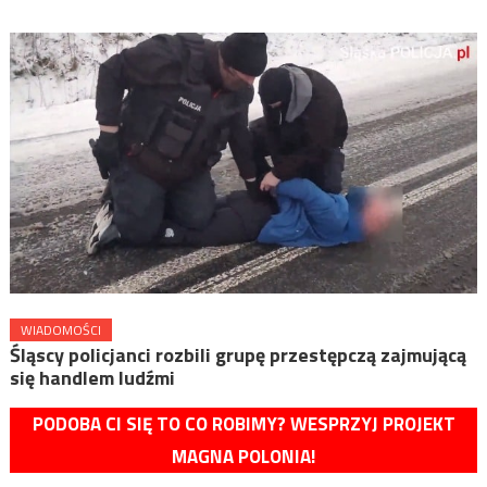
WIADOMOŚCI
Śląscy policjanci rozbili grupę przestępczą zajmującą
się handlem ludźmi
PODOBA CI SIĘ TO CO ROBIMY? WESPRZYJ PROJEKT
MAGNA POLONIA!