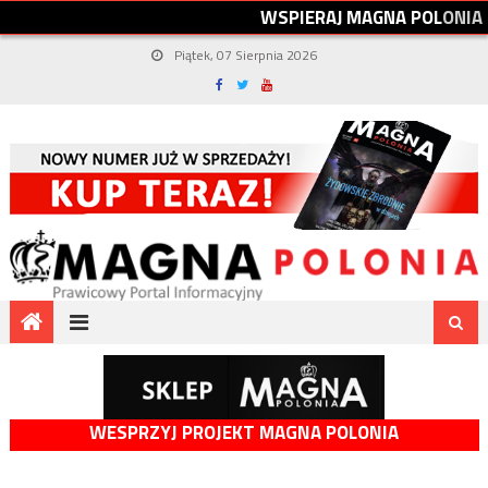
W
S
P
I
E
R
A
J
M
A
G
N
A
P
O
L
O
N
I
A
Piątek, 07 Sierpnia 2026
WESPRZYJ PROJEKT MAGNA POLONIA