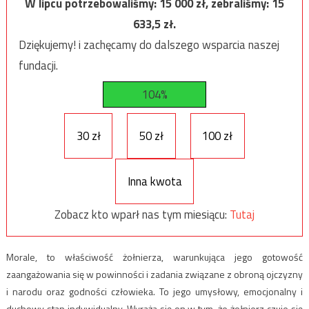
W lipcu potrzebowaliśmy:
15 000
zł, zebraliśmy:
15
633,5
zł.
Dziękujemy! i zachęcamy do dalszego wsparcia naszej
fundacji.
104%
30 zł
50 zł
100 zł
Inna kwota
Zobacz kto wparł nas tym miesiącu:
Tutaj
Morale, to właściwość żołnierza, warunkująca jego gotowość
zaangażowania się w powinności i zadania związane z obroną ojczyzny
i narodu oraz godności człowieka. To jego umysłowy, emocjonalny i
duchowy stan indywidualny. Wyraża się on w tym, że żołnierz czuje się