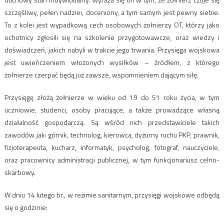
szczęśliwy, pełen nadziei, doceniony, a tym samym jest pewny siebie.
To z kolei jest wypadkową cech osobowych żołnierzy OT, którzy jako
ochotnicy zgłosili się na szkolenie przygotowawcze, oraz wiedzy i
doświadczeń, jakich nabyli w trakcie jego trwania. Przysięga wojskowa
jest uwieńczeniem włożonych wysiłków – źródłem, z którego
żołnierze czerpać będą już zawsze, wspomnieniem dającym siłę.
Przysięgę złożą żołnierze w wieku od 19 do 51 roku życia, w tym
uczniowie, studenci, osoby pracujące, a także prowadzące własną
działalność gospodarczą. Są wśród nich przedstawiciele takich
zawodów jak: górnik, technolog, kierowca, dyżurny ruchu PKP, prawnik,
fizjoterapeuta, kucharz, informatyk, psycholog, fotograf, nauczyciele,
oraz pracownicy administracji publicznej, w tym funkcjonariusz celno-
skarbowy.
W dniu 14 lutego br., w reżimie sanitarnym, przysięgi wojskowe odbędą
się o godzinie: