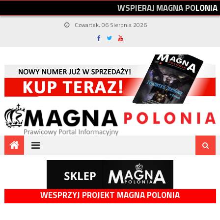
W
S
P
I
E
R
A
J
M
A
G
N
A
P
O
L
O
N
I
A
Czwartek, 06 Sierpnia 2026
WESPRZYJ PROJEKT MAGNA POLONIA