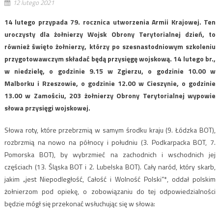
12 lutego 2021
14 lutego przypada 79. rocznica utworzenia Armii Krajowej. Ten
uroczysty dla żołnierzy Wojsk Obrony Terytorialnej dzień, to
również święto żołnierzy, którzy po szesnastodniowym szkoleniu
przygotowawczym składać będą przysięgę wojskową. 14 lutego br.,
w niedzielę, o godzinie 9.15 w Zgierzu, o godzinie 10.00 w
Malborku i Rzeszowie, o godzinie 12.00 w Cieszynie, o godzinie
13.00 w Zamościu, 203 żołnierzy Obrony Terytorialnej wypowie
słowa przysięgi wojskowej.
Słowa roty, które przebrzmią w samym środku kraju (9. Łódzka BOT),
rozbrzmią na nowo na północy i południu (3. Podkarpacka BOT, 7.
Pomorska BOT), by wybrzmieć na zachodnich i wschodnich jej
częściach (13. Śląska BOT i 2. Lubelska BOT). Cały naród, który skarb,
jakim „jest Niepodległość, Całość i Wolność Polski”*, oddał polskim
żołnierzom pod opiekę, o zobowiązaniu do tej odpowiedzialności
będzie mógł się przekonać wsłuchując się w słowa: