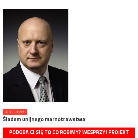
FELIETONY
Śladem unijnego marnotrawstwa
PODOBA CI SIĘ TO CO ROBIMY? WESPRZYJ PROJEKT