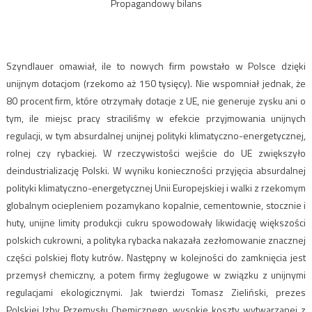
Propagandowy bilans
Szyndlauer omawiał, ile to nowych firm powstało w Polsce dzięki
unijnym dotacjom (rzekomo aż 150 tysięcy). Nie wspomniał jednak, że
80 procent firm, które otrzymały dotacje z UE, nie generuje zysku ani o
tym, ile miejsc pracy straciliśmy w efekcie przyjmowania unijnych
regulacji, w tym absurdalnej unijnej polityki klimatyczno-energetycznej,
rolnej czy rybackiej. W rzeczywistości wejście do UE zwiększyło
deindustrializację Polski. W wyniku konieczności przyjęcia absurdalnej
polityki klimatyczno-energetycznej Unii Europejskiej i walki z rzekomym
globalnym ociepleniem pozamykano kopalnie, cementownie, stocznie i
huty, unijne limity produkcji cukru spowodowały likwidację większości
polskich cukrowni, a polityka rybacka nakazała zezłomowanie znacznej
części polskiej floty kutrów. Następny w kolejności do zamknięcia jest
przemysł chemiczny, a potem firmy żeglugowe w związku z unijnymi
regulacjami ekologicznymi. Jak twierdzi Tomasz Zieliński, prezes
Polskiej Izby Przemysłu Chemicznego, wysokie koszty wytwarzanej z