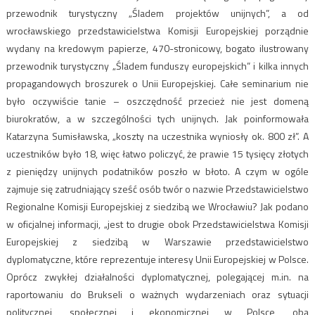
przewodnik turystyczny „Śladem projektów unijnych”, a od
wrocławskiego przedstawicielstwa Komisji Europejskiej porządnie
wydany na kredowym papierze, 470-stronicowy, bogato ilustrowany
przewodnik turystyczny „Śladem funduszy europejskich” i kilka innych
propagandowych broszurek o Unii Europejskiej. Całe seminarium nie
było oczywiście tanie – oszczędność przecież nie jest domeną
biurokratów, a w szczególności tych unijnych. Jak poinformowała
Katarzyna Sumisławska, „koszty na uczestnika wyniosły ok. 800 zł”. A
uczestników było 18, więc łatwo policzyć, że prawie 15 tysięcy złotych
z pieniędzy unijnych podatników poszło w błoto. A czym w ogóle
zajmuje się zatrudniający sześć osób twór o nazwie Przedstawicielstwo
Regionalne Komisji Europejskiej z siedzibą we Wrocławiu? Jak podano
w oficjalnej informacji, „jest to drugie obok Przedstawicielstwa Komisji
Europejskiej z siedzibą w Warszawie przedstawicielstwo
dyplomatyczne, które reprezentuje interesy Unii Europejskiej w Polsce.
Oprócz zwykłej działalności dyplomatycznej, polegającej m.in. na
raportowaniu do Brukseli o ważnych wydarzeniach oraz sytuacji
politycznej, społecznej i ekonomicznej w Polsce, oba