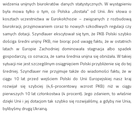
widzenia unijnych biurokratów danych statystycznych. W wystąpieniu
była mowa tylko o tym, co Polska „dostała” od Unii. Ani słowa o
kosztach uczestnictwa w Eurokołchozie – związanych z rozbudową
biurokracji, przyjmowaniem coraz to nowych szkodliwych regulacji czy
samych dotacji. Szyndlauer ekscytował się tym, że PKB Polski szybko
dościga średni unijny PKB, nie biorąc pod uwagę faktu, że w ostatnich
latach w Europie Zachodniej dominowała stagnacja albo spadek
gospodarczy, co oznacza, że sama średnia unijna się obniżała. W takiej
sytuacji nie jest szczególnym osiągnięciem Polski przybliżenie się do tej
średniej. Szyndlauer nie przyjmuje także do wiadomości faktu, że w
ciągu 10 lat przed wejściem Polski do Unii Europejskiej nasz kraj
rozwijał się szybciej (4,6-procentowy wzrost PKB) niż w ciągu
pierwszych 10 lat członkostwa (4 procent). Jego zdaniem, to właśnie
dzięki Unii i jej dotacjom tak szybko się rozwijaliśmy, a gdyby nie Unia,
bylibyśmy drugą Ukrainą.