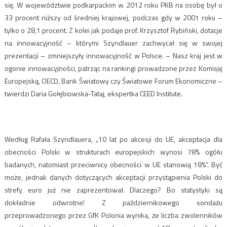
się. W województwie podkarpackim w 2012 roku PKB na osobę był o
33 procent niższy od średniej krajowej, podczas gdy w 2001 roku –
tylko o 28,1 procent. Z kolei jak podaje prof. Krzysztof Rybiński, dotacje
na innowacyjność – którymi Szyndlauer zachwycał się w swojej
prezentacji – zmniejszyły innowacyjność w Polsce. – Nasz kraj jest w
ogonie innowacyjności, patrząc na rankingi prowadzone przez Komisję
Europejską, OECD, Bank Światowy czy Światowe Forum Ekonomiczne –
twierdzi Daria Gołębiowska-Tataj, ekspertka CEED Institute.
Według Rafała Szyndlauera, „10 lat po akcesji do UE, akceptacja dla
obecności Polski w strukturach europejskich wynosi 78% ogółu
badanych, natomiast przeciwnicy obecności w UE stanowią 18%”. Być
może, jednak danych dotyczących akceptacji przystąpienia Polski do
strefy euro już nie zaprezentował. Dlaczego? Bo statystyki są
dokładnie odwrotne! Z październikowego sondażu
przeprowadzonego przez GfK Polonia wynika, że liczba zwolenników