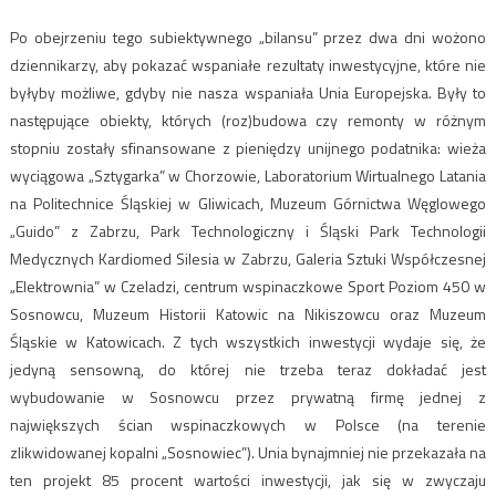
Po obejrzeniu tego subiektywnego „bilansu” przez dwa dni wożono
dziennikarzy, aby pokazać wspaniałe rezultaty inwestycyjne, które nie
byłyby możliwe, gdyby nie nasza wspaniała Unia Europejska. Były to
następujące obiekty, których (roz)budowa czy remonty w różnym
stopniu zostały sfinansowane z pieniędzy unijnego podatnika: wieża
wyciągowa „Sztygarka” w Chorzowie, Laboratorium Wirtualnego Latania
na Politechnice Śląskiej w Gliwicach, Muzeum Górnictwa Węglowego
„Guido” z Zabrzu, Park Technologiczny i Śląski Park Technologii
Medycznych Kardiomed Silesia w Zabrzu, Galeria Sztuki Współczesnej
„Elektrownia” w Czeladzi, centrum wspinaczkowe Sport Poziom 450 w
Sosnowcu, Muzeum Historii Katowic na Nikiszowcu oraz Muzeum
Śląskie w Katowicach. Z tych wszystkich inwestycji wydaje się, że
jedyną sensowną, do której nie trzeba teraz dokładać jest
wybudowanie w Sosnowcu przez prywatną firmę jednej z
największych ścian wspinaczkowych w Polsce (na terenie
zlikwidowanej kopalni „Sosnowiec”). Unia bynajmniej nie przekazała na
ten projekt 85 procent wartości inwestycji, jak się w zwyczaju