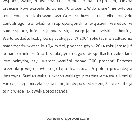
wspólnej waluty znowu spadła – do nieco ponad 18 procent, a liczba
przeciwników wzrosła do ponad 76 procent. W „bilansie” nie było też
ani słowa o skokowym wzroście zadłużenia nie tylko budżetu
centralnego, ale właśnie nieproporcjonalnie większym wzroście w
samorządach, które zajmowały się absorpcją brukselskiej jałmużny.
Warto podać tu liczby, bo są szokujące. W 2004 roku łączne zadłużenie
samorządów wynosiło 18,4 mld zł, podczas gdy w 2014 roku jest to już
ponad 75 mld zł (i to bez ukrytych długów w spółkach i zakładach
komunalnych), czyli wzrost wyniósł ponad 300 procent! Podczas
prezentacji więcej było tego typu „kwiatków”. A potem prowadząca
Katarzyna Sumisławska z wrocławskiego przedstawicielstwa Komisji
Europejskiej oburzyła się na mnie, kiedy powiedziałem, że prezentacja
to nic więcej jak zwykła propaganda.
Sprawa dla prokuratora