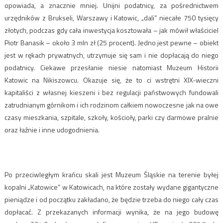
opowiada, a znacznie mniej. Unijni podatnicy, za pośrednictwem
urzędników z Brukseli, Warszawy i Katowic, „dali” niecałe 750 tysięcy
złotych, podczas gdy cała inwestycja kosztowała – jak mówił właściciel
Piotr Banasik – około 3 mln zł (25 procent). Jedno jest pewne – obiekt
jest w rękach prywatnych, utrzymuje się sam i nie dopłacają do niego
podatnicy. Ciekawe przesłanie niesie natomiast Muzeum Historii
Katowic na Nikiszowcu. Okazuje się, że to ci wstrętni XIX-wieczni
kapitaliści z własnej kieszeni i bez regulacji państwowych fundowali
zatrudnianym górnikom i ich rodzinom całkiem nowoczesne jak na owe
czasy mieszkania, szpitale, szkoły, kościoły, parki czy darmowe pralnie
oraz łaźnie i inne udogodnienia.
Po przeciwległym krańcu skali jest Muzeum Śląskie na terenie byłej
kopalni „Katowice” w Katowicach, na które zostały wydane gigantyczne
pieniądze i od początku zakładano, że będzie trzeba do niego cały czas
dopłacać. Z przekazanych informacji wynika, że na jego budowę