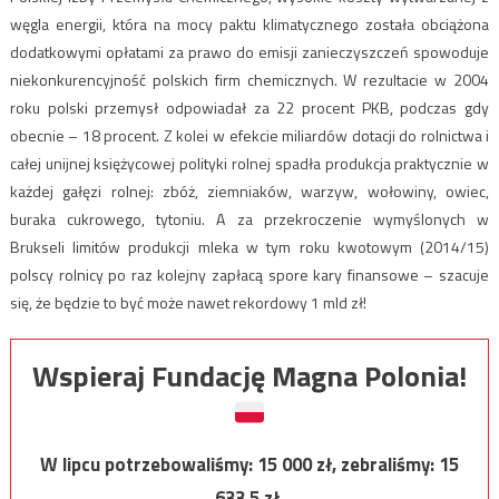
węgla energii, która na mocy paktu klimatycznego została obciążona
dodatkowymi opłatami za prawo do emisji zanieczyszczeń spowoduje
niekonkurencyjność polskich firm chemicznych. W rezultacie w 2004
roku polski przemysł odpowiadał za 22 procent PKB, podczas gdy
obecnie – 18 procent. Z kolei w efekcie miliardów dotacji do rolnictwa i
całej unijnej księżycowej polityki rolnej spadła produkcja praktycznie w
każdej gałęzi rolnej: zbóż, ziemniaków, warzyw, wołowiny, owiec,
buraka cukrowego, tytoniu. A za przekroczenie wymyślonych w
Brukseli limitów produkcji mleka w tym roku kwotowym (2014/15)
polscy rolnicy po raz kolejny zapłacą spore kary finansowe – szacuje
się, że będzie to być może nawet rekordowy 1 mld zł!
Wspieraj Fundację Magna Polonia!
W lipcu potrzebowaliśmy:
15 000
zł, zebraliśmy:
15
633,5
zł.