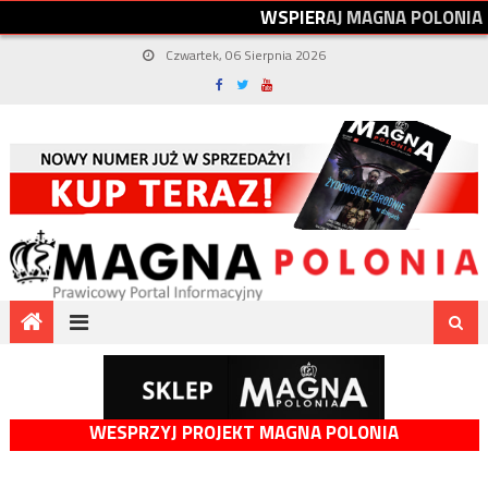
W
S
P
I
E
R
A
J
M
A
G
N
A
P
O
L
O
N
I
A
Czwartek, 06 Sierpnia 2026
WESPRZYJ PROJEKT MAGNA POLONIA