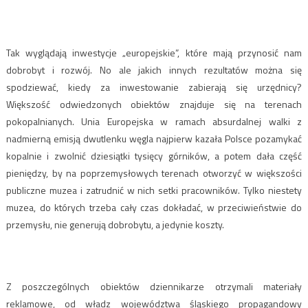
Tak wyglądają inwestycje „europejskie”, które mają przynosić nam
dobrobyt i rozwój. No ale jakich innych rezultatów można się
spodziewać, kiedy za inwestowanie zabierają się urzędnicy?
Większość odwiedzonych obiektów znajduje się na terenach
pokopalnianych. Unia Europejska w ramach absurdalnej walki z
nadmierną emisją dwutlenku węgla najpierw kazała Polsce pozamykać
kopalnie i zwolnić dziesiątki tysięcy górników, a potem dała część
pieniędzy, by na poprzemysłowych terenach otworzyć w większości
publiczne muzea i zatrudnić w nich setki pracowników. Tylko niestety
muzea, do których trzeba cały czas dokładać, w przeciwieństwie do
przemysłu, nie generują dobrobytu, a jedynie koszty.
Z poszczególnych obiektów dziennikarze otrzymali materiały
reklamowe, od władz województwa śląskiego propagandowy