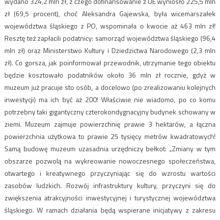
wydano 324,2 mln zł, z czego dofinansowanie z UE wyniosło 225,5 mln
zł (69,5 procent), choć Aleksandra Gajewska, była wicemarszałek
województwa śląskiego z PO, wspominała o kwocie aż 463 mln zł!
Resztę też zapłacili podatnicy: samorząd województwa śląskiego (96,4
mln zł) oraz Ministerstwo Kultury i Dziedzictwa Narodowego (2,3 mln
zł). Co gorsza, jak poinformował przewodnik, utrzymanie tego obiektu
będzie kosztowało podatników około 36 mln zł rocznie, gdyż w
muzeum już pracuje sto osób, a docelowo (po zrealizowaniu kolejnych
inwestycji) ma ich być aż 200! Właściwie nie wiadomo, po co komu
potrzebny taki gigantyczny czterokondygnacyjny budynek schowany w
ziemi. Muzeum zajmuje powierzchnię prawie 3 hektarów, a łączna
powierzchnia użytkowa to prawie 25 tysięcy metrów kwadratowych!
Samą budowę muzeum uzasadnia urzędniczy bełkot: „Zmiany w tym
obszarze pozwolą na wykreowanie nowoczesnego społeczeństwa,
otwartego i kreatywnego przyczyniając się do wzrostu wartości
zasobów ludzkich. Rozwój infrastruktury kultury, przyczyni się do
zwiększenia atrakcyjności inwestycyjnej i turystycznej województwa
śląskiego. W ramach działania będą wspierane inicjatywy z zakresu