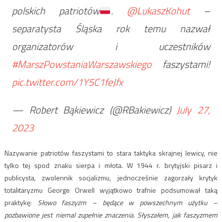
polskich patriotów
.
@LukaszKohut
–
separatysta Śląska rok temu nazwał
organizatorów i uczestników
#MarszPowstaniaWarszawskiego
faszystami!
pic.twitter.com/1Y5C1feJfx
— Robert Bąkiewicz (@RBakiewicz)
July 27,
2023
Nazywanie patriotów faszystami to stara taktyka skrajnej lewicy, nie
tylko tej spod znaku sierpa i młota. W 1944 r. brytyjski pisarz i
publicysta, zwolennik socjalizmu, jednocześnie zagorzały krytyk
totalitaryzmu George Orwell wyjątkowo trafnie podsumował taką
praktykę:
Słowo faszyzm – będące w powszechnym użytku –
pozbawione jest niemal zupełnie znaczenia. Słyszałem, jak faszyzmem