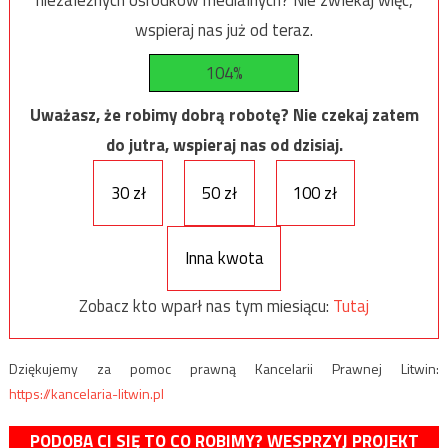
niezależnych ośrodków medialnych? Nie zwlekaj więc,
wspieraj nas już od teraz.
104%
Uważasz, że robimy dobrą robotę? Nie czekaj zatem
do jutra, wspieraj nas od dzisiaj.
30 zł
50 zł
100 zł
Inna kwota
Zobacz kto wparł nas tym miesiącu:
Tutaj
Dziękujemy za pomoc prawną Kancelarii Prawnej Litwin:
https://kancelaria-litwin.pl
PODOBA CI SIĘ TO CO ROBIMY? WESPRZYJ PROJEKT