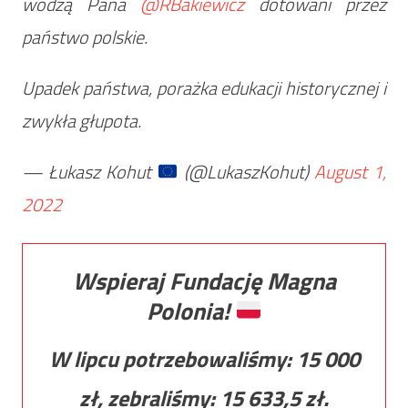
wodzą Pana
@RBakiewicz
dotowani przez
państwo polskie.
Upadek państwa, porażka edukacji historycznej i
zwykła głupota.
— Łukasz Kohut
(@LukaszKohut)
August 1,
2022
Wspieraj Fundację Magna
Polonia!
W lipcu potrzebowaliśmy:
15 000
zł, zebraliśmy:
15 633,5
zł.