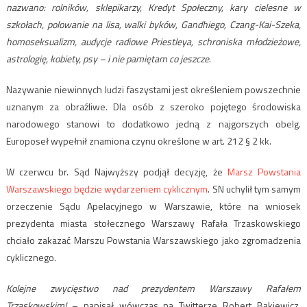
nazwano: rolników, sklepikarzy, Kredyt Społeczny, kary cielesne w
szkołach, polowanie na lisa, walki byków, Gandhiego, Czang-Kai-Szeka,
homoseksualizm, audycje radiowe Priestleya, schroniska młodzieżowe,
astrologię, kobiety, psy – i nie pamiętam co jeszcze
.
Nazywanie niewinnych ludzi faszystami jest określeniem powszechnie
uznanym za obraźliwe. Dla osób z szeroko pojętego środowiska
narodowego stanowi to dodatkowo jedną z najgorszych obelg.
Europoseł wypełnił znamiona czynu określone w art. 212 § 2 kk.
W czerwcu br. Sąd Najwyższy podjął decyzję, że
Marsz Powstania
Warszawskiego będzie wydarzeniem cyklicznym
. SN uchylił tym samym
orzeczenie Sądu Apelacyjnego w Warszawie, które na wniosek
prezydenta miasta stołecznego Warszawy Rafała Trzaskowskiego
chciało zakazać Marszu Powstania Warszawskiego jako zgromadzenia
cyklicznego.
Kolejne zwycięstwo nad prezydentem Warszawy Rafałem
Trzaskowskim!
– napisał wówczas na Twitterze Robert Bąkiewicz.