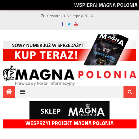
W
S
P
I
E
R
A
J
M
A
G
N
A
P
O
L
O
N
I
A
Czwartek, 06 Sierpnia 2026
WESPRZYJ PROJEKT MAGNA POLONIA