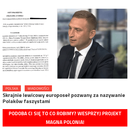
POLSKA
WIADOMOŚCI
Skrajnie lewicowy europoseł pozwany za nazywanie
Polaków faszystami
PODOBA CI SIĘ TO CO ROBIMY? WESPRZYJ PROJEKT
MAGNA POLONIA!