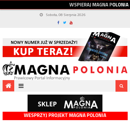
W
S
P
I
E
R
A
J
M
A
G
N
A
P
O
L
O
N
I
A
Sobota, 08 Sierpnia 2026
WESPRZYJ PROJEKT MAGNA POLONIA