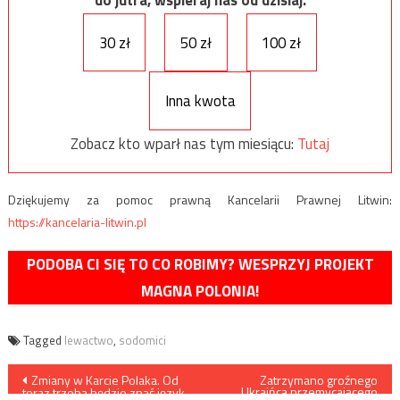
30 zł
50 zł
100 zł
Inna kwota
Zobacz kto wparł nas tym miesiącu:
Tutaj
Dziękujemy za pomoc prawną Kancelarii Prawnej Litwin:
https://kancelaria-litwin.pl
PODOBA CI SIĘ TO CO ROBIMY? WESPRZYJ PROJEKT
MAGNA POLONIA!
Tagged
lewactwo
,
sodomici
Nawigacja
Zmiany w Karcie Polaka. Od
Zatrzymano groźnego
Ukraińca przemycającego
teraz trzeba będzie znać język