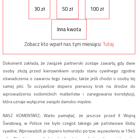
30 zł
50 zł
100 zł
Inna kwota
Zobacz kto wparł nas tym miesiącu:
Tutaj
Dokument zakłada, że związek partnerski zostaje zawarty, gdy dwie
osoby złożą przed kierownikiem urzędu stanu cywilnego zgodne
oświadczenia o zawarciu tego związku, także jeśli chodzi o osoby tej
samej płci. To oczywiście dopiero pierwszy krok na drodze do
wprowadzenia sodomickich małżeństw i zanegowania konstytucji,
która uznaje wyłącznie związki damsko-męskie.
NASZ KOMENTARZ; Warto pamiętać, że jeszcze przed II Wojną
Światową, w Polsce nie było czegoś takiego jak państwowe śluby
cywilne. Wprowadzili je dopiero komuniści po tzw. wyzwoleniu w 1945