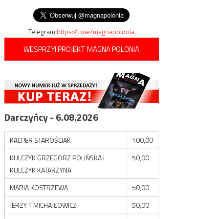
nachodźców
wpisu
polski
Telegram
https://t.me/magnapolonia
WESPRZYJ PROJEKT MAGNA POLONIA
Darczyńcy - 6.08.2026
KACPER STAROŚCIAK
100,00
KULCZYK GRZEGORZ POLIŃSKA i
50,00
KULCZYK KATARZYNA
MARIA KOSTRZEWA
50,00
JERZY T MICHAJŁOWICZ
50,00