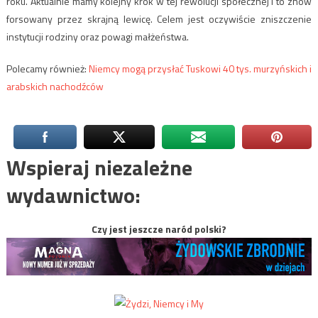
roku. Aktualnie mamy kolejny krok w tej rewolucji społecznej i to znów
forsowany przez skrajną lewicę. Celem jest oczywiście zniszczenie
instytucji rodziny oraz powagi małżeństwa.
Polecamy również:
Niemcy mogą przysłać Tuskowi 40 tys. murzyńskich i
arabskich nachodźców
Wspieraj niezależne
wydawnictwo:
Czy jest jeszcze naród polski?