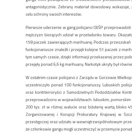
antagonistycznie. Zebrany materiał dowodowy wskazuje, ż
celu ochrony swoich interesów.
Pierwsze uderzenie w gang policjanci CBŚP przeprowadzili
mężczyzn biorących udział w przeładunku towaru. Okazało
158 paczek zawierających marihuanę. Podczas przeszukań
funkcjonariusze znaleźli i przejęli kolejne 51 paczek z mar
tym samych czasie, dzięki informacji przekazanej przez pol
przejęły ponad 6,6 kg marihuany. Narkotyk ukryty był równi
W ostatnim czasie policjanci z Zarządu w Gorzowie Wielkopo
uczestniczyło ponad 100 funkcjonariuszy. Lubuskich poli
oraz kontrterroryści z Samodzielnych Pododdziałów Kontrt
przeprowadzono w województwach: lubuskim, pomorskim i 
200 tys. zł w różnej walucie oraz biżuterię wartą blisko
Zorganizowanej i Korupcji Prokuratury Krajowej w Szcz
przestępczej oraz udziału w wewnątrzwspólnotowym prze
że członkowie gangu mogli uczestniczyć w przemycie ponad 