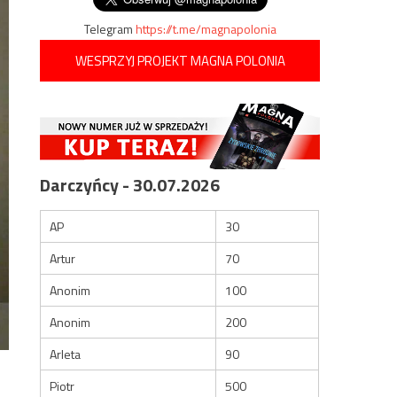
Telegram
https://t.me/magnapolonia
WESPRZYJ PROJEKT MAGNA POLONIA
Darczyńcy - 30.07.2026
AP
30
Artur
70
Anonim
100
Anonim
200
Arleta
90
Piotr
500