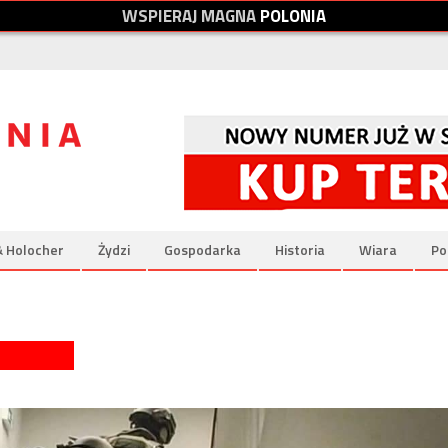
W
S
P
I
E
R
A
J
M
A
G
N
A
P
O
L
O
N
I
A
& Holocher
Żydzi
Gospodarka
Historia
Wiara
Po