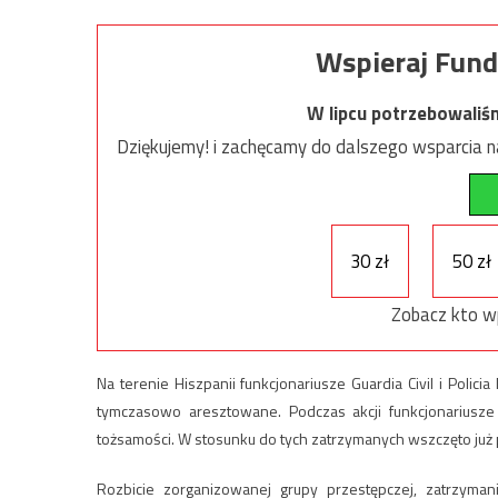
Wspieraj Fund
W lipcu potrzebowaliś
Dziękujemy! i zachęcamy do dalszego wsparcia na
30 zł
50 zł
Zobacz kto w
Na terenie Hiszpanii funkcjonariusze Guardia Civil i Polici
tymczasowo aresztowane. Podczas akcji funkcjonariusz
tożsamości. W stosunku do tych zatrzymanych wszczęto już 
Rozbicie zorganizowanej grupy przestępczej, zatrzyman