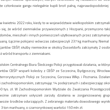
e członkowie gangu nielegalnie kupili broń palną, najprawdopodobniej
 w kwietniu 2022 roku, kiedy to w województwie wielkopolskim zatrzymali
 się, że wśród ziemniaków przywiezionych z Hiszpanii, przemycono tak
 domów, mieszkań i innych pomieszczeń użytkowanych przez zatrzymany
ihuaną. Łącznie policjanci wówczas zabezpieczyli 237 kg marihuany. Niemal
icjantów CBŚP, służby niemieckie w okolicy Dusseldorfu zatrzymały 2 osoby
eż wśród transportu z ziemniakami.
lskim Centralnego Biura Śledczego Policji przygotowali działania, w który
cjantów CBŚP wsparli koledzy z CBŚP ze Szczecina, Bydgoszczy, Wrocław
errorystycznych Policji ze Szczecina, Gorzowa Wlkp. i Poznania. Działan
zachodniopomorskim, zatrzymując 14 podejrzanych i zabezpieczając oko
 450 tys. zł. W Zachodniopomorskim Wydziale do Zwalczania Przestępczoś
ecinie zatrzymani usłyszeli zarzuty działania w zorganizowanej grup
wozie środków odurzających. Z zebranego materiału dowodowego wynik
3 ton marihuany, o czarnorynkowej wartości 150 mln zł.