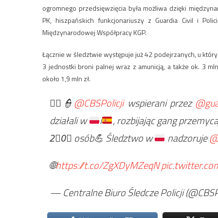
ogromnego przedsięwzięcia była możliwa dzięki międzynar
PK, hiszpańskich funkcjonariuszy z Guardia Civil i Poli
Międzynarodowej Współpracy KGP.
Łącznie w śledztwie występuje już 42 podejrzanych, u któryc
3 jednostki broni palnej wraz z amunicją, a także ok. 3 
około 1,9 mln zł.
👮‍♀️👮
@CBSPolicji
wspierani przez
@guar
działali w
i
, rozbijając gang przemyc
2⃣
0⃣
osób
💪
Śledztwo w
nadzoruje
@
🌐
https://t.co/ZgXDyMZeqN
pic.twitter.c
— Centralne Biuro Śledcze Policji (@CBSPo