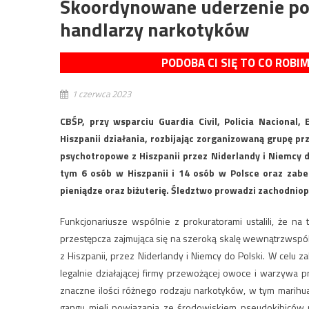
Skoordynowane uderzenie pol
handlarzy narkotyków
PODOBA CI SIĘ TO CO ROBI
1 czerwca 2023
CBŚP, przy wsparciu Guardia Civil, Policia Nacional,
Hiszpanii działania, rozbijając zorganizowaną grupę pr
psychotropowe z Hiszpanii przez Niderlandy i Niemcy d
tym 6 osób w Hiszpanii i 14 osób w Polsce oraz zab
pieniądze oraz biżuterię. Śledztwo prowadzi zachodniop
Funkcjonariusze wspólnie z prokuratorami ustalili, że n
przestępcza zajmująca się na szeroką skalę wewnątrzwsp
z Hiszpanii, przez Niderlandy i Niemcy do Polski. W celu 
legalnie działającej firmy przewożącej owoce i warzywa 
znaczne ilości różnego rodzaju narkotyków, w tym marihua
gangu mieli powiązania ze środowiskiem pseudokibiców 