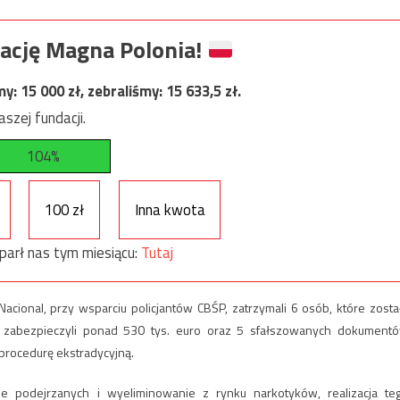
ację Magna Polonia!
my:
15 000
zł, zebraliśmy:
15 633,5
zł.
szej fundacji.
104%
100 zł
Inna kwota
parł nas tym miesiącu:
Tutaj
a Nacional, przy wsparciu policjantów CBŚP, zatrzymali 6 osób, które zosta
e zabezpieczyli ponad 530 tys. euro oraz 5 sfałszowanych dokument
procedurę ekstradycyjną.
ie podejrzanych i wyeliminowanie z rynku narkotyków, realizacja te