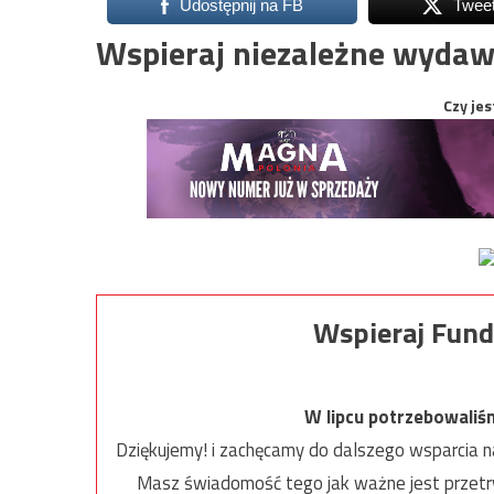
Udostępnij na FB
Twee
Wspieraj niezależne wydaw
Czy jes
Wspieraj Fund
W lipcu potrzebowaliś
Dziękujemy! i zachęcamy do dalszego wsparcia na
Masz świadomość tego jak ważne jest przetrw