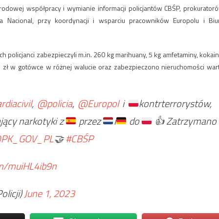
odowej współpracy i wymianie informacji policjantów CBŚP, prokurator
cia Nacional, przy koordynacji i wsparciu pracowników Europolu i Biu
h policjanci zabezpieczyli m.in. 260 kg marihuany, 5 kg amfetaminy, kokain
mln zł w gotówce w różnej walucie oraz zabezpieczono nieruchomości war
diacivil
,
@policia
,
@Europol
i
kontrterrorystów,
ający narkotyki z
przez
i
do
👍
Zatrzymano
PK_GOV_PL
🤝
#CBŚP
om/muiHL4ib9n
licji)
June 1, 2023