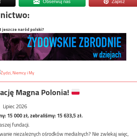
t
Obserwuj nas
Zapisz
nictwo:
t jeszcze naród polski?
ację Magna Polonia!
Lipiec 2026
my:
15 000
zł, zebraliśmy:
15 633,5
zł.
szej fundacji.
anie niezależnych ośrodków medialnych? Nie zwlekaj więc,