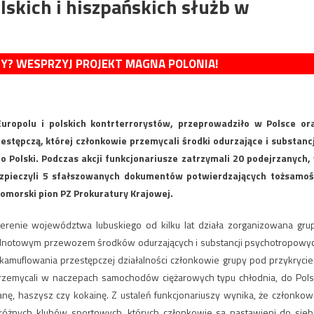
skich i hiszpańskich służb w
MY? WESPRZYJ PROJEKT MAGNA POLONIA!
 Europolu i polskich kontrterrorystów, przeprowadziło w Polsce or
zestępczą, której członkowie przemycali środki odurzające i substanc
o Polski. Podczas akcji funkcjonariusze zatrzymali 20 podejrzanych,
ezpieczyli 5 sfałszowanych dokumentów potwierdzających tożsamoś
omorski pion PZ Prokuratury Krajowej.
a terenie województwa lubuskiego od kilku lat działa zorganizowana gru
ólnotowym przewozem środków odurzających i substancji psychotropowy
zakamuflowania przestępczej działalności członkowie grupy pod przykryci
przemycali w naczepach samochodów ciężarowych typu chłodnia, do Pols
nę, haszysz czy kokainę. Z ustaleń funkcjonariuszy wynika, że członkow
różnych klubów sportowych, których członkowie są nastawieni do sieb