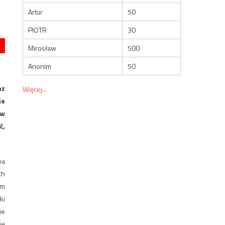
Artur
50
PIOTR
30
Mirosław
500
Anonim
50
az
Więcej...
je
 w
ć,
pa
ch
em
ki
ie
ie