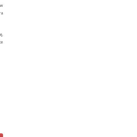
ów
ra
ę,
te