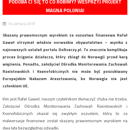
PODOBA CI SIĘ TO CO ROBIMY? WESPRZYJ PROJEKT
MAGNA POLONIA!
14 czerwca 2019
Skazany prawomocnym wyrokiem za oszustwa finansowe Rafał
Gaweł otrzymał właśnie norweskie obywatelstwo – wynika z
najnowszych ustaleń portalu DoRzeczy.pl. To znacznie komplikuje
proces ścigania działacza, który zbiegł do Norwegii przed karą
więzienia. Ponadto, założyciel Ośrodka Monitorowania Zachowań
Rasistowskich i Ksenofobicznych nie może być poszukiwany
Europejskim Nakazem Aresztowania, bo Norwegia nie jest
członkiem UE.
Kim jest Rafał Gaweł, naszym czytelnikom tłumaczyć chyba nie trzeba.
Założyciel Ośrodka Monitorowania Zachowań Rasistowskich i
Ksenofobicznych okazał się zwykłym oszustem, który to za
malwersacje finansowe został skazany prawomocnym wyrokiem na
dwa lata bezwzględnej odsiadki.