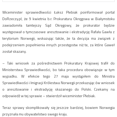
Wiceminister sprawiedliwości Łuksz Plebiak poinformował portal
DoRzeczy.pl, że 9 kwietnia b.r. Prokuratura Okręgowa w Białymstoku
zawiadomiła tamtejszy Sąd Okręgowy, że prokurator będzie
występował o tymczasowe aresztowanie i ekstradycję Rafała Gawła z
terytorium Norwegii, wskazując także, że ta decyzja ma związek z
podejrzeniem popełnienia innych przestępstw niż te, za które Gaweł
został skazany.
– Taki wniosek za pośrednictwem Prokuratury Krajowej trafił do
Ministerstwa Sprawiedliwości, bo taka procedura obowiązuje w tym
wypadku. W efekcie tego 27 maja wystąpiłem do Ministra
Sprawiedliwości i Imigracji Królestwa Norwegii przekazując ów wniosek
o aresztowanie i ekstradycję skazanego do Polski. Czekamy na
odpowiedź w tej sprawie – stwierdził wiceminister Plebiak.
Teraz sprawy skomplikowały się jeszcze bardziej, bowiem Norwegia
przyznała mu obywatelstwo swego kraju.