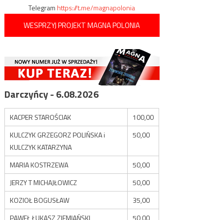
Telegram
https://t.me/magnapolonia
WESPRZYJ PROJEKT MAGNA POLONIA
Darczyńcy - 6.08.2026
KACPER STAROŚCIAK
100,00
KULCZYK GRZEGORZ POLIŃSKA i
50,00
KULCZYK KATARZYNA
MARIA KOSTRZEWA
50,00
JERZY T MICHAJŁOWICZ
50,00
KOZIOŁ BOGUSŁAW
35,00
PAWEŁ ŁUKASZ ZIEMIAŃSKI
50,00