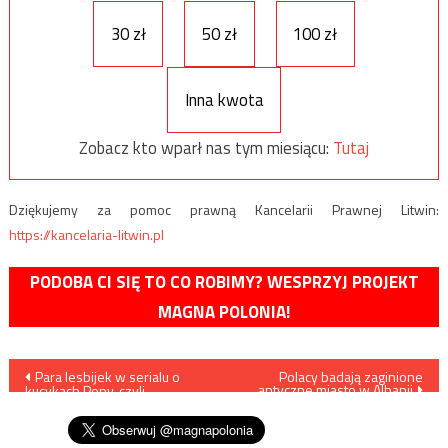
30 zł
50 zł
100 zł
Inna kwota
Zobacz kto wparł nas tym miesiącu:
Tutaj
Dziękujemy za pomoc prawną Kancelarii Prawnej Litwin:
https://kancelaria-litwin.pl
PODOBA CI SIĘ TO CO ROBIMY? WESPRZYJ PROJEKT
MAGNA POLONIA!
Nawigacja
Para lesbijek w serialu o
Polacy badają zaginione
antyczne miasto w Albanii
kucykach Pony, czyli
wpisu
indoktrynacja najmłodszych