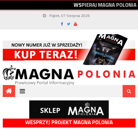
W
S
P
I
E
R
A
J
M
A
G
N
A
P
O
L
O
N
I
A
Piątek, 07 Sierpnia 2026
WESPRZYJ PROJEKT MAGNA POLONIA