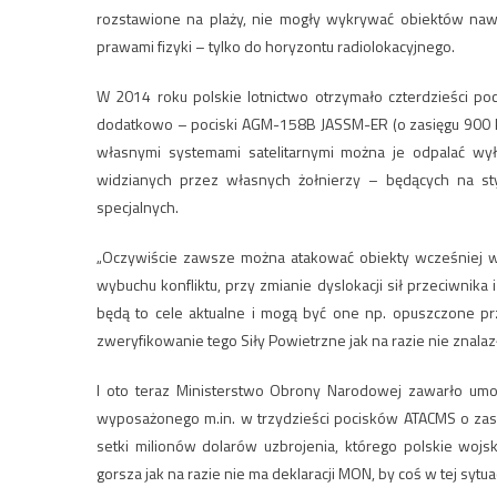
rozstawione na plaży, nie mogły wykrywać obiektów nawo
prawami fizyki – tylko do horyzontu radiolokacyjnego.
W 2014 roku polskie lotnictwo otrzymało czterdzieści 
dodatkowo – pociski AGM-158B JASSM-ER (o zasięgu 900 km
własnymi systemami satelitarnymi można je odpalać wy
widzianych przez własnych żołnierzy – będących na sty
specjalnych.
„Oczywiście zawsze można atakować obiekty wcześniej 
wybuchu konfliktu, przy zmianie dyslokacji sił przeciwnika i
będą to cele aktualne i mogą być one np. opuszczone prz
zweryfikowanie tego Siły Powietrzne jak na razie nie znalaz
I oto teraz Ministerstwo Obrony Narodowej zawarło umo
wyposażonego m.in. w trzydzieści pocisków ATACMS o zas
setki milionów dolarów uzbrojenia, którego polskie w
gorsza jak na razie nie ma deklaracji MON, by coś w tej sytuac