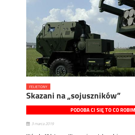
FELIETONY
Skazani na „sojuszników”
PODOBA CI SIĘ TO CO ROBI
3 marca 2019