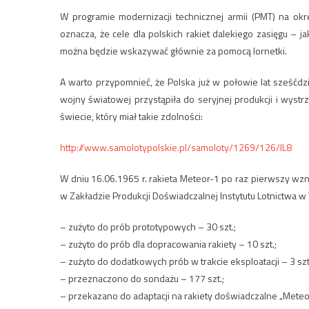
W programie modernizacji technicznej armii (PMT) na ok
oznacza, że cele dla polskich rakiet dalekiego zasięgu – 
można będzie wskazywać głównie za pomocą lornetki.
A warto przypomnieć, że Polska już w połowie lat sześćdzi
wojny światowej przystąpiła do seryjnej produkcji i wyst
świecie, który miał takie zdolności:
http://www.samolotypolskie.pl/samoloty/1269/126/IL8
W dniu 16.06.1965 r. rakieta Meteor-1 po raz pierwszy w
w Zakładzie Produkcji Doświadczalnej Instytutu Lotnictwa w
– zużyto do prób prototypowych – 30 szt.;
– zużyto do prób dla dopracowania rakiety – 10 szt.;
– zużyto do dodatkowych prób w trakcie eksploatacji – 3 szt
– przeznaczono do sondażu – 177 szt.;
– przekazano do adaptacji na rakiety doświadczalne „Meteor