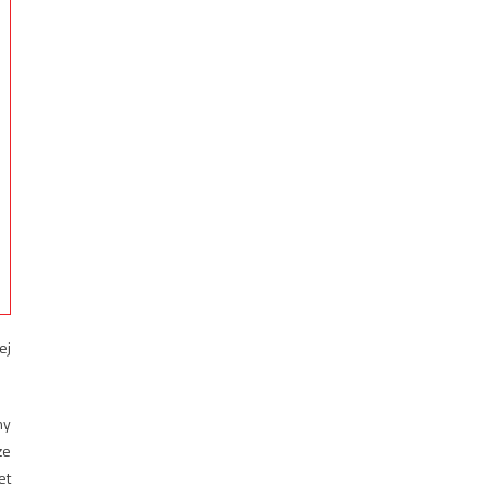
ej
ny
że
et