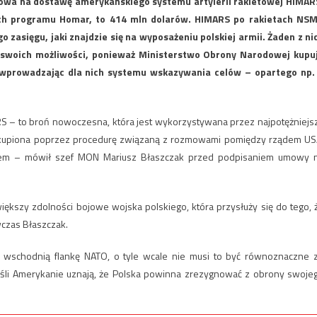
owa na dostawę amerykańskiego systemu artylerii rakietowej HIMAR
ch programu Homar, to 414 mln dolarów. HIMARS po rakietach NSM
zasięgu, jaki znajdzie się na wyposażeniu polskiej armii. Żaden z ni
j swoich możliwości, ponieważ Ministerstwo Obrony Narodowej kupu
e wprowadzając dla nich systemu wskazywania celów – opartego np.
RS – to broń nowoczesna, która jest wykorzystywana przez najpotężniejs
ła kupiona poprzez procedurę związaną z rozmowami pomiędzy rządem US
ądem – mówił szef MON Mariusz Błaszczak przed podpisaniem umowy 
iększy zdolności bojowe wojska polskiego, która przysłuży się do tego, 
czas Błaszczak.
a wschodnią flankę NATO, o tyle wcale nie musi to być równoznaczne 
eśli Amerykanie uznają, że Polska powinna zrezygnować z obrony swoje