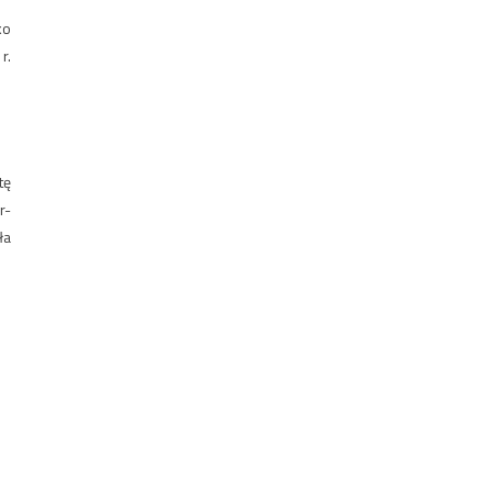
ko
r.
tę
r-
ła