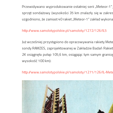
Przewidywano wyprodukowanie ostatniej serii
„
Meteor-1
”
sprzęt sondażowy (wysokości 35 km znalazły się w zakre
uzgodniono, że zamiast 40 rakiet „Meteor-1
”
zakład wykona
http://www.samolotypolskie.pl/samoloty/1272/126/IL5
Już wcześniej przystąpiono do opracowywania rakiety Meteo
sondy RAMZES, zaprojektowanej w Zakładzie Badań Rakietow
2K osiągnęła pułap 105,6 km, osiągając tym samym granic
wysokość 100 km):
http://www.samolotypolskie.pl/samoloty/1271/126/IL-Met