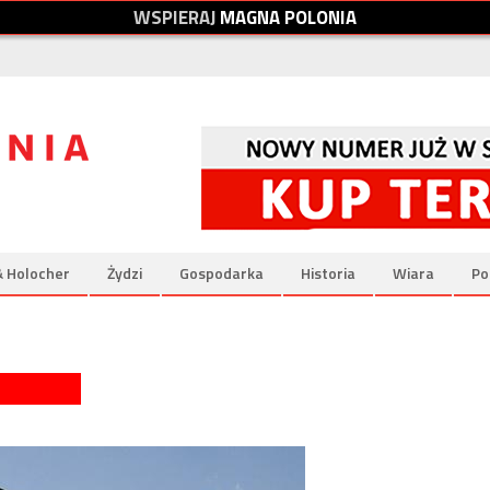
W
S
P
I
E
R
A
J
M
A
G
N
A
P
O
L
O
N
I
A
& Holocher
Żydzi
Gospodarka
Historia
Wiara
Po