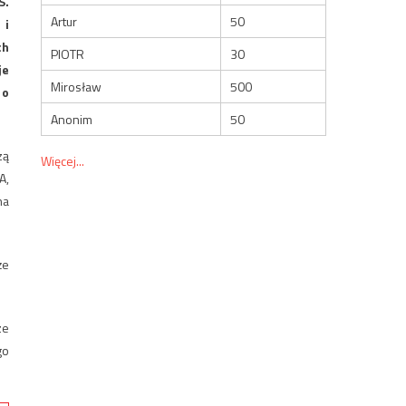
S.
Artur
50
 i
ch
PIOTR
30
je
Mirosław
500
 o
Anonim
50
zą
Więcej...
A,
na
że
ze
go