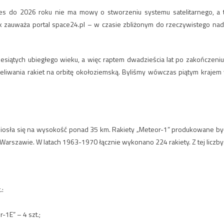
res do 2026 roku nie ma mowy o stworzeniu systemu satelitarnego, a 
jak zauważa portal space24.pl – w czasie zbliżonym do rzeczywistego nad
esiątych ubiegłego wieku, a więc raptem dwadzieścia lat po zakończeniu 
rzeliwania rakiet na orbitę okołoziemską. Byliśmy wówczas piątym krajem
zniosła się na wysokość ponad 35 km. Rakiety „Meteor-1” produkowane by
 Warszawie. W latach 1963-1970 łącznie wykonano 224 rakiety. Z tej liczby
.:
-1E” – 4 szt.;