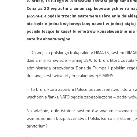
W środę, 13 lutego w Warszawie została podpisana um
Cena za 20 wyrzutni z amunicją, kupowanych w rama
JASSM-ER będzie trzecim systemem uzbrojenia dalekiego 
nie będzie jednak wykorzystany nawet w jednej piąte
pociski lecące kilkaset kilometrów konsekwentnie ni
satelity obserwacyjne.
– Do wojska polskiego trafią rakiety HIMARS, system HIMA
dziś armię na świecie – armię USA. To broń, która zosta
administracją prezydenta Donalda Trumpa i polskim rz
dostawę zestawów artylerii rakietowej HIMARS.
– To broń, która zapewni Polsce bezpieczeństwo, która zw
wschodnia flanka NATO będzie zabezpieczona – dodał wów
No właśnie, o ile istotnie system ów wydatnie wzmacni
wzmocnieniem bezpieczeństwa Polski. Bo co się stanie, j
terytorium?