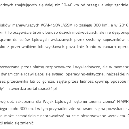
dnych znajdujących się dalej niż 30-40 km od brzegu, a więc zgodnie
pocisków manewrujących AGM-158A JASSM (o zasięgu 300 km), a w 2016 
). To oczywiście broń o bardzo dużych możliwościach, ale nie dysponuj
łącznie do celów lądowych wskazanych przez systemy sojuszników l
ku z przeciwnikiem lub wysłanych poza linię frontu w ramach operac
wyznaczane przez służby rozpoznawcze i wywiadowcze, ale w momenc
 dynamicznie rozwijającej się sytuacji operacyjno-taktycznej, najczęściej n
ez przeciwnika lub co gorsza, zajęte przez ludność cywilną. Sposobu 
ły” – stwierdza portal space24.pl.
wę dot. zakupienia dla Wojsk Lądowych sytemu „ziemia-ziemia” HIMAR
ięgu około 300 km. I w tym przypadku zdecydowano się na pozyskanie 
ojsko może samodzielnie naprowadzać na cele obserwowane wzrokiem. 
ji miało się zmienić.