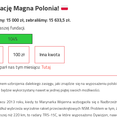
ację Magna Polonia!
my:
15 000
zł, zebraliśmy:
15 633,5
zł.
szej fundacji.
104%
100 zł
Inna kwota
parł nas tym miesiącu:
Tutaj
m uzbrojenia dalekiego zasięgu, jaki znajdzie się na wyposażeniu polski
ie będzie wykorzystany nawet w jednej piątej swoich możliwości.
cu 2013 roku, kiedy to Marynarka Wojenna wzbogaciła się o Nadbrzeż
łuż wybrzeża wyrzutnie rakiet przeciwokrętowych NSM. Problem w tym, 
ększej niż 220 km, to radary TRS-15C, w które wyposażono Dywizjon, naw