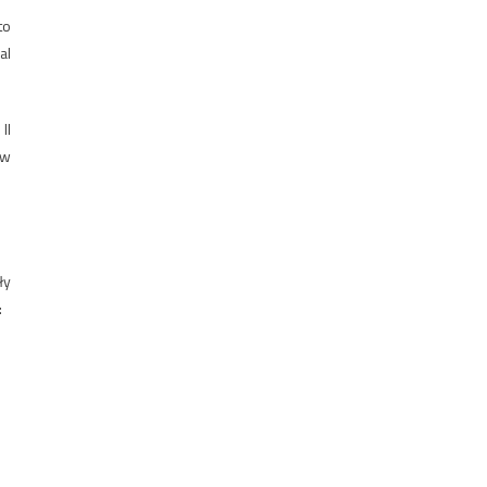
to
al
II
 w
ły
: