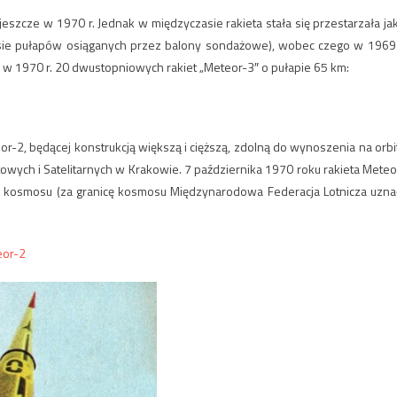
jeszcze w 1970 r. Jednak w międzyczasie rakieta stała się przestarzała ja
sie pułapów osiąganych przez balony sondażowe), wobec czego w 1969 
 w 1970 r. 20 dwustopniowych rakiet
„
Meteor-3″ o pułapie 65 km:
r-2, będącej konstrukcją większą i cięższą, zdolną do wynoszenia na orbi
ych i Satelitarnych w Krakowie. 7 października 1970 roku rakieta Meteo
ę kosmosu (za granicę kosmosu Międzynarodowa Federacja Lotnicza uzna
eor-2