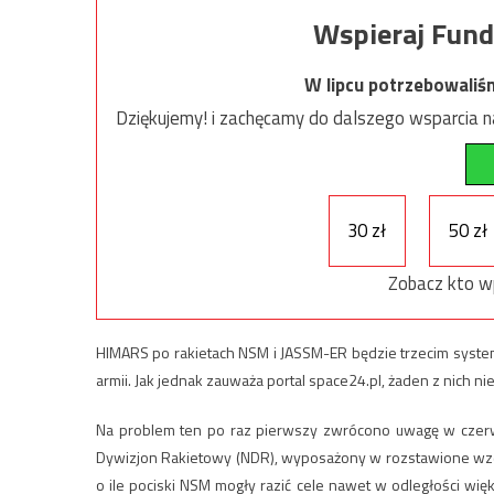
Wspieraj Fund
W lipcu potrzebowaliś
Dziękujemy! i zachęcamy do dalszego wsparcia na
30 zł
50 zł
Zobacz kto w
HIMARS po rakietach NSM i JASSM-ER będzie trzecim systeme
armii. Jak jednak zauważa portal space24.pl, żaden z nich n
Na problem ten po raz pierwszy zwrócono uwagę w czerw
Dywizjon Rakietowy (NDR), wyposażony w rozstawione wzd
o ile pociski NSM mogły razić cele nawet w odległości wi