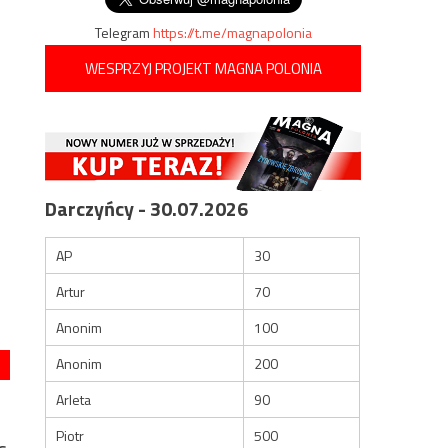
Telegram
https://t.me/magnapolonia
WESPRZYJ PROJEKT MAGNA POLONIA
Darczyńcy - 30.07.2026
AP
30
Artur
70
Anonim
100
Anonim
200
Arleta
90
Piotr
500