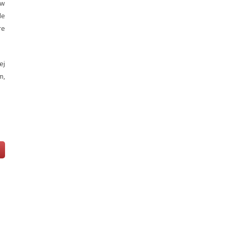
 w
le
re
ej
m,