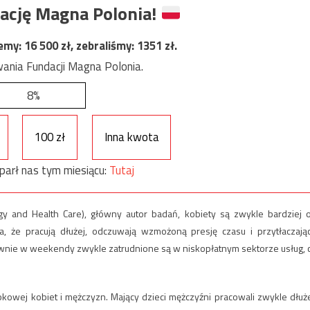
ację Magna Polonia!
jemy:
16 500
zł, zebraliśmy:
1351
zł.
ania Fundacji Magna Polonia.
8%
100 zł
Inna kwota
parł nas tym miesiącu:
Tutaj
logy and Health Care), główny autor badań, kobiety są zwykle bardziej 
 że pracują dłużej, odczuwają wzmożoną presję czasu i przytłaczają
ównie w weekendy zwykle zatrudnione są w niskopłatnym sektorze usług, 
kowej kobiet i mężczyzn. Mający dzieci mężczyźni pracowali zwykle dłuże