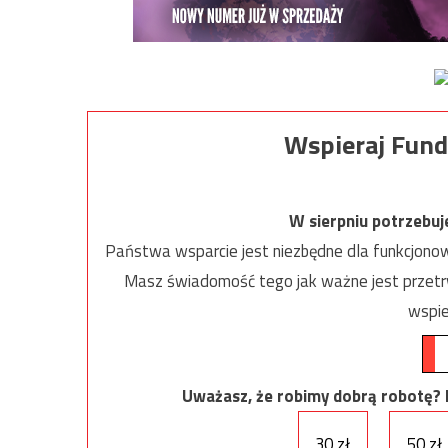
Wspieraj Fund
W sierpniu potrzebu
Państwa wsparcie jest niezbędne dla funkcjonow
Masz świadomość tego jak ważne jest przetrw
wspie
Uważasz, że robimy dobrą robotę? Ni
30 zł
50 zł