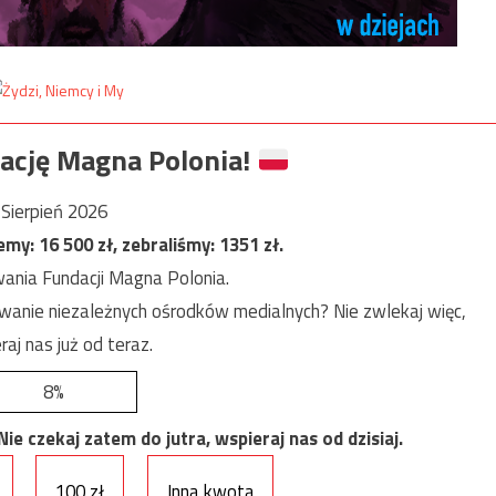
ację Magna Polonia!
Sierpień 2026
jemy:
16 500
zł, zebraliśmy:
1351
zł.
ania Fundacji Magna Polonia.
anie niezależnych ośrodków medialnych? Nie zwlekaj więc,
raj nas już od teraz.
8%
e czekaj zatem do jutra, wspieraj nas od dzisiaj.
100 zł
Inna kwota