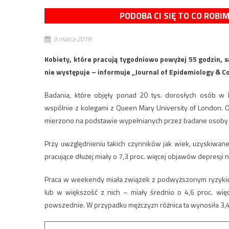
PODOBA CI SIĘ TO CO ROBI
3 marca 2019
Kobiety, które pracują tygodniowo powyżej 55 godzin, 
nie występuje – informuje „Journal of Epidemiology & C
Badania, które objęły ponad 20 tys. dorosłych osób w 
wspólnie z kolegami z Queen Mary University of London. O
mierzono na podstawie wypełnianych przez badane osoby 
Przy uwzględnieniu takich czynników jak wiek, uzyskiwan
pracujące dłużej miały o 7,3 proc. więcej objawów depresj
Praca w weekendy miała związek z podwyższonym ryzykiem
lub w większość z nich – miały średnio o 4,6 proc. wię
powszednie. W przypadku mężczyzn różnica ta wynosiła 3,4