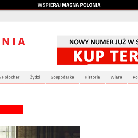
W
S
P
I
E
R
A
J
M
A
G
N
A
P
O
L
O
N
I
A
& Holocher
Żydzi
Gospodarka
Historia
Wiara
Po