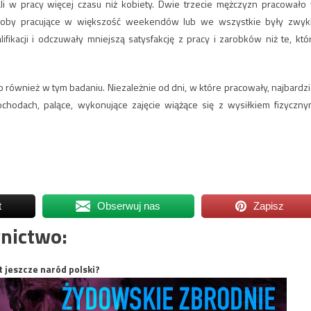
i w pracy więcej czasu niż kobiety. Dwie trzecie mężczyzn pracowało
soby pracujące w większość weekendów lub we wszystkie były zwyk
ikacji i odczuwały mniejszą satysfakcję z pracy i zarobków niż te, któ
ło również w tym badaniu. Niezależnie od dni, w które pracowały, najbardzi
chodach, palące, wykonujące zajęcie wiążące się z wysiłkiem fizyczny
t
Obserwuj nas
Zapisz
nictwo:
t jeszcze naród polski?