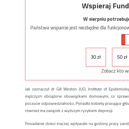
Wspieraj Fund
W sierpniu potrzebu
Państwa wsparcie jest niezbędne dla funkcjonow
30 zł
50 zł
Zobacz kto w
Jak zaznaczył dr Gill Weston (UCL Institute of Epidemio
mężczyzn obciążone obowiązkami domowymi, co sprawia,
poczucie odpowiedzialności. Ponadto kobiety pracujące gł
również ma związek z wyższym ryzykiem depresji.
Posiadanie dzieci inaczej wpływało na godziny pracy zarob