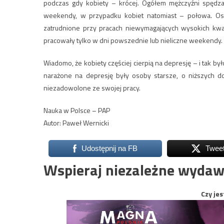
podczas gdy kobiety – krócej. Ogółem mężczyźni spędzal
weekendy, w przypadku kobiet natomiast – połowa. O
zatrudnione przy pracach niewymagających wysokich kwalif
pracowały tylko w dni powszednie lub nieliczne weekendy.
Wiadomo, że kobiety częściej cierpią na depresję – i tak by
narażone na depresję były osoby starsze, o niższych do
niezadowolone ze swojej pracy.
Nauka w Polsce – PAP
Autor: Paweł Wernicki
Udostępnij na FB
Twee
Wspieraj niezależne wydaw
Czy jes