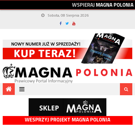
W
S
P
I
E
R
A
J
M
A
G
N
A
P
O
L
O
N
I
A
Sobota, 08 Sierpnia 2026
WESPRZYJ PROJEKT MAGNA POLONIA