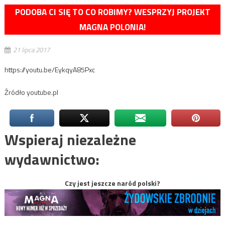
PODOBA CI SIĘ TO CO ROBIMY? WESPRZYJ PROJEKT
MAGNA POLONIA!
21 lipca 2017
https://youtu.be/EykqyA85Pxc
Źródło youtube.pl
Wspieraj niezależne
wydawnictwo:
Czy jest jeszcze naród polski?