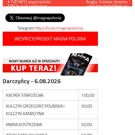
Nawigacja
TVP INFO wyprzedziło
Anglia: 5 letnie dziecko
ukarane mandatem za
TVN24 pod względem
sprzedaż domowej
wpisu
oglądalności
lemoniady
Telegram
https://t.me/magnapolonia
WESPRZYJ PROJEKT MAGNA POLONIA
Darczyńcy - 6.08.2026
KACPER STAROŚCIAK
100,00
KULCZYK GRZEGORZ POLIŃSKA i
50,00
KULCZYK KATARZYNA
MARIA KOSTRZEWA
50,00