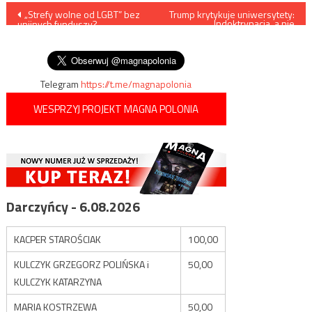
Nawigacja
„Strefy wolne od LGBT” bez
Trump krytykuje uniwersytety:
„Indoktrynacja, a nie
unijnych funduszy? –
edukacja”
wpisu
Eurokraci znów próbują
straszyć
Telegram
https://t.me/magnapolonia
WESPRZYJ PROJEKT MAGNA POLONIA
Darczyńcy - 6.08.2026
KACPER STAROŚCIAK
100,00
KULCZYK GRZEGORZ POLIŃSKA i
50,00
KULCZYK KATARZYNA
MARIA KOSTRZEWA
50,00