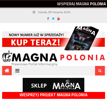
W
S
P
I
E
R
A
J
M
A
G
N
A
P
O
L
O
N
I
A
Sobota, 08 Sierpnia 2026
WESPRZYJ PROJEKT MAGNA POLONIA