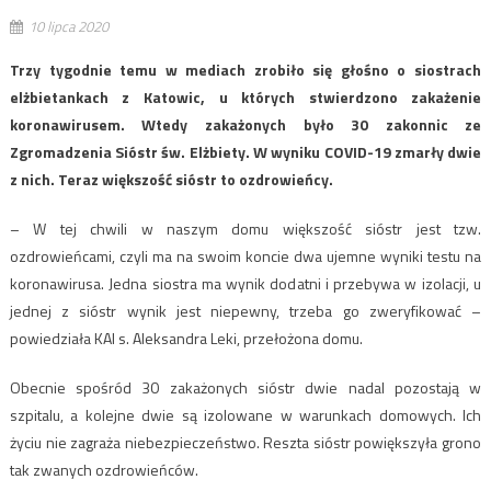
10 lipca 2020
Trzy tygodnie temu w mediach zrobiło się głośno o siostrach
elżbietankach z Katowic, u których stwierdzono zakażenie
koronawirusem. Wtedy zakażonych było 30 zakonnic ze
Zgromadzenia Sióstr św. Elżbiety. W wyniku COVID-19 zmarły dwie
z nich. Teraz większość sióstr to ozdrowieńcy.
– W tej chwili w naszym domu większość sióstr jest tzw.
ozdrowieńcami, czyli ma na swoim koncie dwa ujemne wyniki testu na
koronawirusa. Jedna siostra ma wynik dodatni i przebywa w izolacji, u
jednej z sióstr wynik jest niepewny, trzeba go zweryfikować –
powiedziała KAI s. Aleksandra Leki, przełożona domu.
Obecnie spośród 30 zakażonych sióstr dwie nadal pozostają w
szpitalu, a kolejne dwie są izolowane w warunkach domowych. Ich
życiu nie zagraża niebezpieczeństwo. Reszta sióstr powiększyła grono
tak zwanych ozdrowieńców.