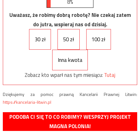
8%
Uważasz, że robimy dobrą robotę? Nie czekaj zatem
do jutra, wspieraj nas od dzisiaj.
30 zł
50 zł
100 zł
Inna kwota
Zobacz kto wparł nas tym miesiącu:
Tutaj
Dziękujemy za pomoc prawną Kancelarii Prawnej Litwin:
https://kancelaria-litwin.pl
PODOBA CI SIĘ TO CO ROBIMY? WESPRZYJ PROJEKT
MAGNA POLONIA!