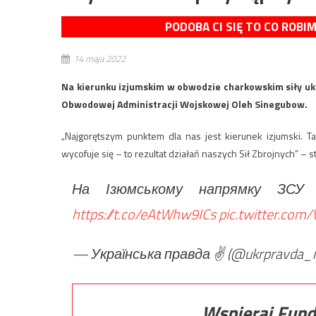
PODOBA CI SIĘ TO CO ROBI
14 maja 2022
Na kierunku izjumskim w obwodzie charkowskim siły uk
Obwodowej Administracji Wojskowej Oleh Sinegubow.
„Najgorętszym punktem dla nas jest kierunek izjumski. T
wycofuje się – to rezultat działań naszych Sił Zbrojnych” – 
На Ізюмському напрямку ЗСУ
https://t.co/eAtWhw9ICs
pic.twitter.com/
— Українська правда ✌️ (@ukrpravda_
Wspieraj Fund