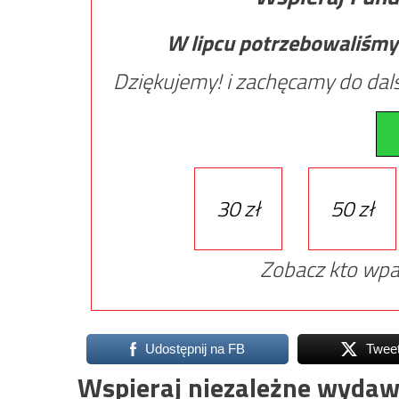
W lipcu potrzebowaliśmy
Dziękujemy! i zachęcamy do dals
30 zł
50 zł
Zobacz kto wpa
Udostępnij na FB
Twee
Wspieraj niezależne wydaw