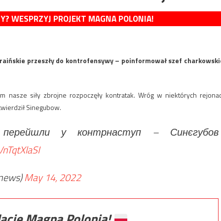
MY? WESPRZYJ PROJEKT MAGNA POLONIA!
raińskie przeszły do kontrofensywy – poinformował szef charkowski
am nasze siły zbrojne rozpoczęły kontratak. Wróg w niektórych rejona
stwierdził Sinegubow.
 перейшли у контрнаступ – Синєгубов
VnTqtXlaSI
news)
May 14, 2022
ację Magna Polonia!