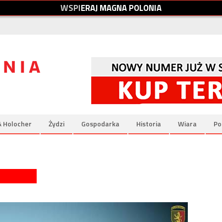
W
S
P
I
E
R
A
J
M
A
G
N
A
P
O
L
O
N
I
A
& Holocher
Żydzi
Gospodarka
Historia
Wiara
Po