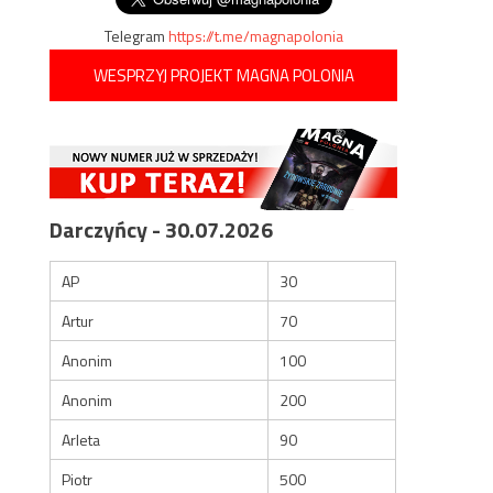
Telegram
https://t.me/magnapolonia
WESPRZYJ PROJEKT MAGNA POLONIA
Darczyńcy - 30.07.2026
AP
30
Artur
70
Anonim
100
Anonim
200
Arleta
90
Piotr
500