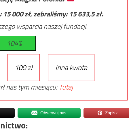
:
15 000
zł, zebraliśmy:
15 633,5
zł.
zego wsparcia naszej fundacji.
104%
100 zł
Inna kwota
rł nas tym miesiącu:
Tutaj
t
Obserwuj nas
Zapisz
nictwo: