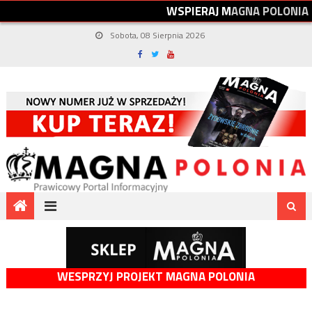
W
S
P
I
E
R
A
J
M
A
G
N
A
P
O
L
O
N
I
A
Sobota, 08 Sierpnia 2026
WESPRZYJ PROJEKT MAGNA POLONIA