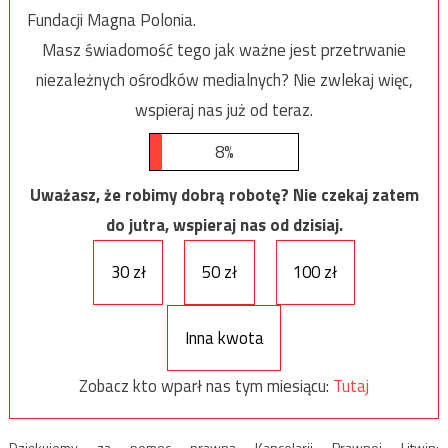
Fundacji Magna Polonia.
Masz świadomość tego jak ważne jest przetrwanie
niezależnych ośrodków medialnych? Nie zwlekaj więc,
wspieraj nas już od teraz.
8%
Uważasz, że robimy dobrą robotę? Nie czekaj zatem
do jutra, wspieraj nas od dzisiaj.
30 zł
50 zł
100 zł
Inna kwota
Zobacz kto wparł nas tym miesiącu:
Tutaj
Dziękujemy za pomoc prawną Kancelarii Prawnej Litwin: