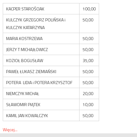
KACPER STAROŚCIAK
100,00
KULCZYK GRZEGORZ POLIŃSKA i
50,00
KULCZYK KATARZYNA
MARIA KOSTRZEWA
50,00
JERZY T MICHAJŁOWICZ
50,00
KOZIOŁ BOGUSŁAW
35,00
PAWEŁ ŁUKASZ ZIEMIAŃSKI
50,00
POTERA LIDIA i POTERA KRZYSZTOF
50,00
NIEMCZYK MICHAŁ
20,00
SŁAWOMIR PIĄTEK
10,00
KAMIL JAN KOWALCZYK
50,00
Więcej...