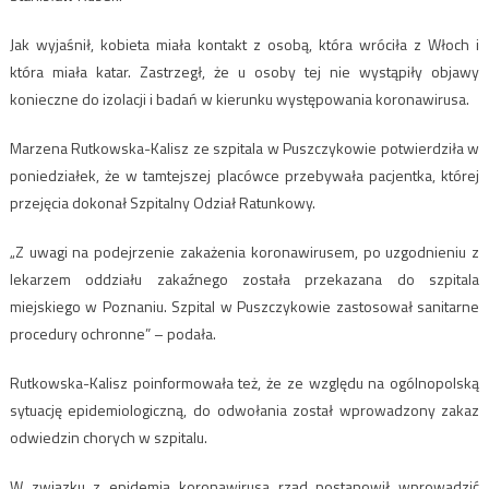
Jak wyjaśnił, kobieta miała kontakt z osobą, która wróciła z Włoch i
która miała katar. Zastrzegł, że u osoby tej nie wystąpiły objawy
konieczne do izolacji i badań w kierunku występowania koronawirusa.
Marzena Rutkowska-Kalisz ze szpitala w Puszczykowie potwierdziła w
poniedziałek, że w tamtejszej placówce przebywała pacjentka, której
przejęcia dokonał Szpitalny Odział Ratunkowy.
„Z uwagi na podejrzenie zakażenia koronawirusem, po uzgodnieniu z
lekarzem oddziału zakaźnego została przekazana do szpitala
miejskiego w Poznaniu. Szpital w Puszczykowie zastosował sanitarne
procedury ochronne” – podała.
Rutkowska-Kalisz poinformowała też, że ze względu na ogólnopolską
sytuację epidemiologiczną, do odwołania został wprowadzony zakaz
odwiedzin chorych w szpitalu.
W związku z epidemią koronawirusa rząd postanowił wprowadzić