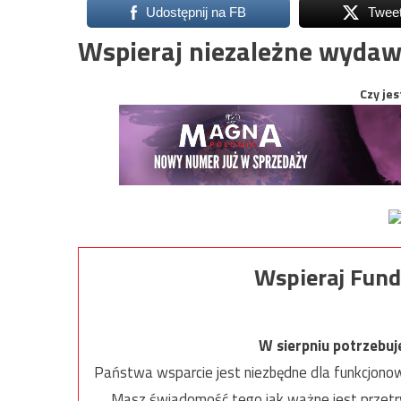
Udostępnij na FB
Twee
Wspieraj niezależne wydaw
Czy jes
Wspieraj Fund
W sierpniu potrzebu
Państwa wsparcie jest niezbędne dla funkcjonow
Masz świadomość tego jak ważne jest przetrw