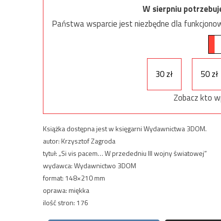
W sierpniu potrzebu
Państwa wsparcie jest niezbędne dla funkcjonow
30 zł
50 zł
Zobacz kto w
Książka dostępna jest w księgarni Wydawnictwa 3DOM.
autor: Krzysztof Zagroda
tytuł: „Si vis pacem… W przededniu III wojny światowej”
wydawca: Wydawnictwo 3DOM
format: 148×210 mm
oprawa: miękka
ilość stron: 176