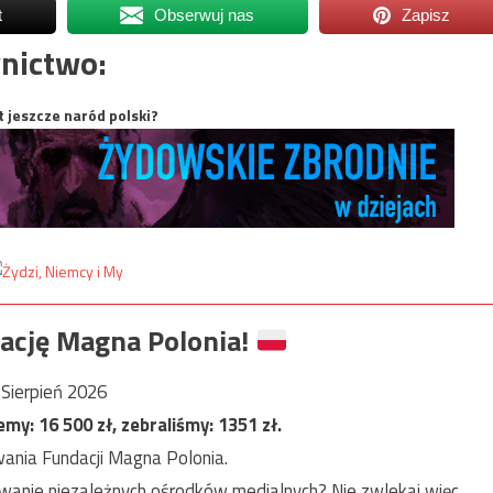
t
Obserwuj nas
Zapisz
nictwo:
t jeszcze naród polski?
ację Magna Polonia!
Sierpień 2026
jemy:
16 500
zł, zebraliśmy:
1351
zł.
ania Fundacji Magna Polonia.
anie niezależnych ośrodków medialnych? Nie zwlekaj więc,