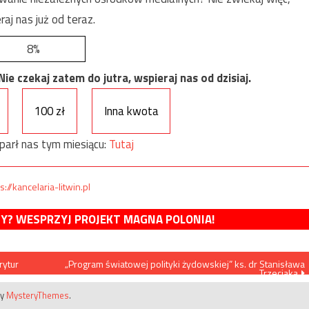
raj nas już od teraz.
8%
e czekaj zatem do jutra, wspieraj nas od dzisiaj.
100 zł
Inna kwota
parł nas tym miesiącu:
Tutaj
s://kancelaria-litwin.pl
MY? WESPRZYJ PROJEKT MAGNA POLONIA!
rytur
„Program światowej polityki żydowskiej” ks. dr Stanisława
Trzeciaka
by
MysteryThemes
.