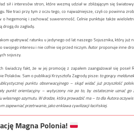
ład sił i interesów stron, które wezmą udział w zbliżającym się światow
u. Nie traci przy tym z oczu tego, co najważniejsze, czyli co powinna zrob
tw o hegemonię i zachować suwerenność. Celnie punktuje także wieloletn
ą drogą do zagłady.
lakom upatrywać ratunku u jedynego od lat naszego Sojusznika, który już n
o swojego interesu i nie cofnie się przed niczym. Autor proponuje inne dro
ych sojuszy.
iech świadczy fakt, że w jej promocję z zapałem zaangażował się poseł 
bie Polaków. Sam o publikacji Krzysztofa Zagrody pisze:
to gorący meldunek
publicystycznej punktu obserwacyjnego – skąd widać już przyszłość polski
ały punkt orientacyjny – wytyczony nie po to, by ostatecznie uznać go 
iu własnego azymutu. W drodze, która prowadzić ma – to dla Autora oczywis
nym zapewniać przetrwanie, jako enklawa cywilizacji łacińskiej
.
ację Magna Polonia!