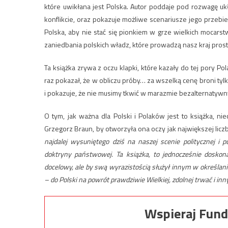
które uwikłana jest Polska. Autor poddaje pod rozwagę uk
konflikcie, oraz pokazuje możliwe scenariusze jego przebieg
Polska, aby nie stać się pionkiem w grze wielkich mocars
zaniedbania polskich władz, które prowadzą nasz kraj prost
Ta książka zrywa z oczu klapki, które kazały do tej pory Po
raz pokazał, że w obliczu próby… za wszelką cenę broni tylk
i pokazuje, że nie musimy tkwić w marazmie bezalternatywn
O tym, jak ważna dla Polski i Polaków jest to książka, n
Grzegorz Braun, by otworzyła ona oczy jak największej licz
najdalej wysuniętego dziś na naszej scenie politycznej i 
doktryny państwowej. Ta książka, to jednocześnie doskon
docelowy, ale by swą wyrazistością służył innym w określan
– do Polski na powrót prawdziwie Wielkiej, zdolnej trwać i in
Wspieraj Fund