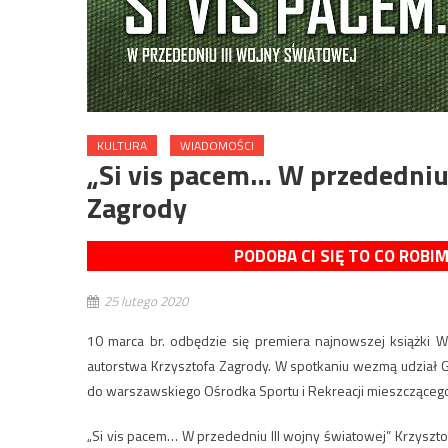
KULTURA
WIADOMOŚCI
„Si vis pacem… W przededniu 
Zagrody
PODOBA CI SIĘ TO CO ROBI
25 lutego 2020
10 marca br. odbędzie się premiera najnowszej książki 
autorstwa Krzysztofa Zagrody. W spotkaniu wezmą udział 
do warszawskiego Ośrodka Sportu i Rekreacji mieszczącego s
„Si vis pacem… W przededniu III wojny światowej” Krzyszt