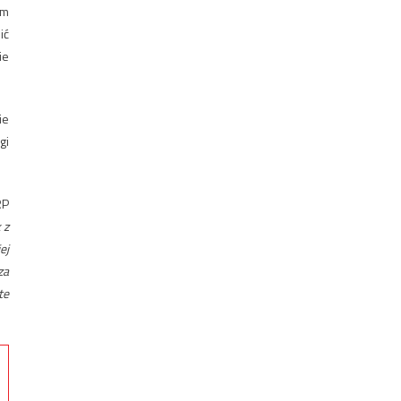
ym
ić
ie
ie
gi
RP
 z
ej
za
te