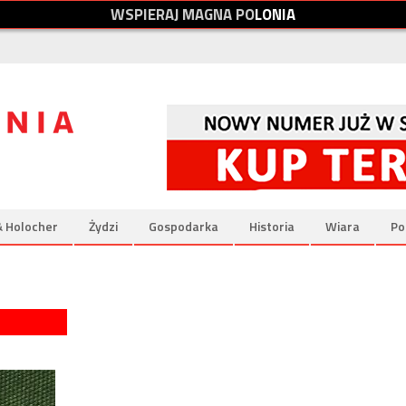
W
S
P
I
E
R
A
J
M
A
G
N
A
P
O
L
O
N
I
A
& Holocher
Żydzi
Gospodarka
Historia
Wiara
Po