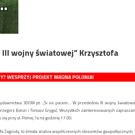
III wojny światowej” Krzysztofa
MY? WESPRZYJ PROJEKT MAGNA POLONIA!
Wydawnictwa 3DOM pt. „Si vis pacem… W przededniu III wojny światowej
Grzegorz Barun i Tomasz Gryguć. Wszystkich zainteresowanych zaprasza
ię przy ul. Polnej 7a na godzinę 17.00.
ofa Zagrody, to śmiała analiza współczesnych stosunków geopolitycznych,