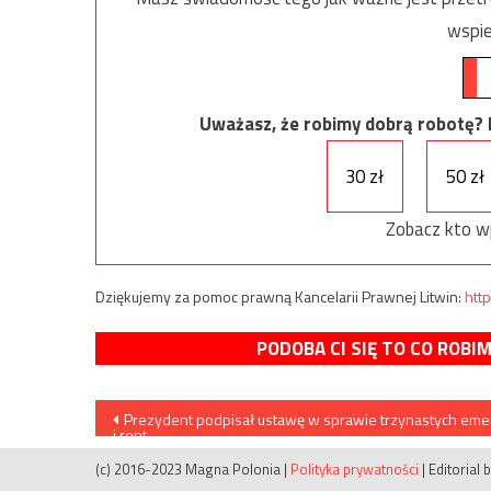
wspie
Uważasz, że robimy dobrą robotę? Ni
30 zł
50 zł
Zobacz kto w
Dziękujemy za pomoc prawną Kancelarii Prawnej Litwin:
http
PODOBA CI SIĘ TO CO ROBI
Nawigacja
Prezydent podpisał ustawę w sprawie trzynastych eme
i rent
wpisu
(c) 2016-2023 Magna Polonia
|
Polityka prywatności
|
Editorial 