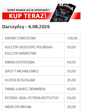
Darczyńcy - 6.08.2026
KACPER STAROŚCIAK
100,00
KULCZYK GRZEGORZ POLIŃSKA i
50,00
KULCZYK KATARZYNA
MARIA KOSTRZEWA
50,00
JERZY T MICHAJŁOWICZ
50,00
KOZIOŁ BOGUSŁAW
35,00
PAWEŁ ŁUKASZ ZIEMIAŃSKI
50,00
POTERA LIDIA i POTERA KRZYSZTOF
50,00
NIEMCZYK MICHAŁ
20,00