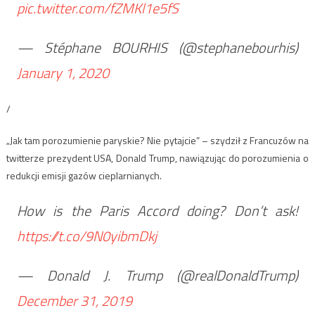
pic.twitter.com/fZMKl1e5fS
— Stéphane BOURHIS (@stephanebourhis)
January 1, 2020
/
„Jak tam porozumienie paryskie? Nie pytajcie” – szydził z Francuzów na
twitterze prezydent USA, Donald Trump, nawiązując do porozumienia o
redukcji emisji gazów cieplarnianych.
How is the Paris Accord doing? Don’t ask!
https://t.co/9N0yibmDkj
— Donald J. Trump (@realDonaldTrump)
December 31, 2019