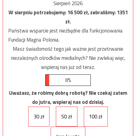
Sierpień 2026
W sierpniu potrzebujemy:
16 500
zł, zebraliśmy:
1351
zł.
Państwa wsparcie jest niezbędne dla funkcjonowania
Fundacji Magna Polonia.
Masz świadomość tego jak ważne jest przetrwanie
niezależnych ośrodków medialnych? Nie zwlekaj więc,
wspieraj nas już od teraz.
8%
Uważasz, że robimy dobrą robotę? Nie czekaj zatem
do jutra, wspieraj nas od dzisiaj.
30 zł
50 zł
100 zł