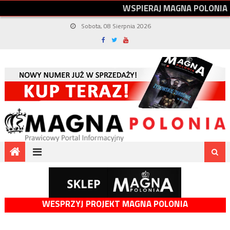
W
S
P
I
E
R
A
J
M
A
G
N
A
P
O
L
O
N
I
A
Sobota, 08 Sierpnia 2026
WESPRZYJ PROJEKT MAGNA POLONIA