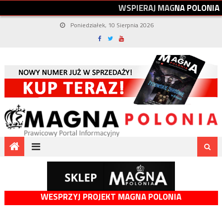
W
S
P
I
E
R
A
J
M
A
G
N
A
P
O
L
O
N
I
A
Poniedziałek, 10 Sierpnia 2026
WESPRZYJ PROJEKT MAGNA POLONIA