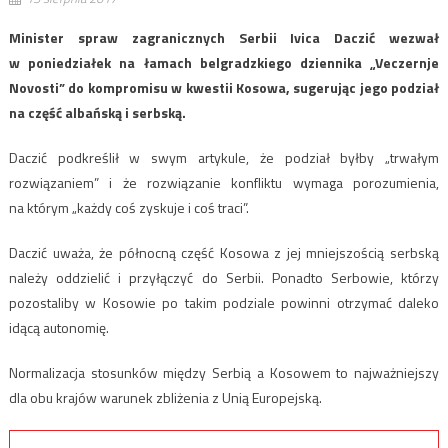
Minister spraw zagranicznych Serbii Ivica Daczić wezwał
w poniedziałek na łamach belgradzkiego dziennika „Veczernje
Novosti” do kompromisu w kwestii Kosowa, sugerując jego podział
na część albańską i serbską.
Daczić podkreślił w swym artykule, że podział byłby „trwałym
rozwiązaniem” i że rozwiązanie konfliktu wymaga porozumienia,
na którym „każdy coś zyskuje i coś traci”.
Daczić uważa, że północną część Kosowa z jej mniejszością serbską
należy oddzielić i przyłączyć do Serbii. Ponadto Serbowie, którzy
pozostaliby w Kosowie po takim podziale powinni otrzymać daleko
idącą autonomię.
Normalizacja stosunków między Serbią a Kosowem to najważniejszy
dla obu krajów warunek zbliżenia z Unią Europejską.