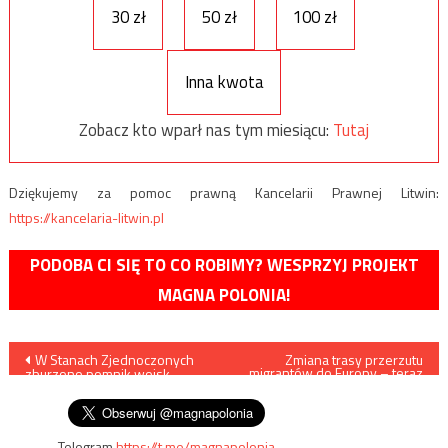
30 zł
50 zł
100 zł
Inna kwota
Zobacz kto wparł nas tym miesiącu:
Tutaj
Dziękujemy za pomoc prawną Kancelarii Prawnej Litwin:
https://kancelaria-litwin.pl
PODOBA CI SIĘ TO CO ROBIMY? WESPRZYJ PROJEKT
MAGNA POLONIA!
Nawigacja
W Stanach Zjednoczonych
Zmiana trasy przerzutu
migrantów do Europy – teraz
zburzono pomnik wojsk
wiedzie przez Hiszpanię
wpisu
Konfederacji /film/
Telegram
https://t.me/magnapolonia