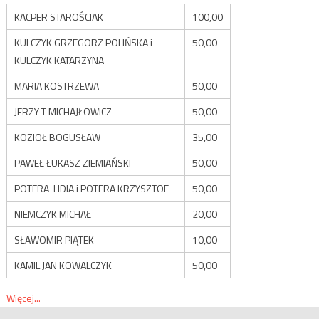
KACPER STAROŚCIAK
100,00
KULCZYK GRZEGORZ POLIŃSKA i
50,00
KULCZYK KATARZYNA
MARIA KOSTRZEWA
50,00
JERZY T MICHAJŁOWICZ
50,00
KOZIOŁ BOGUSŁAW
35,00
PAWEŁ ŁUKASZ ZIEMIAŃSKI
50,00
POTERA LIDIA i POTERA KRZYSZTOF
50,00
NIEMCZYK MICHAŁ
20,00
SŁAWOMIR PIĄTEK
10,00
KAMIL JAN KOWALCZYK
50,00
Więcej...