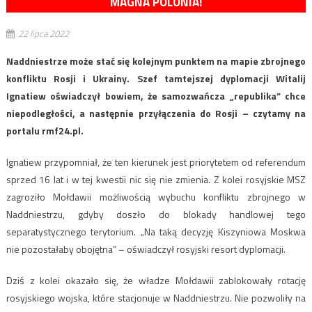
MAGNA POLONIA!
22 lipca 2022
Naddniestrze może stać się kolejnym punktem na mapie zbrojnego
konfliktu Rosji i Ukrainy. Szef tamtejszej dyplomacji Witalij
Ignatiew oświadczył bowiem, że samozwańcza „republika” chce
niepodległości, a następnie przyłączenia do Rosji – czytamy na
portalu rmf24.pl.
Ignatiew przypomniał, że ten kierunek jest priorytetem od referendum
sprzed 16 lat i w tej kwestii nic się nie zmienia. Z kolei rosyjskie MSZ
zagroziło Mołdawii możliwością wybuchu konfliktu zbrojnego w
Naddniestrzu, gdyby doszło do blokady handlowej tego
separatystycznego terytorium. „Na taką decyzję Kiszyniowa Moskwa
nie pozostałaby obojętna” – oświadczył rosyjski resort dyplomacji.
Dziś z kolei okazało się, że władze Mołdawii zablokowały rotację
rosyjskiego wojska, które stacjonuje w Naddniestrzu. Nie pozwoliły na