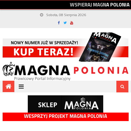
W
S
P
I
E
R
A
J
M
A
G
N
A
P
O
L
O
N
I
A
Sobota, 08 Sierpnia 2026
WESPRZYJ PROJEKT MAGNA POLONIA