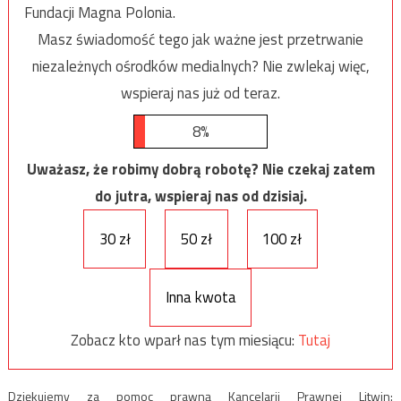
Fundacji Magna Polonia.
Masz świadomość tego jak ważne jest przetrwanie
niezależnych ośrodków medialnych? Nie zwlekaj więc,
wspieraj nas już od teraz.
8%
Uważasz, że robimy dobrą robotę? Nie czekaj zatem
do jutra, wspieraj nas od dzisiaj.
30 zł
50 zł
100 zł
Inna kwota
Zobacz kto wparł nas tym miesiącu:
Tutaj
Dziękujemy za pomoc prawną Kancelarii Prawnej Litwin: