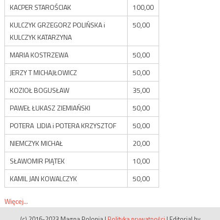
KACPER STAROŚCIAK
100,00
KULCZYK GRZEGORZ POLIŃSKA i
50,00
KULCZYK KATARZYNA
MARIA KOSTRZEWA
50,00
JERZY T MICHAJŁOWICZ
50,00
KOZIOŁ BOGUSŁAW
35,00
PAWEŁ ŁUKASZ ZIEMIAŃSKI
50,00
POTERA LIDIA i POTERA KRZYSZTOF
50,00
NIEMCZYK MICHAŁ
20,00
SŁAWOMIR PIĄTEK
10,00
KAMIL JAN KOWALCZYK
50,00
Więcej...
(c) 2016-2023 Magna Polonia
|
Polityka prywatności
|
Editorial by