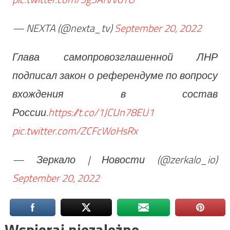
— NEXTA (@nexta_tv)
September 20, 2022
Глава самопровозглашенной ЛНР
подписал закон о референдуме по вопросу
вхождения в состав
России.
https://t.co/1JCUn78EU1
pic.twitter.com/ZCFcWoHsRx
— Зеркало | Новости (@zerkalo_io)
September 20, 2022
Wspieraj niezależne