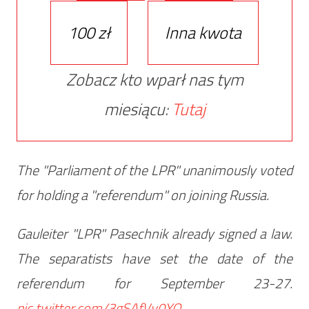
100 zł
Inna kwota
Zobacz kto wparł nas tym
miesiącu:
Tutaj
The "Parliament of the LPR" unanimously voted
for holding a "referendum" on joining Russia.
Gauleiter "LPR" Pasechnik already signed a law.
The separatists have set the date of the
referendum for September 23-27.
pic.twitter.com/3gSAfVv0YO