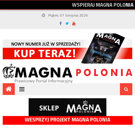
W
S
P
I
E
R
A
J
M
A
G
N
A
P
O
L
O
N
I
A
Piątek, 07 Sierpnia 2026
WESPRZYJ PROJEKT MAGNA POLONIA