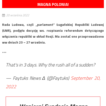
MAGNA POLONIA!
20 września 2022
Rada Ludowa, czyli „parlament” Ługańskiej Republiki Ludowej
(ŁNR), podjęła decyzję ws. rozpisania referendum dotyczącego
włączenia republiki w skład Rosji. Ma zostać ono przeprowadzone
ww dniach 23 – 27 września.
***
That's in 3 days. Why the rush all of a sudden?
— Faytuks News Δ (@Faytuks)
September 20,
2022