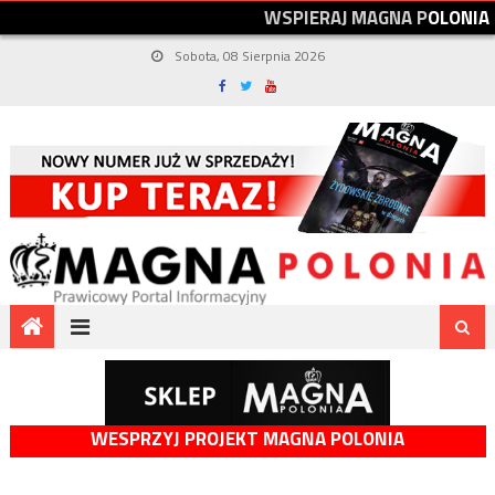
W
S
P
I
E
R
A
J
M
A
G
N
A
P
O
L
O
N
I
A
Sobota, 08 Sierpnia 2026
WESPRZYJ PROJEKT MAGNA POLONIA