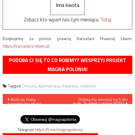
Inna kwota
Zobacz kto wparł nas tym miesiącu:
Tutaj
Dziękujemy za pomoc prawną Kancelarii Prawnej Litwin:
https://kancelaria-litwin.pl
PODOBA CI SIĘ TO CO ROBIMY? WESPRZYJ PROJEKT
MAGNA POLONIA!
Tagged
Cenzura
,
dyzmokracja
,
lewactwo
,
sodomici
Nawigacja
Andrzej Słaby –
Polska ma amunicji na 5 dni
walk. To efekt rządów POPiS
zapomniana ofiara
wpisu
terrorystycznej działalności
OUN
Telegram
https://t.me/magnapolonia