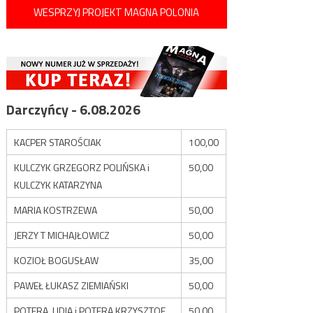
WESPRZYJ PROJEKT MAGNA POLONIA
Darczyńcy - 6.08.2026
KACPER STAROŚCIAK
100,00
KULCZYK GRZEGORZ POLIŃSKA i
50,00
KULCZYK KATARZYNA
MARIA KOSTRZEWA
50,00
JERZY T MICHAJŁOWICZ
50,00
KOZIOŁ BOGUSŁAW
35,00
PAWEŁ ŁUKASZ ZIEMIAŃSKI
50,00
POTERA LIDIA i POTERA KRZYSZTOF
50,00