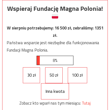
Wspieraj Fundację Magna Polonia!
W sierpniu potrzebujemy:
16 500
zł, zebraliśmy:
1351
zł.
Państwa wsparcie jest niezbędne dla funkcjonowania
Fundacji Magna Polonia.
8%
30 zł
50 zł
100 zł
Inna kwota
Zobacz kto wparł nas tym miesiącu:
Tutaj