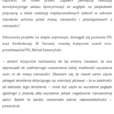
napisano, że nowe prawo
„zapewni pełniejszą realizację
konstytucyjnego zakazu dyskryminacji ze względu na jakąkolwiek
przyczynę, a także realizację międzynarodowych zaleceń w zakresie
standardu ochrony przed mową nienawiści i przestępstwami z
nienawiści”.
Odrzucenia projektu na etapie sejmowym, domagali się posłowie PiS
oraz Konfederacji. W Senacie, nowelę krytycznie ocenił m.in.
przedstawiciel PiS, Michał Seweryński.
– Jestem krytycznie nastawiony do tej zmiany. Uważam, że ona
doprowadzi do nadmiernego rozszerzenia takiej możliwości wyrażania
ocen co do mowy nienawiści. Obawiam się, że nawet samo użycie
jakiegoś określenia dotyczącego np. orientacji płciowej – to w zależności
od adresata tego określenia – może być użyte za wyrażenie poglądu
zgodnego z prawdą albo wyrażenie jakiejś negatywnie nienawistnej
opinii. Będzie to bardzo rozszerzało zakres odpowiedzialności
–
powiedział.