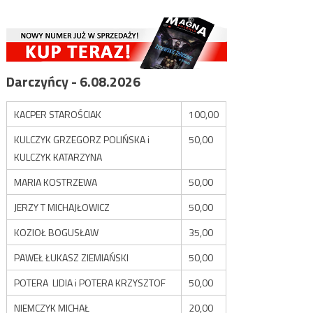
Darczyńcy - 6.08.2026
KACPER STAROŚCIAK
100,00
KULCZYK GRZEGORZ POLIŃSKA i
50,00
KULCZYK KATARZYNA
MARIA KOSTRZEWA
50,00
JERZY T MICHAJŁOWICZ
50,00
KOZIOŁ BOGUSŁAW
35,00
PAWEŁ ŁUKASZ ZIEMIAŃSKI
50,00
POTERA LIDIA i POTERA KRZYSZTOF
50,00
NIEMCZYK MICHAŁ
20,00