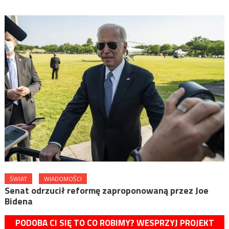
ŚWIAT
WIADOMOŚCI
Senat odrzucił reformę zaproponowaną przez Joe
Bidena
PODOBA CI SIĘ TO CO ROBIMY? WESPRZYJ PROJEKT