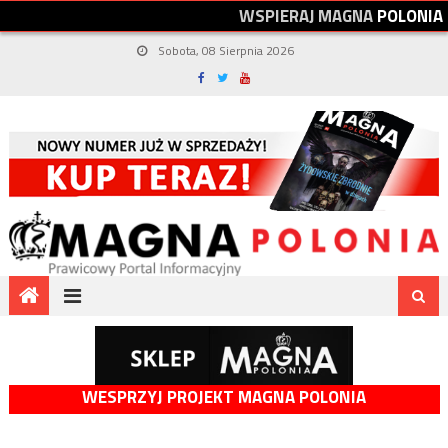
W
S
P
I
E
R
A
J
M
A
G
N
A
P
O
L
O
N
I
A
Sobota, 08 Sierpnia 2026
WESPRZYJ PROJEKT MAGNA POLONIA