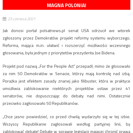
MAGNA POLONIA!
23 czerwca 2021
Jak donosi portal polsatnews.pl senat USA odrzucił we wtorek
zgłoszony przez Demokratów projekt reformy systemu wyborczego.
Reforma, mająca m.in. ułatwić i rozszerzyć możliwości wczesnego
głosowania, była jednym z priorytetów prezydenta Joe Bidena.
Projekt pod nazwą „For the People Act” przepadł, mimo że głosowało
za nim 50 Demokratów w Senacie, którzy mają kontrolę nad izbą.
Porażka jest efektem zasady znanej jako filibuster, która w praktyce
umożliwia zablokowanie niektórych projektów ustaw przez 41
senatorów, nie dopuszczając do debaty nad nimi. Ostatecznie
przeciwko zagłosowało 50 Republikanów.
„Chce jasno powiedzieć, co przed chwilą wydarzyło się w tej izbie.
Wszyscy Republikanie zagłosowali według partyjnej linii, by
zablokować debatę! Debatę w sprawie legislacji mającej chronić prawa