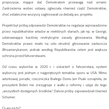
propozycje, mające dać Demokratom przewagę nad urnami.
Zastrzeżenia wobec ustawy zgłaszała również część Demokratów,
choć ostatecznie wszyscy zagłosowali za debatą ws. projektu.
Projekt był próbą odpowiedzi Demokratów na regulacje wprowadzone
przez republikańskie władze w niektórych stanach, jak np. w Georgii,
ustanawiające bardziej restrykcyjne zasady głosowania. Według
Demokratów prawo miało na celu utrudnić głosowanie zwłaszcza
Afroamerykanom, jednak według Republikanów celem jest większa
ochrona przed fałszerstwami.
Od czasu wyborów w 2020 r. i oskarżeń o fałszerstwa, system
wyborczy jest jednym z najgorętszych tematów sporu w USA. Mimo
wtorkowej porażki, rzeczniczka Białego Domu Jen Psaki oznajmiła, że
prezydent Biden nie zrezygnuje z walki o reformy i użyje do tego
„wszystkich dostępnych środków”. Dalsze próby zapowiedział również
Schumer.
Co wy na to?