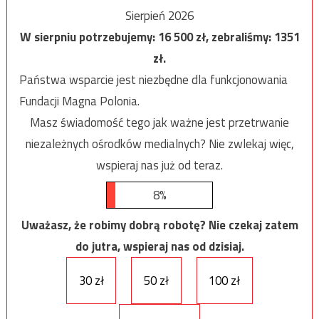
Sierpień 2026
W sierpniu potrzebujemy:
16 500
zł, zebraliśmy:
1351
zł.
Państwa wsparcie jest niezbędne dla funkcjonowania
Fundacji Magna Polonia.
Masz świadomość tego jak ważne jest przetrwanie
niezależnych ośrodków medialnych? Nie zwlekaj więc,
wspieraj nas już od teraz.
8%
Uważasz, że robimy dobrą robotę? Nie czekaj zatem
do jutra, wspieraj nas od dzisiaj.
30 zł
50 zł
100 zł