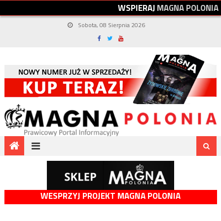
W
S
P
I
E
R
A
J
M
A
G
N
A
P
O
L
O
N
I
A
Sobota, 08 Sierpnia 2026
WESPRZYJ PROJEKT MAGNA POLONIA