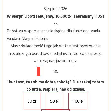
Sierpień 2026
W sierpniu potrzebujemy:
16 500
zł, zebraliśmy:
1351
zł.
Państwa wsparcie jest niezbędne dla funkcjonowania
Fundacji Magna Polonia.
Masz świadomość tego jak ważne jest przetrwanie
niezależnych ośrodków medialnych? Nie zwlekaj więc,
wspieraj nas już od teraz.
8%
Uważasz, że robimy dobrą robotę? Nie czekaj zatem
do jutra, wspieraj nas od dzisiaj.
30 zł
50 zł
100 zł