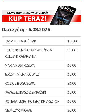
Darczyńcy - 6.08.2026
KACPER STAROŚCIAK
100,00
KULCZYK GRZEGORZ POLIŃSKA i
50,00
KULCZYK KATARZYNA
MARIA KOSTRZEWA
50,00
JERZY T MICHAJŁOWICZ
50,00
KOZIOŁ BOGUSŁAW
35,00
PAWEŁ ŁUKASZ ZIEMIAŃSKI
50,00
POTERA LIDIA i POTERA KRZYSZTOF
50,00
NIEMCZYK MICHAŁ
20,00