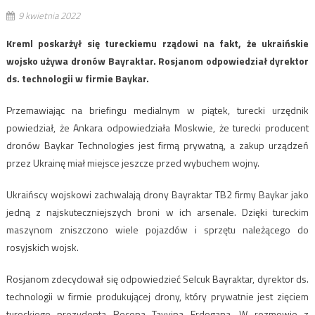
9 kwietnia 2022
Kreml poskarżył się tureckiemu rządowi na fakt, że ukraińskie
wojsko używa dronów Bayraktar. Rosjanom odpowiedział dyrektor
ds. technologii w firmie Baykar.
Przemawiając na briefingu medialnym w piątek, turecki urzędnik
powiedział, że Ankara odpowiedziała Moskwie, że turecki producent
dronów Baykar Technologies jest firmą prywatną, a zakup urządzeń
przez Ukrainę miał miejsce jeszcze przed wybuchem wojny.
Ukraińscy wojskowi zachwalają drony Bayraktar TB2 firmy Baykar jako
jedną z najskuteczniejszych broni w ich arsenale. Dzięki tureckim
maszynom zniszczono wiele pojazdów i sprzętu należącego do
rosyjskich wojsk.
Rosjanom zdecydował się odpowiedzieć Selcuk Bayraktar, dyrektor ds.
technologii w firmie produkującej drony, który prywatnie jest zięciem
tureckiego prezydenta Recepa Tayyipa Erdogana. W rozmowie z