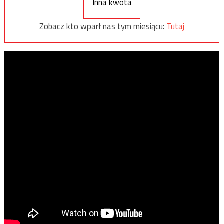
Inna kwota
Zobacz kto wparł nas tym miesiącu:
Tutaj