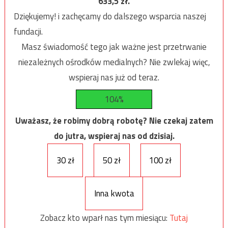
633,5
zł.
Dziękujemy! i zachęcamy do dalszego wsparcia naszej
fundacji.
Masz świadomość tego jak ważne jest przetrwanie
niezależnych ośrodków medialnych? Nie zwlekaj więc,
wspieraj nas już od teraz.
104%
Uważasz, że robimy dobrą robotę? Nie czekaj zatem
do jutra, wspieraj nas od dzisiaj.
30 zł
50 zł
100 zł
Inna kwota
Zobacz kto wparł nas tym miesiącu:
Tutaj