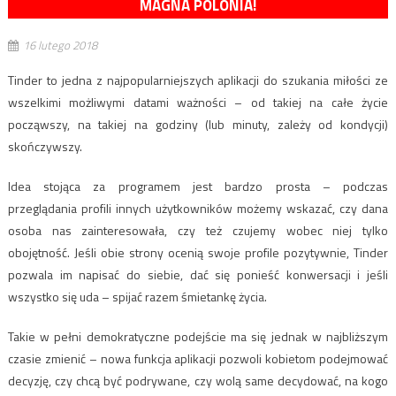
MAGNA POLONIA!
16 lutego 2018
Tinder to jedna z najpopularniejszych aplikacji do szukania miłości ze
wszelkimi możliwymi datami ważności – od takiej na całe życie
począwszy, na takiej na godziny (lub minuty, zależy od kondycji)
skończywszy.
Idea stojąca za programem jest bardzo prosta – podczas
przeglądania profili innych użytkowników możemy wskazać, czy dana
osoba nas zainteresowała, czy też czujemy wobec niej tylko
obojętność. Jeśli obie strony ocenią swoje profile pozytywnie, Tinder
pozwala im napisać do siebie, dać się ponieść konwersacji i jeśli
wszystko się uda – spijać razem śmietankę życia.
Takie w pełni demokratyczne podejście ma się jednak w najbliższym
czasie zmienić – nowa funkcja aplikacji pozwoli kobietom podejmować
decyzję, czy chcą być podrywane, czy wolą same decydować, na kogo