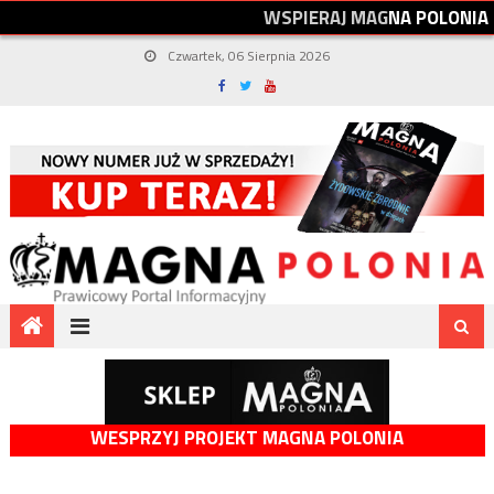
W
S
P
I
E
R
A
J
M
A
G
N
A
P
O
L
O
N
I
A
Czwartek, 06 Sierpnia 2026
WESPRZYJ PROJEKT MAGNA POLONIA