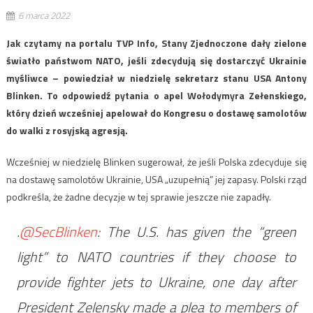
6 marca 2022
Jak czytamy na portalu TVP Info, Stany Zjednoczone dały zielone
światło państwom NATO, jeśli zdecydują się dostarczyć Ukrainie
myśliwce – powiedział w niedzielę sekretarz stanu USA Antony
Blinken. To odpowiedź pytania o apel Wołodymyra Zełenskiego,
który dzień wcześniej apelował do Kongresu o dostawę samolotów
do walki z rosyjską agresją.
Wcześniej w niedzielę Blinken sugerował, że jeśli Polska zdecyduje się
na dostawę samolotów Ukrainie, USA „uzupełnią” jej zapasy. Polski rząd
podkreśla, że żadne decyzje w tej sprawie jeszcze nie zapadły.
.
@SecBlinken
: The U.S. has given the “green
light” to NATO countries if they choose to
provide fighter jets to Ukraine, one day after
President Zelensky made a plea to members of