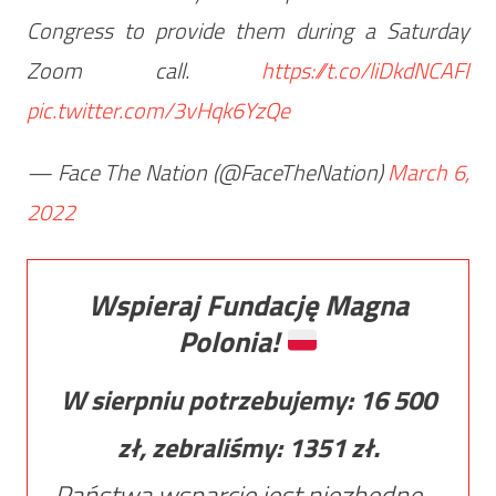
Congress to provide them during a Saturday
Zoom call.
https://t.co/liDkdNCAFI
pic.twitter.com/3vHqk6YzQe
— Face The Nation (@FaceTheNation)
March 6,
2022
Wspieraj Fundację Magna
Polonia!
W sierpniu potrzebujemy:
16 500
zł, zebraliśmy:
1351
zł.
Państwa wsparcie jest niezbędne