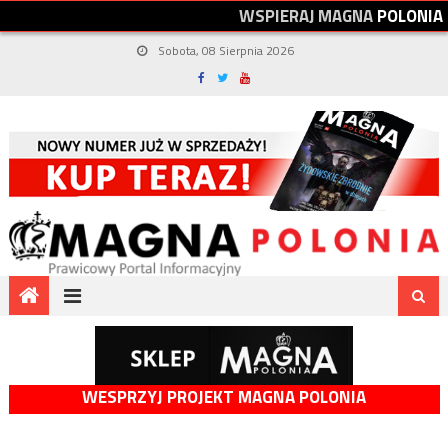
W
S
P
I
E
R
A
J
M
A
G
N
A
P
O
L
O
N
I
A
Sobota, 08 Sierpnia 2026
WESPRZYJ PROJEKT MAGNA POLONIA