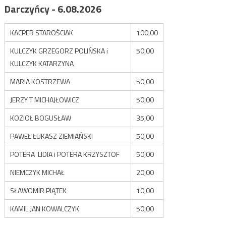
Darczyńcy - 6.08.2026
KACPER STAROŚCIAK
100,00
KULCZYK GRZEGORZ POLIŃSKA i
50,00
KULCZYK KATARZYNA
MARIA KOSTRZEWA
50,00
JERZY T MICHAJŁOWICZ
50,00
KOZIOŁ BOGUSŁAW
35,00
PAWEŁ ŁUKASZ ZIEMIAŃSKI
50,00
POTERA LIDIA i POTERA KRZYSZTOF
50,00
NIEMCZYK MICHAŁ
20,00
SŁAWOMIR PIĄTEK
10,00
KAMIL JAN KOWALCZYK
50,00