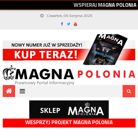
W
S
P
I
E
R
A
J
M
A
G
N
A
P
O
L
O
N
I
A
Czwartek, 06 Sierpnia 2026
WESPRZYJ PROJEKT MAGNA POLONIA