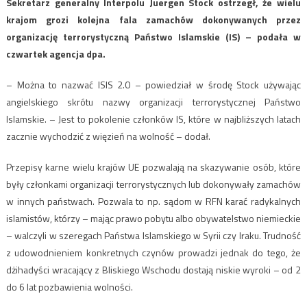
Sekretarz generalny Interpolu Juergen Stock ostrzegł, że wielu
krajom grozi kolejna fala zamachów dokonywanych przez
organizację terrorystyczną Państwo Islamskie (IS) – podała w
czwartek agencja dpa.
– Można to nazwać ISIS 2.0 – powiedział w środę Stock używając
angielskiego skrótu nazwy organizacji terrorystycznej Państwo
Islamskie. – Jest to pokolenie członków IS, które w najbliższych latach
zacznie wychodzić z więzień na wolność – dodał.
Przepisy karne wielu krajów UE pozwalają na skazywanie osób, które
były członkami organizacji terrorystycznych lub dokonywały zamachów
w innych państwach. Pozwala to np. sądom w RFN karać radykalnych
islamistów, którzy – mając prawo pobytu albo obywatelstwo niemieckie
– walczyli w szeregach Państwa Islamskiego w Syrii czy Iraku. Trudność
z udowodnieniem konkretnych czynów prowadzi jednak do tego, że
dżihadyści wracający z Bliskiego Wschodu dostają niskie wyroki – od 2
do 6 lat pozbawienia wolności.