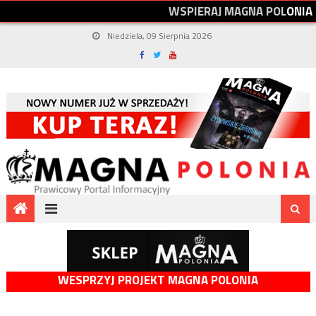
W
S
P
I
E
R
A
J
M
A
G
N
A
P
O
L
O
N
I
A
Niedziela, 09 Sierpnia 2026
WESPRZYJ PROJEKT MAGNA POLONIA