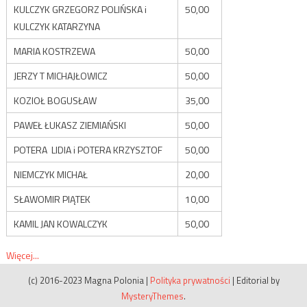
KULCZYK GRZEGORZ POLIŃSKA i
50,00
KULCZYK KATARZYNA
MARIA KOSTRZEWA
50,00
JERZY T MICHAJŁOWICZ
50,00
KOZIOŁ BOGUSŁAW
35,00
PAWEŁ ŁUKASZ ZIEMIAŃSKI
50,00
POTERA LIDIA i POTERA KRZYSZTOF
50,00
NIEMCZYK MICHAŁ
20,00
SŁAWOMIR PIĄTEK
10,00
KAMIL JAN KOWALCZYK
50,00
Więcej...
(c) 2016-2023 Magna Polonia
|
Polityka prywatności
|
Editorial by
MysteryThemes
.