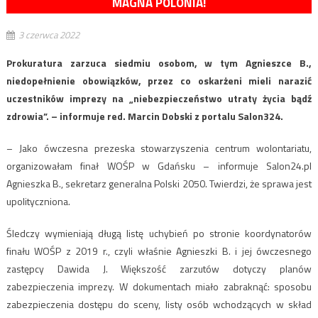
MAGNA POLONIA!
3 czerwca 2022
Prokuratura zarzuca siedmiu osobom, w tym Agnieszce B.,
niedopełnienie obowiązków, przez co oskarżeni mieli narazić
uczestników imprezy na „niebezpieczeństwo utraty życia bądź
zdrowia”. – informuje red. Marcin Dobski z portalu Salon324.
– Jako ówczesna prezeska stowarzyszenia centrum wolontariatu,
organizowałam finał WOŚP w Gdańsku – informuje Salon24.pl
Agnieszka B., sekretarz generalna Polski 2050. Twierdzi, że sprawa jest
upolityczniona.
Śledczy wymieniają długą listę uchybień po stronie koordynatorów
finału WOŚP z 2019 r., czyli właśnie Agnieszki B. i jej ówczesnego
zastępcy Dawida J. Większość zarzutów dotyczy planów
zabezpieczenia imprezy. W dokumentach miało zabraknąć: sposobu
zabezpieczenia dostępu do sceny, listy osób wchodzących w skład