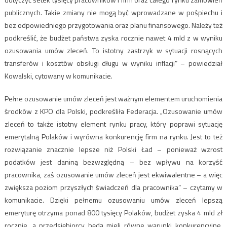
publicznych. Takie zmiany nie mogą być wprowadzane w pośpiechu i
bez odpowiedniego przygotowania oraz planu finansowego. Należy też
podkreślić, że budżet państwa zyska rocznie nawet 4 mld z w wyniku
ozusowania umów zleceń. To istotny zastrzyk w sytuacji rosnących
transferów i kosztów obsługi długu w wyniku inflacji” – powiedział
Kowalski, cytowany w komunikacie.
Pełne ozusowanie umów zleceń jest ważnym elementem uruchomienia
środków z KPO dla Polski, podkreśliła Federacja. „Ozusowanie umów
zleceń to także istotny element rynku pracy, który poprawi sytuację
emerytalną Polaków i wyrówna konkurencję firm na rynku. Jest to też
rozwiązanie znacznie lepsze niż Polski Ład – ponieważ wzrost
podatków jest daniną bezwzględną – bez wpływu na korzyść
pracownika, zaś ozusowanie umów zleceń jest ekwiwalentne – a więc
zwiększa poziom przyszłych świadczeń dla pracownika” – czytamy w
komunikacie. Dzięki pełnemu ozusowaniu umów zleceń lepszą
emeryturę otrzyma ponad 800 tysięcy Polaków, budżet zyska 4 mld zł
rocznie, a przedsiębiorcy będą mieli równe warunki konkurencyjne,