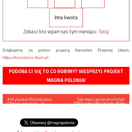
Inna kwota
Zobacz kto wparł nas tym miesiącu:
Tutaj
Dziękujemy za pomoc prawną Kancelarii Prawnej Litwin:
https://kancelaria-litwin.pl
PODOBA CI SIĘ TO CO ROBIMY? WESPRZYJ PROJEKT
MAGNA POLONIA!
Nawigacja
Brytyjskie Ministerstwo
Sekretarz generalna Polski
2050 usłyszała zarzuty. W tle
Obrony pokazało, jak
śmierć Adamowicza
wpisu
zmieniała się sytuacja na
wojnie rosyjsko-ukraińskiej w
ciągu 100 dni