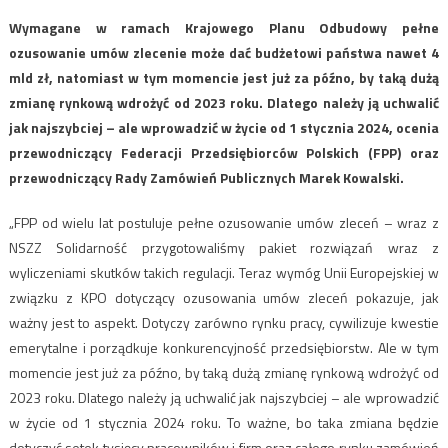
Wymagane w ramach Krajowego Planu Odbudowy pełne
ozusowanie umów zlecenie może dać budżetowi państwa nawet 4
mld zł, natomiast w tym momencie jest już za późno, by taką dużą
zmianę rynkową wdrożyć od 2023 roku. Dlatego należy ją uchwalić
jak najszybciej – ale wprowadzić w życie od 1 stycznia 2024, ocenia
przewodniczący Federacji Przedsiębiorców Polskich (FPP) oraz
przewodniczący Rady Zamówień Publicznych Marek Kowalski.
„FPP od wielu lat postuluje pełne ozusowanie umów zleceń – wraz z
NSZZ Solidarność przygotowaliśmy pakiet rozwiązań wraz z
wyliczeniami skutków takich regulacji. Teraz wymóg Unii Europejskiej w
związku z KPO dotyczący ozusowania umów zleceń pokazuje, jak
ważny jest to aspekt. Dotyczy zarówno rynku pracy, cywilizuje kwestie
emerytalne i porządkuje konkurencyjność przedsiębiorstw. Ale w tym
momencie jest już za późno, by taką dużą zmianę rynkową wdrożyć od
2023 roku. Dlatego należy ją uchwalić jak najszybciej – ale wprowadzić
w życie od 1 stycznia 2024 roku. To ważne, bo taka zmiana będzie
dotyczyć setek tysięcy pracowników i firm oraz całego rynku zamówień