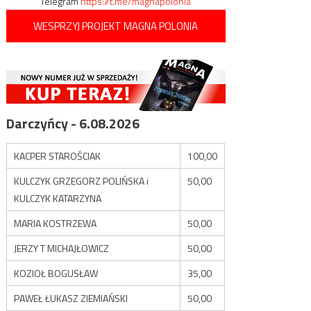
Telegram
https://t.me/magnapolonia
WESPRZYJ PROJEKT MAGNA POLONIA
Darczyńcy - 6.08.2026
KACPER STAROŚCIAK
100,00
KULCZYK GRZEGORZ POLIŃSKA i
50,00
KULCZYK KATARZYNA
MARIA KOSTRZEWA
50,00
JERZY T MICHAJŁOWICZ
50,00
KOZIOŁ BOGUSŁAW
35,00
PAWEŁ ŁUKASZ ZIEMIAŃSKI
50,00