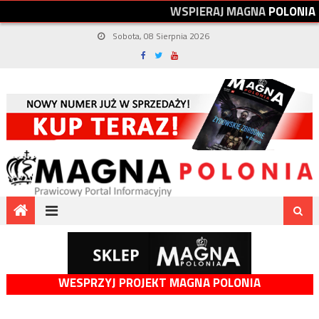
W
S
P
I
E
R
A
J
M
A
G
N
A
P
O
L
O
N
I
A
Sobota, 08 Sierpnia 2026
WESPRZYJ PROJEKT MAGNA POLONIA