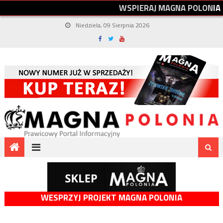
W
S
P
I
E
R
A
J
M
A
G
N
A
P
O
L
O
N
I
A
Niedziela, 09 Sierpnia 2026
WESPRZYJ PROJEKT MAGNA POLONIA