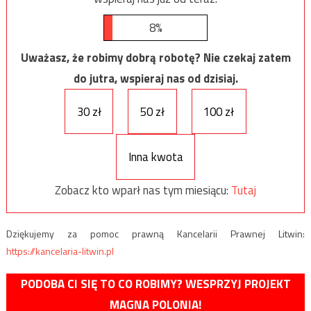
8%
Uważasz, że robimy dobrą robotę? Nie czekaj zatem
do jutra, wspieraj nas od dzisiaj.
30 zł
50 zł
100 zł
Inna kwota
Zobacz kto wparł nas tym miesiącu:
Tutaj
Dziękujemy za pomoc prawną Kancelarii Prawnej Litwin:
https://kancelaria-litwin.pl
PODOBA CI SIĘ TO CO ROBIMY? WESPRZYJ PROJEKT
MAGNA POLONIA!