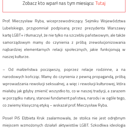
Zobacz kto wparł nas tym miesiącu:
Tutaj
Prof. Mieczysław Ryba, wiceprzewodniczący Sejmiku Województwa
Lubelskiego, przypomniał podpisaną przez prezydenta Warszawy
kartę LGBT+ i tłumaczył, że nie tylko na szczeblu państwowym, ale także
samorządowym mamy do czynienia z próbą zrewolucjonizowania
najbardziej elementarnych relacji społecznych, jakie funkcjonują w
naszej kulturze.
– Od małżeństwa począwszy, poprzez relacje rodzinne, a na
narodowych kończąc. Mamy do czynienia z pewną propagandą, próbą
wprowadzania rewolucji seksualnej, a więc i rewolucji kulturowej, która
miałaby jak gdyby zmienić wszystko to, co w naszej tradycji, a zarazem
w porządku natury, stanowi fundament państwa, narodu i w ogóle tego,
co zwiemy klasyczną etyką – wskazał prof. Mieczysław Ryba.
Poseł PiS Elżbieta Kruk zaalarmowała, że stolica nie jest odrębnym
miejscem wzmożonych działań aktywistów LGBT. Szkodliwa ideologia