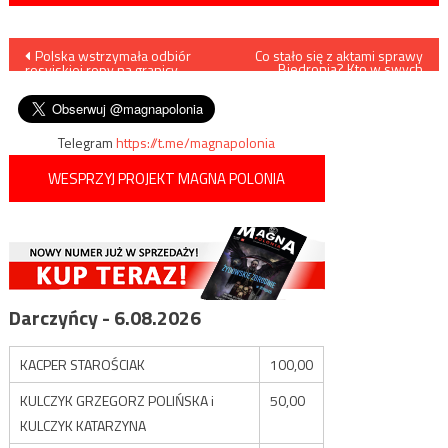
Nawigacja
Polska wstrzymała odbiór
Co stało się z aktami sprawy
Biedronia? Kto w swych
rosyjskiej ropy na granicy
rękach trzyma na niego haki?
wpisu
Białorusią
Telegram
https://t.me/magnapolonia
WESPRZYJ PROJEKT MAGNA POLONIA
Darczyńcy - 6.08.2026
KACPER STAROŚCIAK
100,00
KULCZYK GRZEGORZ POLIŃSKA i
50,00
KULCZYK KATARZYNA