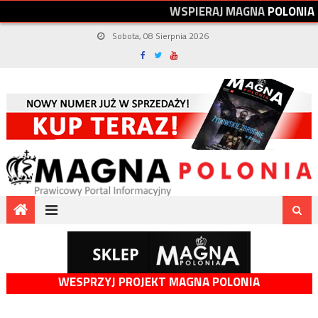
W
S
P
I
E
R
A
J
M
A
G
N
A
P
O
L
O
N
I
A
Sobota, 08 Sierpnia 2026
WESPRZYJ PROJEKT MAGNA POLONIA