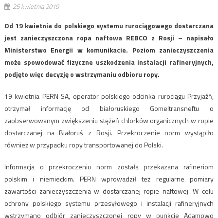
25 kwietnia 2019
Od 19 kwietnia do polskiego systemu rurociągowego dostarczana
jest zanieczyszczona ropa naftowa REBCO z Rosji – napisało
Ministerstwo Energii w komunikacie. Poziom zanieczyszczenia
może spowodować fizyczne uszkodzenia instalacji rafineryjnych,
podjęto więc decyzję o wstrzymaniu odbioru ropy.
19 kwietnia PERN SA, operator polskiego odcinka rurociągu Przyjaźń,
otrzymał informację od białoruskiego Gomeltransneftu o
zaobserwowanym zwiększeniu stężeń chlorków organicznych w ropie
dostarczanej na Białoruś z Rosji. Przekroczenie norm wystąpiło
również w przypadku ropy transportowanej do Polski.
Informacja o przekroczeniu norm została przekazana rafineriom
polskim i niemieckim. PERN wprowadził też regularne pomiary
zawartości zanieczyszczenia w dostarczanej ropie naftowej. W celu
ochrony polskiego systemu przesyłowego i instalacji rafineryjnych
wstrzymano odbiór zanieczyszczonej ropy w punkcie Adamowo