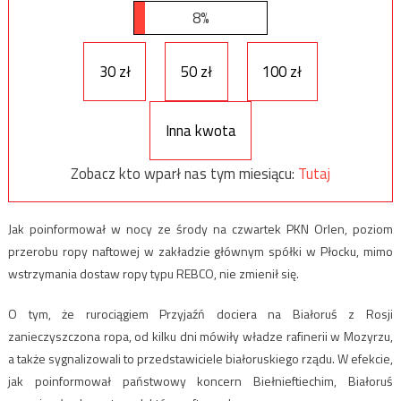
8%
30 zł
50 zł
100 zł
Inna kwota
Zobacz kto wparł nas tym miesiącu:
Tutaj
Jak poinformował w nocy ze środy na czwartek PKN Orlen, poziom
przerobu ropy naftowej w zakładzie głównym spółki w Płocku, mimo
wstrzymania dostaw ropy typu REBCO, nie zmienił się.
O tym, że rurociągiem Przyjaźń dociera na Białoruś z Rosji
zanieczyszczona ropa, od kilku dni mówiły władze rafinerii w Mozyrzu,
a także sygnalizowali to przedstawiciele białoruskiego rządu. W efekcie,
jak poinformował państwowy koncern Biełnieftiechim, Białoruś