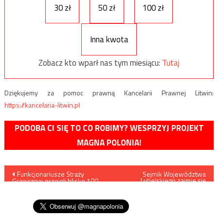
30 zł
50 zł
100 zł
Inna kwota
Zobacz kto wparł nas tym miesiącu:
Tutaj
Dziękujemy za pomoc prawną Kancelarii Prawnej Litwin:
https://kancelaria-litwin.pl
PODOBA CI SIĘ TO CO ROBIMY? WESPRZYJ PROJEKT
MAGNA POLONIA!
Nawigacja
Funkcjonariusze Straży
Sejmik Województwa
Lubelskiego zajmie się
Granicznej przejęli blisko 100
uchwałą przeciwko promocji
wpisu
kg haszyszu o wartości 5
gender w szkołach
milionów złotych