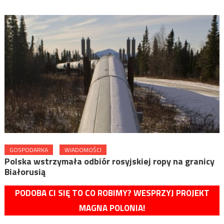
GOSPODARKA
WIADOMOŚCI
Polska wstrzymała odbiór rosyjskiej ropy na granicy
Białorusią
PODOBA CI SIĘ TO CO ROBIMY? WESPRZYJ PROJEKT
MAGNA POLONIA!