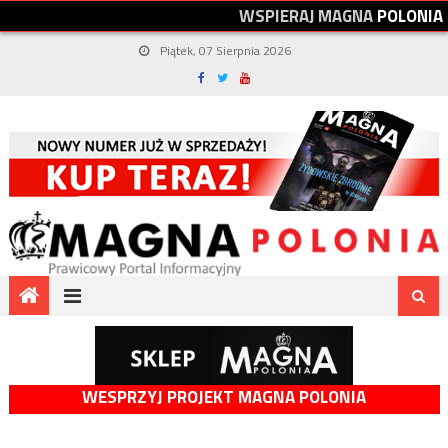
W
S
P
I
E
R
A
J
M
A
G
N
A
P
O
L
O
N
I
A
Piątek, 07 Sierpnia 2026
WESPRZYJ PROJEKT MAGNA POLONIA