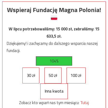
Wspieraj Fundację Magna Polonia!
W lipcu potrzebowaliśmy:
15 000
zł, zebraliśmy:
15
633,5
zł.
Dziękujemy! i zachęcamy do dalszego wsparcia naszej
fundacji.
104%
30 zł
50 zł
100 zł
Inna kwota
Zobacz kto wparł nas tym miesiącu:
Tutaj