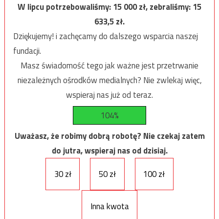
W lipcu potrzebowaliśmy:
15 000
zł, zebraliśmy:
15
633,5
zł.
Dziękujemy! i zachęcamy do dalszego wsparcia naszej
fundacji.
Masz świadomość tego jak ważne jest przetrwanie
niezależnych ośrodków medialnych? Nie zwlekaj więc,
wspieraj nas już od teraz.
104%
Uważasz, że robimy dobrą robotę? Nie czekaj zatem
do jutra, wspieraj nas od dzisiaj.
30 zł
50 zł
100 zł
Inna kwota