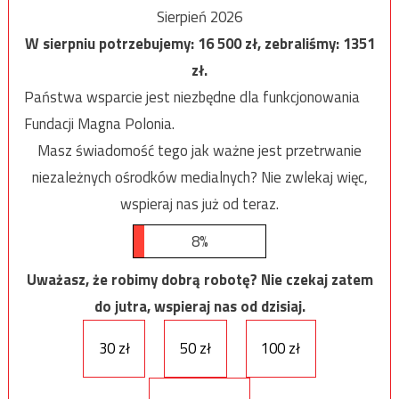
Sierpień 2026
W sierpniu potrzebujemy:
16 500
zł, zebraliśmy:
1351
zł.
Państwa wsparcie jest niezbędne dla funkcjonowania
Fundacji Magna Polonia.
Masz świadomość tego jak ważne jest przetrwanie
niezależnych ośrodków medialnych? Nie zwlekaj więc,
wspieraj nas już od teraz.
8%
Uważasz, że robimy dobrą robotę? Nie czekaj zatem
do jutra, wspieraj nas od dzisiaj.
30 zł
50 zł
100 zł