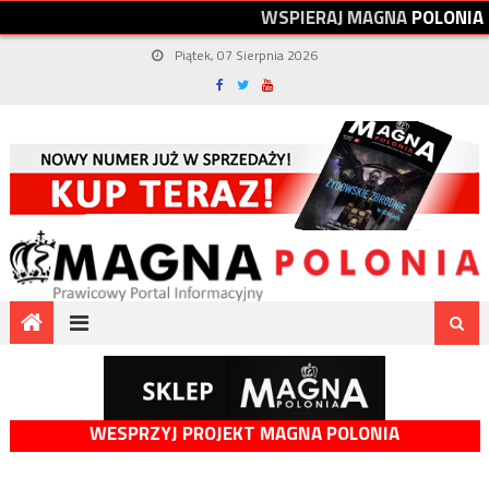
W
S
P
I
E
R
A
J
M
A
G
N
A
P
O
L
O
N
I
A
Piątek, 07 Sierpnia 2026
WESPRZYJ PROJEKT MAGNA POLONIA