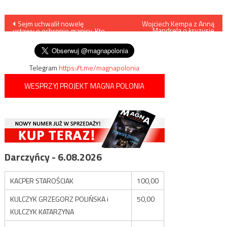
Nawigacja
Sejm uchwalił nowelę
Wojciech Kempa z Anną
Mandrelą o kryzysie
ustawy o ochronie granicy. Kto
migracyjnym
wpisu
jak głosował?
Telegram
https://t.me/magnapolonia
WESPRZYJ PROJEKT MAGNA POLONIA
Darczyńcy - 6.08.2026
KACPER STAROŚCIAK
100,00
KULCZYK GRZEGORZ POLIŃSKA i
50,00
KULCZYK KATARZYNA