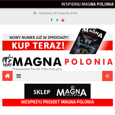
W
S
P
I
E
R
A
J
M
A
G
N
A
P
O
L
O
N
I
A
Niedziela, 09 Sierpnia 2026
WESPRZYJ PROJEKT MAGNA POLONIA