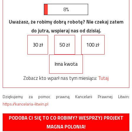
8%
Uważasz, że robimy dobrą robotę? Nie czekaj zatem
do jutra, wspieraj nas od dzisiaj.
30 zł
50 zł
100 zł
Inna kwota
Zobacz kto wparł nas tym miesiącu:
Tutaj
Dziękujemy za pomoc prawną Kancelarii Prawnej Litwin:
https://kancelaria-litwin.pl
PODOBA CI SIĘ TO CO ROBIMY? WESPRZYJ PROJEKT
MAGNA POLONIA!