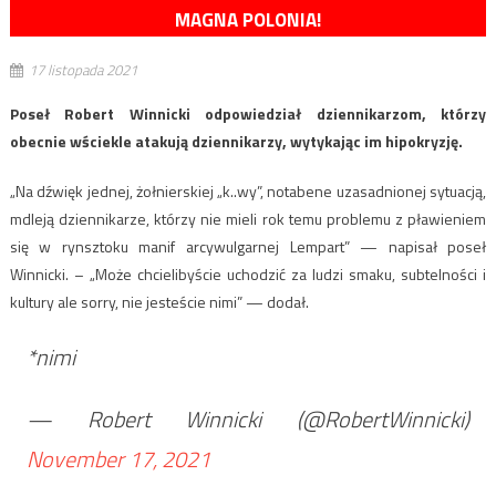
MAGNA POLONIA!
17 listopada 2021
Poseł Robert Winnicki odpowiedział dziennikarzom, którzy
obecnie wściekle atakują dziennikarzy, wytykając im hipokryzję.
„Na dźwięk jednej, żołnierskiej „k..wy”, notabene uzasadnionej sytuacją,
mdleją dziennikarze, którzy nie mieli rok temu problemu z pławieniem
się w rynsztoku manif arcywulgarnej Lempart” — napisał poseł
Winnicki. – „Może chcielibyście uchodzić za ludzi smaku, subtelności i
kultury ale sorry, nie jesteście nimi” — dodał.
*nimi
— Robert Winnicki (@RobertWinnicki)
November 17, 2021