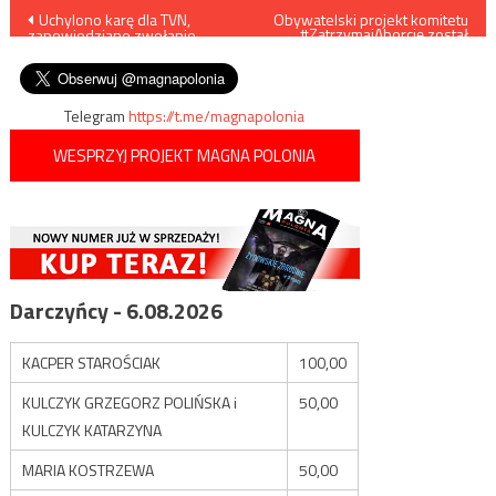
Nawigacja
Uchylono karę dla TVN,
Obywatelski projekt komitetu
#ZatrzymajAborcję został
zapowiedziano zwołanie
skierowany do dalszych prac
wpisu
„medialnego okrągłego stołu”
w komisji
Telegram
https://t.me/magnapolonia
WESPRZYJ PROJEKT MAGNA POLONIA
Darczyńcy - 6.08.2026
KACPER STAROŚCIAK
100,00
KULCZYK GRZEGORZ POLIŃSKA i
50,00
KULCZYK KATARZYNA
MARIA KOSTRZEWA
50,00