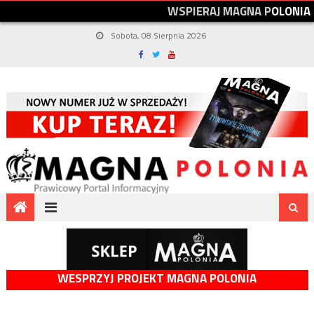
W
S
P
I
E
R
A
J
M
A
G
N
A
P
O
L
O
N
I
A
Sobota, 08 Sierpnia 2026
WESPRZYJ PROJEKT MAGNA POLONIA