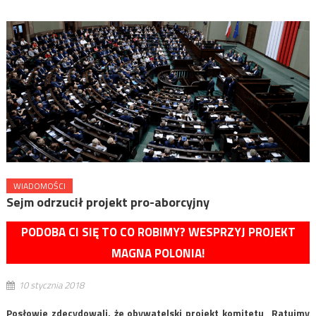
WIADOMOŚCI
Sejm odrzucił projekt pro-aborcyjny
PODOBA CI SIĘ TO CO ROBIMY? WESPRZYJ PROJEKT
MAGNA POLONIA!
10 stycznia 2018
Posłowie zdecydowali, że obywatelski projekt komitetu „Ratujmy