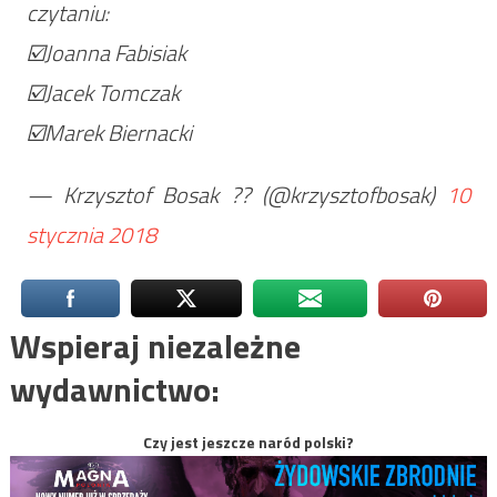
czytaniu:
☑️Joanna Fabisiak
☑️Jacek Tomczak
☑️Marek Biernacki
— Krzysztof Bosak ?? (@krzysztofbosak)
10
stycznia 2018
Wspieraj niezależne
wydawnictwo:
Czy jest jeszcze naród polski?