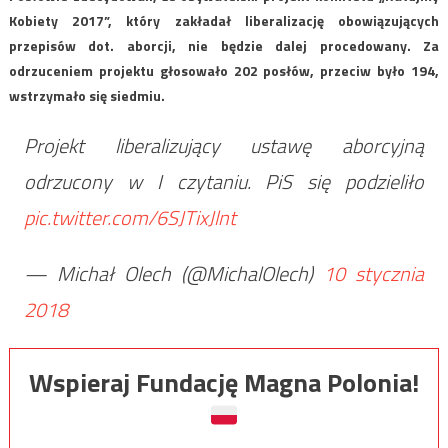
Kobiety 2017”, który zakładał liberalizację obowiązujących
przepisów dot. aborcji, nie będzie dalej procedowany. Za
odrzuceniem projektu głosowało 202 posłów, przeciw było 194,
wstrzymało się siedmiu.
Projekt liberalizujący ustawę aborcyjną
odrzucony w I czytaniu. PiS się podzieliło
pic.twitter.com/6SJTixJlnt
— Michał Olech (@MichalOlech)
10 stycznia
2018
Wspieraj Fundację Magna Polonia!