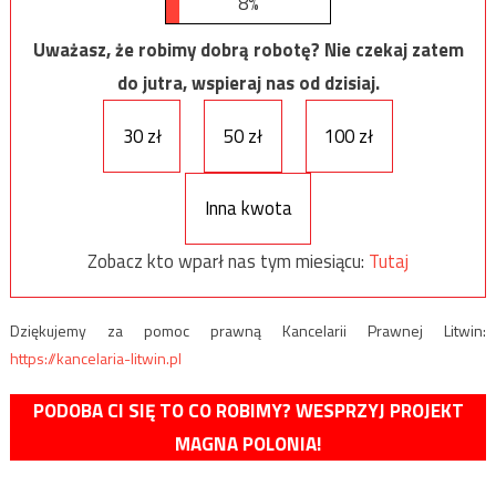
8%
Uważasz, że robimy dobrą robotę? Nie czekaj zatem
do jutra, wspieraj nas od dzisiaj.
30 zł
50 zł
100 zł
Inna kwota
Zobacz kto wparł nas tym miesiącu:
Tutaj
Dziękujemy za pomoc prawną Kancelarii Prawnej Litwin:
https://kancelaria-litwin.pl
PODOBA CI SIĘ TO CO ROBIMY? WESPRZYJ PROJEKT
MAGNA POLONIA!