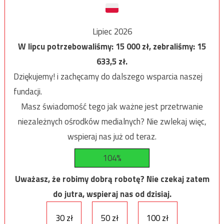
Lipiec 2026
W lipcu potrzebowaliśmy:
15 000
zł, zebraliśmy:
15
633,5
zł.
Dziękujemy! i zachęcamy do dalszego wsparcia naszej
fundacji.
Masz świadomość tego jak ważne jest przetrwanie
niezależnych ośrodków medialnych? Nie zwlekaj więc,
wspieraj nas już od teraz.
104%
Uważasz, że robimy dobrą robotę? Nie czekaj zatem
do jutra, wspieraj nas od dzisiaj.
30 zł
50 zł
100 zł