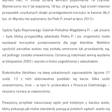
Wymierzono mu 5 lat więzienia, 18 tys. zł grzywny. Sąd orzekł również
przepadek uzyskanych dzięki przestępstwom korzyści w kwocie 84,5
tys. zł. Wyroku nie wykonano, bo Piotr P. zmarł w lipcu 2013 r.
Sędzia Sądu Rejonowego Gdańsk-Południe Magdalena P. – jak pisano
– była bliską przyjaciółką adwokata Piotra P. i po znajomości miała
wydawać korzystne postanowienia dla jego klientów. Niektóre
spośród zarzutów wobec niej zostały umorzone lub przedawniły się,
od jednego została uniewinniona. Uznano ją natomiast winną wydania
w listopadzie 2003 r. wyroku o treści uzgodnionej z adwokatem.
Białostockie śledztwo na ławę oskarżonych zaprowadziło łącznie 27
osób. 13 z nich dobrowolnie poddało się karze. Kilka osób
uniewinniono, inne – w tym b. prokuratora z Pruszcza Gdańskiego –
skazano na kary w zawieszeniu.
Powyższy przykład nieuczciwej sędzi jest kolejnym z bardzo wielu,
który pokazuje jak niskie standardy panują w polskich sądach. warto się