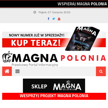
W
S
P
I
E
R
A
J
M
A
G
N
A
P
O
L
O
N
I
A
Piątek, 07 Sierpnia 2026
WESPRZYJ PROJEKT MAGNA POLONIA