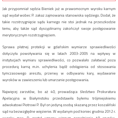
Jak przypomniał sędzia Bieniek już w prawomocnym wyroku karnym
sąd wydał wobec P. zakaz zajmowania stanowiska sędziego. Dodał, że
takie rozstrzygnięcie sądu karnego nie stoi jednak na przeszkodzie
temu, aby także sąd dyscyplinarny zakończył swoje postępowanie
merytorycznym rozstrzygnięciem.
Sprawa płatnej protekcji w gdańskim wymiarze sprawiedliwości
dotyczyła powoływania się w latach 2003-2005 na wpływy w
instytucjach wymiaru sprawiedliwości, co pozwalało załatwiać poza
procedurą karną m.in. uchylenia bądź odstąpienia od stosowania
tymczasowego aresztu, przerwy w odbywaniu kary, wydawanie
wyroków w zawieszeniu lub umarzanie postępowania.
Najwięcej zarzutów, bo aż 40, prowadząca śledztwo Prokuratura
Apelacyjna w Białymstoku przedstawiła byłemu trójmiejskiemu
adwokatowi Piotrowi P. Był on jedyną osobą skazaną przez koszaliński
sąd na bezwzględne więzienie. W wydanym pod koniec grudnia 2012 r.
wyroku mec. P. został uznany winnym popełnienia 18 czynów.