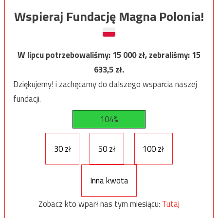
Wspieraj Fundację Magna Polonia!
W lipcu potrzebowaliśmy:
15 000
zł, zebraliśmy:
15
633,5
zł.
Dziękujemy! i zachęcamy do dalszego wsparcia naszej
fundacji.
104%
30 zł
50 zł
100 zł
Inna kwota
Zobacz kto wparł nas tym miesiącu:
Tutaj