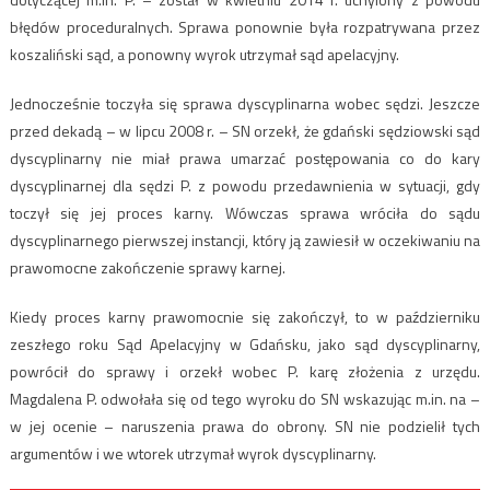
błędów proceduralnych. Sprawa ponownie była rozpatrywana przez
koszaliński sąd, a ponowny wyrok utrzymał sąd apelacyjny.
Jednocześnie toczyła się sprawa dyscyplinarna wobec sędzi. Jeszcze
przed dekadą – w lipcu 2008 r. – SN orzekł, że gdański sędziowski sąd
dyscyplinarny nie miał prawa umarzać postępowania co do kary
dyscyplinarnej dla sędzi P. z powodu przedawnienia w sytuacji, gdy
toczył się jej proces karny. Wówczas sprawa wróciła do sądu
dyscyplinarnego pierwszej instancji, który ją zawiesił w oczekiwaniu na
prawomocne zakończenie sprawy karnej.
Kiedy proces karny prawomocnie się zakończył, to w październiku
zeszłego roku Sąd Apelacyjny w Gdańsku, jako sąd dyscyplinarny,
powrócił do sprawy i orzekł wobec P. karę złożenia z urzędu.
Magdalena P. odwołała się od tego wyroku do SN wskazując m.in. na –
w jej ocenie – naruszenia prawa do obrony. SN nie podzielił tych
argumentów i we wtorek utrzymał wyrok dyscyplinarny.