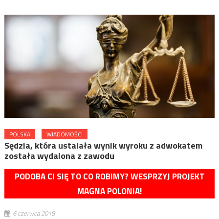
POLSKA
WIADOMOŚCI
Sędzia, która ustalała wynik wyroku z adwokatem
została wydalona z zawodu
PODOBA CI SIĘ TO CO ROBIMY? WESPRZYJ PROJEKT
MAGNA POLONIA!
6 czerwca 2018