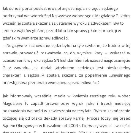
Jak donosi portal poslsatnews.pl arę usunięcia z urzędu sędziego
podtrzymał we wtorek Sąd Najwyższy wobec sędzi Magdaleny P., która
wcześniej została skazana za ustalanie wyroku z adwokatem. Był to
jeden z wątków głośnej przed kilku laty sprawy płatnej protekcji w
gdańskim wymiarze sprawiedliwości.
– Negatywne zachowanie sędzi było na tyle czytelne, że trudno w tej
sprawie prowadzić rozważania co do wymiaru kary – wskazał w
uzasadnieniu wyroku sędzia SN Bohdan Bieniek uzasadniając usunięcie
P. z zawodu. Jak dodał „atrybutem sędziego jest nieskazitelny
charakter”, a sędzia P. została skazana za popełnienie „umyślnego
przestępstwa przeciwko wymiarowi sprawiedliwości”.
Jak informowały wcześniej media w kwietniu zeszłego roku wobec
Magdaleny P. zapadł prawomocny wyrok roku i trzech miesięcy
pozbawienia wolności w zawieszeniu na trzy lata. Było to zakończenie
toczącej się od blisko dekady sprawy karnej. Proces toczył się przed
Sądem Okręgowym w Koszalinie od 2008 r. Pierwszy wyrok – w części
dotyczącej m.in. P. – został w kwietniu 2014 r. uchylony z powodu