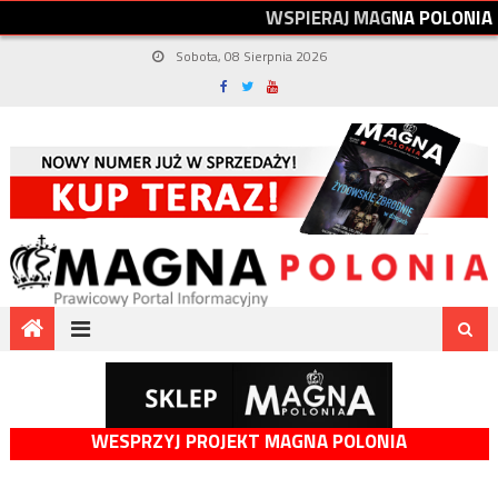
W
S
P
I
E
R
A
J
M
A
G
N
A
P
O
L
O
N
I
A
Sobota, 08 Sierpnia 2026
WESPRZYJ PROJEKT MAGNA POLONIA