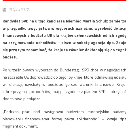
15 lipca 2017
Kandydat SPD na urząd kanclerza Niemiec Martin Schulz zamierza
w przypadku zwycięstwa w wyborach uzależnić wysokość dotacji
finansowych z budżetu UE dla krajów członkowskich od ich zgody
na przyjmowanie uchodźców – pisze w sobotę agencja dpa. Zdaje
się przy tym zapominać, że kraje te również dokładają się do tegoż
budżetu.
Po wrześniowych wyborach do Bundestagu SPD chce w negocjacjach
na szczeblu UE doprowadzić do tego, by kraje, które odmawiają udziału
w relokacji, uzyskały w budżecie gorsze warunki finansowe. Kraje,
które przyjmują uchodźców, mają – zgodnie z planem SPD – otrzymać
dodatkowe pieniądze.
„Podczas prac nad następnym budżetem europejskim nadamy
planowaniu finansowemu formę paktu solidarności” – cytuje dpa
fragment dokumentu.