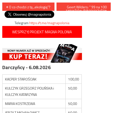
Nawigacja
O co chodzi z tą „ekologią”?
Geert Wilders: ” 99 na 100
zamachów dokonują ludzie
przywołujący Koran”
wpisu
Telegram
https://t.me/magnapolonia
WESPRZYJ PROJEKT MAGNA POLONIA
Darczyńcy - 6.08.2026
KACPER STAROŚCIAK
100,00
KULCZYK GRZEGORZ POLIŃSKA i
50,00
KULCZYK KATARZYNA
MARIA KOSTRZEWA
50,00
JERZY T MICHAJŁOWICZ
50,00