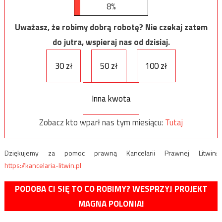
8%
Uważasz, że robimy dobrą robotę? Nie czekaj zatem
do jutra, wspieraj nas od dzisiaj.
30 zł
50 zł
100 zł
Inna kwota
Zobacz kto wparł nas tym miesiącu:
Tutaj
Dziękujemy za pomoc prawną Kancelarii Prawnej Litwin:
https://kancelaria-litwin.pl
PODOBA CI SIĘ TO CO ROBIMY? WESPRZYJ PROJEKT
MAGNA POLONIA!