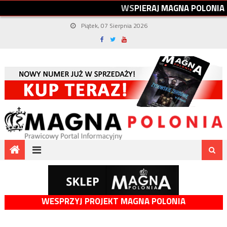
W
S
P
I
E
R
A
J
M
A
G
N
A
P
O
L
O
N
I
A
Piątek, 07 Sierpnia 2026
WESPRZYJ PROJEKT MAGNA POLONIA