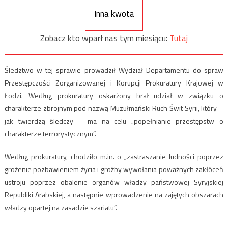
Inna kwota
Zobacz kto wparł nas tym miesiącu:
Tutaj
Śledztwo w tej sprawie prowadził Wydział Departamentu do spraw
Przestępczości Zorganizowanej i Korupcji Prokuratury Krajowej w
Łodzi. Według prokuratury oskarżony brał udział w związku o
charakterze zbrojnym pod nazwą Muzułmański Ruch Świt Syrii, który –
jak twierdzą śledczy – ma na celu „popełnianie przestępstw o
charakterze terrorystycznym”.
Według prokuratury, chodziło m.in. o „zastraszanie ludności poprzez
grożenie pozbawieniem życia i groźby wywołania poważnych zakłóceń
ustroju poprzez obalenie organów władzy państwowej Syryjskiej
Republiki Arabskiej, a następnie wprowadzenie na zajętych obszarach
władzy opartej na zasadzie szariatu”.