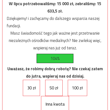
W lipcu potrzebowaliśmy:
15 000
zł, zebraliśmy:
15
633,5
zł.
Dziękujemy! i zachęcamy do dalszego wsparcia naszej
fundacji.
Masz świadomość tego jak ważne jest przetrwanie
niezależnych ośrodków medialnych? Nie zwlekaj więc,
wspieraj nas już od teraz.
104%
Uważasz, że robimy dobrą robotę? Nie czekaj zatem
do jutra, wspieraj nas od dzisiaj.
30 zł
50 zł
100 zł
Inna kwota