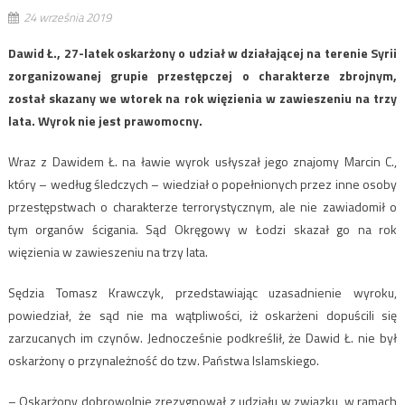
24 września 2019
Dawid Ł., 27-latek oskarżony o udział w działającej na terenie Syrii
zorganizowanej grupie przestępczej o charakterze zbrojnym,
został skazany we wtorek na rok więzienia w zawieszeniu na trzy
lata. Wyrok nie jest prawomocny.
Wraz z Dawidem Ł. na ławie wyrok usłyszał jego znajomy Marcin C.,
który – według śledczych – wiedział o popełnionych przez inne osoby
przestępstwach o charakterze terrorystycznym, ale nie zawiadomił o
tym organów ścigania. Sąd Okręgowy w Łodzi skazał go na rok
więzienia w zawieszeniu na trzy lata.
Sędzia Tomasz Krawczyk, przedstawiając uzasadnienie wyroku,
powiedział, że sąd nie ma wątpliwości, iż oskarżeni dopuścili się
zarzucanych im czynów. Jednocześnie podkreślił, że Dawid Ł. nie był
oskarżony o przynależność do tzw. Państwa Islamskiego.
– Oskarżony dobrowolnie zrezygnował z udziału w związku, w ramach