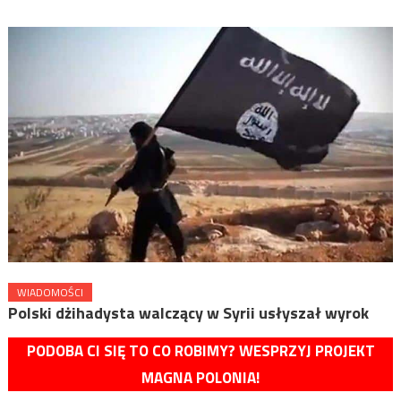
WIADOMOŚCI
Polski dżihadysta walczący w Syrii usłyszał wyrok
PODOBA CI SIĘ TO CO ROBIMY? WESPRZYJ PROJEKT
MAGNA POLONIA!