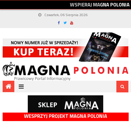
W
S
P
I
E
R
A
J
M
A
G
N
A
P
O
L
O
N
I
A
Czwartek, 06 Sierpnia 2026
WESPRZYJ PROJEKT MAGNA POLONIA