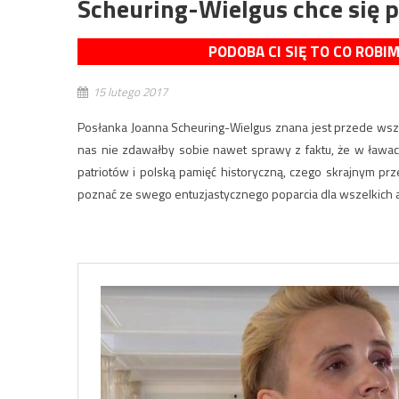
Scheuring-Wielgus chce się 
PODOBA CI SIĘ TO CO ROBI
15 lutego 2017
Posłanka Joanna Scheuring-Wielgus znana jest przede wsz
nas nie zdawałby sobie nawet sprawy z faktu, że w ławac
patriotów i polską pamięć historyczną, czego skrajnym pr
poznać ze swego entuzjastycznego poparcia dla wszelkich ak