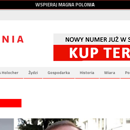
W
S
P
I
E
R
A
J
M
A
G
N
A
P
O
L
O
N
I
A
& Holocher
Żydzi
Gospodarka
Historia
Wiara
Po