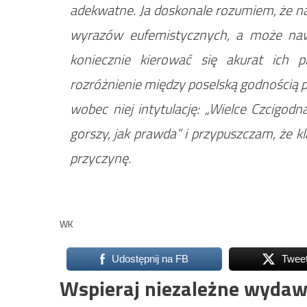
adekwatne. Ja doskonale rozumiem, że na
wyrazów eufemistycznych, a może naw
koniecznie kierować się akurat ich p
rozróżnienie między poselską godnością p
wobec niej intytulację: „Wielce Czcigodna
gorszy, jak prawda” i przypuszczam, że k
przyczynę.
WK
Udostępnij na FB
Twee
Wspieraj niezależne wydaw