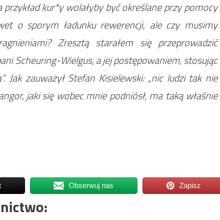
 przykład kur*y wolałyby być określane przy pomocy
et o sporym ładunku rewerencji, ale czy musimy
ragnieniami? Zresztą starałem się przeprowadzić
ani Scheuring-Wielgus, a jej postępowaniem, stosując
”. Jak zauważył Stefan Kisielewski: „nic ludzi tak nie
langor, jaki się wobec mnie podniósł, ma taką właśnie
t
Obserwuj nas
Zapisz
nictwo: