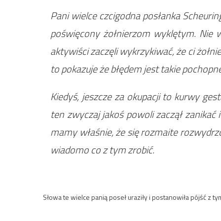
Pani wielce czcigodna posłanka Scheurin
poświęcony żołnierzom wyklętym. Nie w
aktywiści zaczęli wykrzykiwać, że ci żołni
to pokazuje że błędem jest takie pochopne
Kiedyś, jeszcze za okupacji to kurwy ges
ten zwyczaj jakoś powoli zaczął zanikać i
mamy właśnie, że się rozmaite rozwydrzo
wiadomo co z tym zrobić.
Słowa te wielce panią poseł uraziły i postanowiła pójść z ty