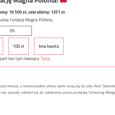
ację Magna Polonia!
jemy:
16 500
zł, zebraliśmy:
1351
zł.
ania Fundacji Magna Polonia.
8%
100 zł
Inna kwota
parł nas tym miesiącu:
Tutaj
dzi emocje, a niecenzuralne słowa same cisną się na usta. Red. Stanisł
i oto sposób odniósł się do zakłócenia przez posłankę Scheuring-Wielg