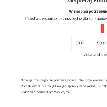
Wspieraj Fund
W sierpniu potrzebu
Państwa wsparcie jest niezbędne dla funkcjonow
30 zł
50 zł
Zobacz kto w
Nic więc dziwnego, że postawa poseł Scheuring-Wielgus bu
Michalkiewicz nie zwykł owijać sprawy w bawełnę i w tak
wykładu o Żołnierzach Wyklętych: