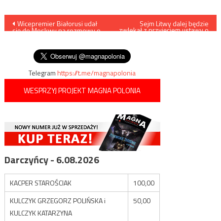
Nawigacja
Wicepremier Białorusi udał
Sejm Litwy dalej będzie
zwlekał z przyjęciem ustawy o
się do Moskwy na rozmowy o
mniejszościach narodowych
wpisu
dostawach ropy i gazu. Czy
dojdzie do przełomu?
Telegram
https://t.me/magnapolonia
WESPRZYJ PROJEKT MAGNA POLONIA
Darczyńcy - 6.08.2026
KACPER STAROŚCIAK
100,00
KULCZYK GRZEGORZ POLIŃSKA i
50,00
KULCZYK KATARZYNA