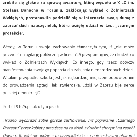
zrobiło się głośno za sprawą awantury, którą wywoła w X LO im.
Stefana Banacha w Toruniu, zakłócając wykład o Żołnierzach
Wyklętych, postanowiła podzielić się w internecie swoją dumą z
zabrzańskich nauczycielek, które wzięły udział w tzw. „czarnym
proteście”.
Wtedy, w Toruniu swoje zachowanie tłumaczyła tym, iż „nie może
pozwolić na agitację polityczną w liceum”. A przypomnijmy, że chodziło o
wykład o Żołnierzach Wyklętych. Co innego, gdy rzecz dotyczy
manifestowania swojego poparcia dla zabijania nienarodzonych dzieci.
W takim przypadku szkoła jest jak najbardziej miejscem odpowiednim
do prowadzenia agitacji. Jak stwierdziła, „dziś w Zabrzu bije serce
polskiej demokracji”.
Portal PCh24.pl tak o tym pisał:
„Trudno wyobrazić sobie gorsze zachowanie, niż popieranie „Czarnego
Protestu” przez kobiety pracujące na co dzień z dziećmi chorymi na zespół
Downa. To właśnie ludzie z tą przypadłością są najczęstszymi ofiarami