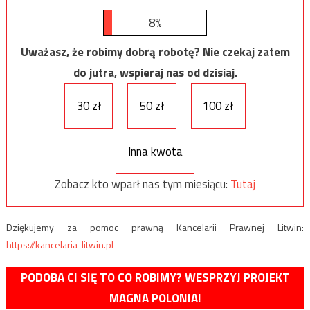
8%
Uważasz, że robimy dobrą robotę? Nie czekaj zatem
do jutra, wspieraj nas od dzisiaj.
30 zł
50 zł
100 zł
Inna kwota
Zobacz kto wparł nas tym miesiącu:
Tutaj
Dziękujemy za pomoc prawną Kancelarii Prawnej Litwin:
https://kancelaria-litwin.pl
PODOBA CI SIĘ TO CO ROBIMY? WESPRZYJ PROJEKT
MAGNA POLONIA!