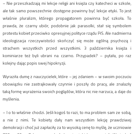
– Nie przeszkadzają mi lekcje religii ani księża czy katecheci w szkole,
ale tak samo powszechnie dostępne powinny być lekcje etyki. To jest
właśnie pluralizm, którego propagatorem powinna być szkoła. To
prawda, że czarny ubiór, podobnie jak parasolki, stał się symbolem
protestu kobiet przeciwko opresyjnej polityce rządu PiS. Ale nadmierna
ideologizacja rzeczywistości skończyć się może ogólną psychozą i
strachem wszystkich przed wszystkimi. 3 października księża i
kominiarze też byli ubrani na czarno. Przypadek? – pytała, po raz
kolejny dając popis swej hipokryzji.
Wyraziła dumę z nauczycielek, które – jej zdaniem – w swoim poczuciu
obowiązku nie zastrajkowały czynnie i poszły do pracy, ale znalazły
taką formę wyrażenia swoich poglądów, która nic nie narzuca, a daje do
myślenia.
– I o to właśnie chodzi. Jeśli kogoś to razi, to ma problem sam ze sobą,
a nie z nimi. Te kobiety dały nam wszystkim lekcję prawdziwej
demokracji i choć już zapłaciły za to wysoką cenę to myślę, że uczniowie