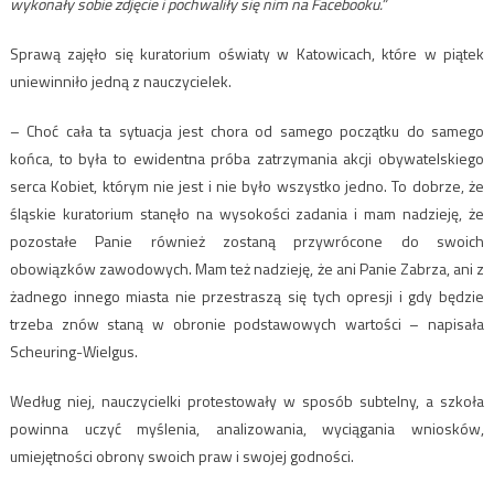
wykonały sobie zdjęcie i pochwaliły się nim na Facebooku.”
Sprawą zajęło się kuratorium oświaty w Katowicach, które w piątek
uniewinniło jedną z nauczycielek.
– Choć cała ta sytuacja jest chora od samego początku do samego
końca, to była to ewidentna próba zatrzymania akcji obywatelskiego
serca Kobiet, którym nie jest i nie było wszystko jedno. To dobrze, że
śląskie kuratorium stanęło na wysokości zadania i mam nadzieję, że
pozostałe Panie również zostaną przywrócone do swoich
obowiązków zawodowych. Mam też nadzieję, że ani Panie Zabrza, ani z
żadnego innego miasta nie przestraszą się tych opresji i gdy będzie
trzeba znów staną w obronie podstawowych wartości – napisała
Scheuring-Wielgus.
Według niej, nauczycielki protestowały w sposób subtelny, a szkoła
powinna uczyć myślenia, analizowania, wyciągania wniosków,
umiejętności obrony swoich praw i swojej godności.