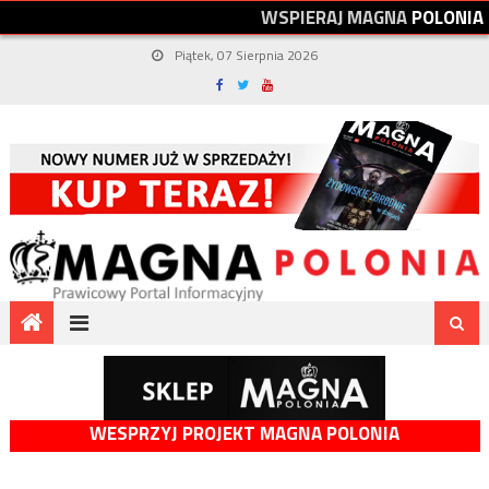
W
S
P
I
E
R
A
J
M
A
G
N
A
P
O
L
O
N
I
A
Piątek, 07 Sierpnia 2026
WESPRZYJ PROJEKT MAGNA POLONIA