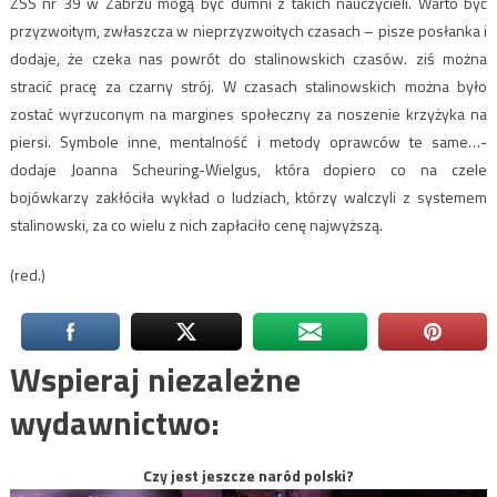
ZSS nr 39 w Zabrzu mogą być dumni z takich nauczycieli. Warto być
przyzwoitym, zwłaszcza w nieprzyzwoitych czasach – pisze posłanka i
dodaje, że czeka nas powrót do stalinowskich czasów. ziś można
stracić pracę za czarny strój. W czasach stalinowskich można było
zostać wyrzuconym na margines społeczny za noszenie krzyżyka na
piersi. Symbole inne, mentalność i metody oprawców te same…-
dodaje Joanna Scheuring-Wielgus, która dopiero co na czele
bojówkarzy zakłóciła wykład o ludziach, którzy walczyli z systemem
stalinowski, za co wielu z nich zapłaciło cenę najwyższą.
(red.)
Wspieraj niezależne
wydawnictwo:
Czy jest jeszcze naród polski?