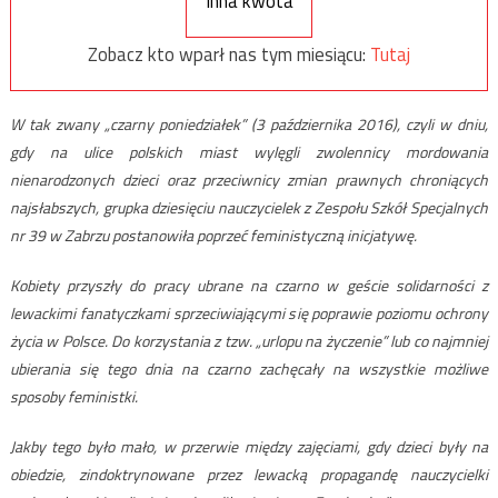
Inna kwota
Zobacz kto wparł nas tym miesiącu:
Tutaj
W tak zwany „czarny poniedziałek” (3 października 2016), czyli w dniu,
gdy na ulice polskich miast wylęgli zwolennicy mordowania
nienarodzonych dzieci oraz przeciwnicy zmian prawnych chroniących
najsłabszych, grupka dziesięciu nauczycielek z Zespołu Szkół Specjalnych
nr 39 w Zabrzu postanowiła poprzeć feministyczną inicjatywę.
Kobiety przyszły do pracy ubrane na czarno w geście solidarności z
lewackimi fanatyczkami sprzeciwiającymi się poprawie poziomu ochrony
życia w Polsce. Do korzystania z tzw. „urlopu na życzenie” lub co najmniej
ubierania się tego dnia na czarno zachęcały na wszystkie możliwe
sposoby feministki.
Jakby tego było mało, w przerwie między zajęciami, gdy dzieci były na
obiedzie, zindoktrynowane przez lewacką propagandę nauczycielki